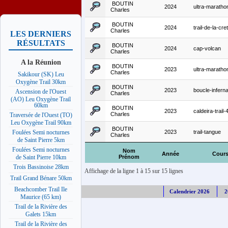
BOUTIN
2024
ultra-maratho
Charles
BOUTIN
2024
trail-de-la-cre
Charles
LES DERNIERS
RÉSULTATS
BOUTIN
2024
cap-volcan
Charles
A la Réunion
BOUTIN
2023
ultra-maratho
Charles
Sakikour (SK) Leu
Oxygène Trail 30km
BOUTIN
2023
boucle-inferna
Ascension de l'Ouest
Charles
(AO) Leu Oxygène Trail
60km
BOUTIN
2023
caldeira-trail
Charles
Traversée de l'Ouest (TO)
Leu Oxygène Trail 90km
BOUTIN
2023
trail-tangue
Foulées Semi nocturnes
Charles
de Saint Pierre 5km
Foulées Semi nocturnes
Nom
Année
Cour
Prénom
de Saint Pierre 10km
Trois Bassinoise 28km
Affichage de la ligne 1 à 15 sur 15 lignes
Trail Grand Bénare 50km
Beachcomber Trail Ile
Calendrier 2026
2
Maurice (65 km)
Trail de la Rivière des
Galets 15km
Trail de la Rivière des