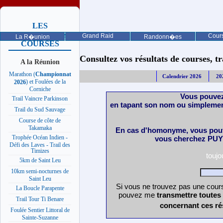
LES
PROCHAINES
Grand Raid
Cours
La R�union
Randonn�es
COURSES
Consultez vos résultats de courses, trai
A la Réunion
Marathon (
Championnat
Calendrier 2026
20
) et Foulées de la
2026
Corniche
Vous pouvez
Trail Vaincre Parkinson
en tapant son nom ou simplemen
Trail du Sud Sauvage
Course de côte de
Takamaka
En cas d'homonyme, vous pouv
Trophée Océan Indien -
vous cherchez PUY 
Défi des Laves - Trail des
Timizes
touj
5km de Saint Leu
10km semi-nocturnes de
Saint Leu
Si vous ne trouvez pas une cours
La Boucle Parapente
pouvez me
transmettre toutes
Trail Tour Ti Benare
concernant ces ré
Foulée Sentier Littoral de
Sainte-Suzanne