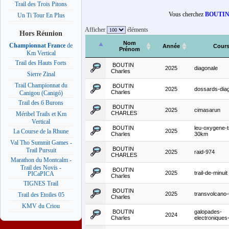
Trail des Trois Pitons
Vous cherchez
BOUTI
Un Ti Tour En Plus
Afficher
éléments
Hors Réunion
Nom
Championnat France
de
Année
Cour
Prénom
Km Vertical
Trail des Hauts Forts
BOUTIN
2025
diagonale
Charles
Sierre Zinal
Trail Championnat du
BOUTIN
2025
dossards-dia
Charles
Canigou (Canigó)
Trail des 6 Burons
BOUTIN
2025
cimasarun
CHARLES
Méribel Trails et Km
Vertical
BOUTIN
leu-oxygene-tr
2025
La Course de la Rhune
Charles
30km
Val Tho Summit Games -
BOUTIN
Trail Pursuit
2025
raid-974
CHARLES
Marathon du Montcalm -
Trail des Novis -
BOUTIN
2025
trail-de-minuit
PICaPICA
Charles
TIGNES Trail
BOUTIN
2025
transvolcano
Trail des Etoiles 05
Charles
KMV du Criou
BOUTIN
galopades-
2024
Charles
electronique