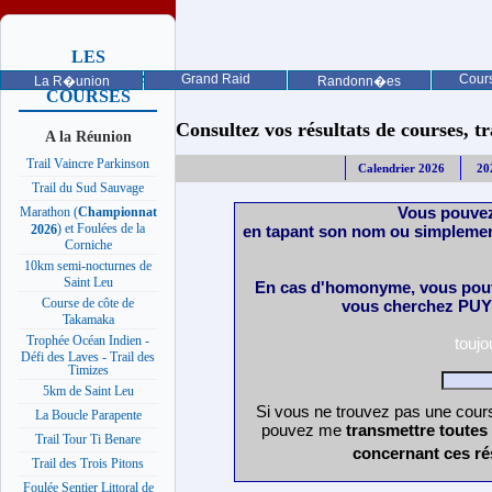
LES
PROCHAINES
Grand Raid
Cours
La R�union
Randonn�es
COURSES
Consultez vos résultats de courses, trai
A la Réunion
Trail Vaincre Parkinson
Calendrier 2026
20
Trail du Sud Sauvage
Vous pouvez
Marathon (
Championnat
) et Foulées de la
en tapant son nom ou simplemen
2026
Corniche
10km semi-nocturnes de
Saint Leu
En cas d'homonyme, vous pouv
Course de côte de
vous cherchez PUY 
Takamaka
Trophée Océan Indien -
touj
Défi des Laves - Trail des
Timizes
5km de Saint Leu
Si vous ne trouvez pas une cours
La Boucle Parapente
pouvez me
transmettre toutes
Trail Tour Ti Benare
concernant ces ré
Trail des Trois Pitons
Foulée Sentier Littoral de