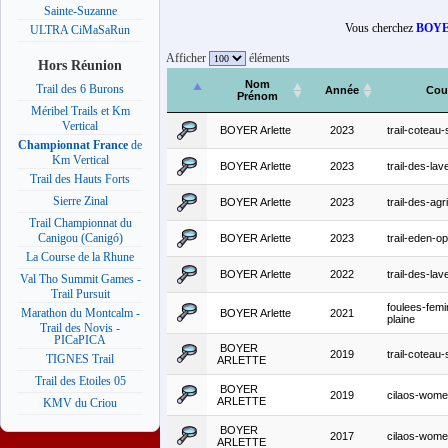
Sainte-Suzanne
Vous cherchez
BOYER
ULTRA CiMaSaRun
Afficher
éléments
Hors Réunion
Nom
Trail des 6 Burons
Année
Cou
Prénom
Méribel Trails et Km
Vertical
BOYER Arlette
2023
trail-coteau
Championnat France
de
Km Vertical
BOYER Arlette
2023
trail-des-lav
Trail des Hauts Forts
Sierre Zinal
BOYER Arlette
2023
trail-des-agr
Trail Championnat du
Canigou (Canigó)
BOYER Arlette
2023
trail-eden-o
La Course de la Rhune
BOYER Arlette
2022
trail-des-lav
Val Tho Summit Games -
Trail Pursuit
foulees-femi
Marathon du Montcalm -
BOYER Arlette
2021
plaine
Trail des Novis -
PICaPICA
BOYER
2019
trail-coteau
TIGNES Trail
ARLETTE
Trail des Etoiles 05
BOYER
2019
cilaos-women
ARLETTE
KMV du Criou
BOYER
2017
cilaos-women
ARLETTE