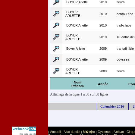
BOYER Arlette
2010
fleurs
BOYER
2010
coteau-sec
ARLETTE
BOYER Arlette
2010
trail-cilaos
BOYER
2010
10-entre-de
ARLETTE
Boyer Arlette
2009
transdimitile
BOYER Arlette
2009
odyssea
BOYER
2009
fleurs
ARLETTE
Nom
Année
Cou
Prénom
Affichage de la ligne 1 à 38 sur 38 lignes
Calendrier 2026
2
Accueil
Vue du ciel
M�t�o
Cyclones
Volcan
Cirqu
|
|
|
|
|
|
Sport
Sports extr�mes
Ce site est list� dans la cat�gorie
: