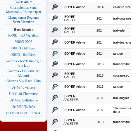
Galets 40km
BOYER Arlette
2014
caldeira-trail
Championnat Semi
Marathon - Course Open
BOYER
Championnat Régional
2014
trail-coteau
ARLETTE
Semi Marathon
BOYER
Hors Réunion
2014
trail-eden
ARLETTE
6000D - 6D Marathon
6000D 2026
BOYER Arlette
2014
trail-des-ang
6000D - 6D Lacs
BOYER Arlette
2014
tangue
6000D - 6d Crêtes
Gabizos - KV l'Omi Agut
BOYER Arlette
2013
transdimitile
(3.5 km)
Gabizos - La Berbeillet
BOYER
(20 km)
2013
coteau-sec
ARLETTE
Gabizos Sky Race 30km
BOYER Arlette
2013
tangue
Ut4M 40 vercors
Ut4M 40 Chartreuse
BOYER
2011
trail-anglais
ARLETTE
Ut4M50 Belledonne
Ut4M50 Taillefer
10km-noctur
BOYER Arlette
2011
deux
Ut4M 80 CHALLENGE
BOYER
2010
transdimitile
ARLETTE