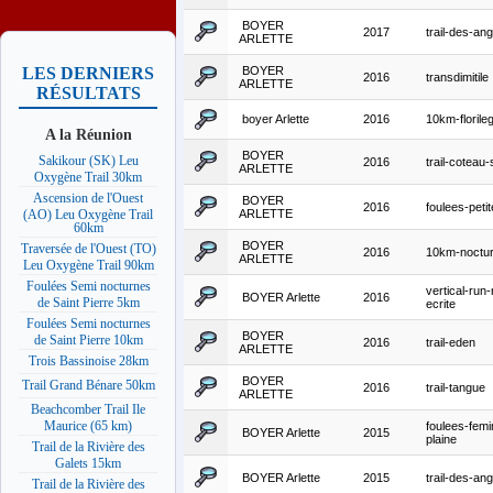
BOYER
2017
trail-des-ang
ARLETTE
BOYER
LES DERNIERS
2016
transdimitile
ARLETTE
RÉSULTATS
boyer Arlette
2016
10km-florile
A la Réunion
BOYER
Sakikour (SK) Leu
2016
trail-coteau
ARLETTE
Oxygène Trail 30km
Ascension de l'Ouest
BOYER
2016
foulees-petit
ARLETTE
(AO) Leu Oxygène Trail
60km
BOYER
Traversée de l'Ouest (TO)
2016
10km-noctur
ARLETTE
Leu Oxygène Trail 90km
Foulées Semi nocturnes
vertical-run
BOYER Arlette
2016
de Saint Pierre 5km
ecrite
Foulées Semi nocturnes
BOYER
de Saint Pierre 10km
2016
trail-eden
ARLETTE
Trois Bassinoise 28km
BOYER
Trail Grand Bénare 50km
2016
trail-tangue
ARLETTE
Beachcomber Trail Ile
Maurice (65 km)
foulees-femi
BOYER Arlette
2015
plaine
Trail de la Rivière des
Galets 15km
BOYER Arlette
2015
trail-des-ang
Trail de la Rivière des