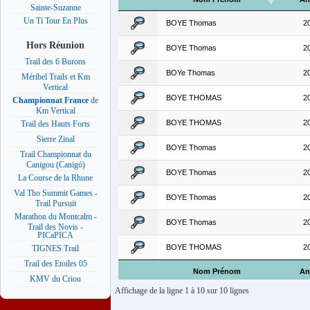
Sainte-Suzanne
Un Ti Tour En Plus
BOYE Thomas
2
Hors Réunion
BOYE Thomas
2
Trail des 6 Burons
BOYe Thomas
2
Méribel Trails et Km
Vertical
BOYE THOMAS
2
Championnat France
de
Km Vertical
BOYE THOMAS
2
Trail des Hauts Forts
Sierre Zinal
BOYE Thomas
2
Trail Championnat du
Canigou (Canigó)
BOYE Thomas
2
La Course de la Rhune
Val Tho Summit Games -
BOYE Thomas
2
Trail Pursuit
Marathon du Montcalm -
BOYE Thomas
2
Trail des Novis -
PICaPICA
BOYE THOMAS
2
TIGNES Trail
Trail des Etoiles 05
Nom Prénom
An
KMV du Criou
Affichage de la ligne 1 à 10 sur 10 lignes