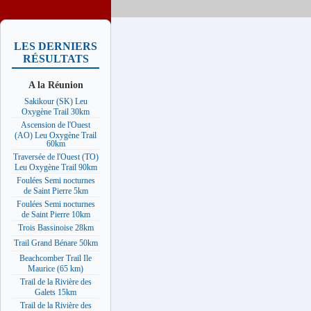
LES DERNIERS
RÉSULTATS
A la Réunion
Sakikour (SK) Leu
Oxygène Trail 30km
Ascension de l'Ouest
(AO) Leu Oxygène Trail
60km
Traversée de l'Ouest (TO)
Leu Oxygène Trail 90km
Foulées Semi nocturnes
de Saint Pierre 5km
Foulées Semi nocturnes
de Saint Pierre 10km
Trois Bassinoise 28km
Trail Grand Bénare 50km
Beachcomber Trail Ile
Maurice (65 km)
Trail de la Rivière des
Galets 15km
Trail de la Rivière des