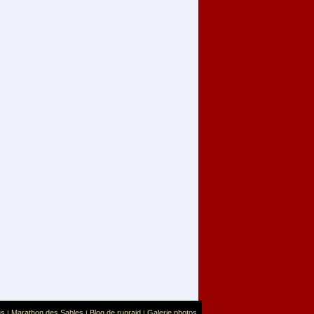
us
Marathon des Sables
Blog de runraid
Galerie photos
|
|
|