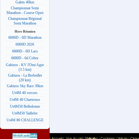
Galets 40km
Championnat Semi
Marathon - Course Open
Championnat Régional
Semi Marathon
Hors Réunion
6000D - 6D Marathon
6000D 2026
6000D - 6D Lacs
6000D - 6d Crêtes
Gabizos - KV l'Omi Agut
(3.5 km)
Gabizos - La Berbeillet
(20 km)
Gabizos Sky Race 30km
Ut4M 40 vercors
Ut4M 40 Chartreuse
Ut4M50 Belledonne
Ut4M50 Taillefer
Ut4M 80 CHALLENGE
Accueil
Vue du ciel
M�t�o
Cyclones
Volcan
Cirqu
|
|
|
|
|
|