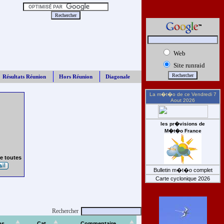
Web
Site runraid
Résultats Réunion
Hors Réunion
Diagonale
La m�t�o de ce
Vendredi 7
Aout 2026
les pr�visions de
M�t�o France
e toutes
Bulletin m�t�o complet
Carte cyclonique 2026
Rechercher
ps
Cat
Commentaire