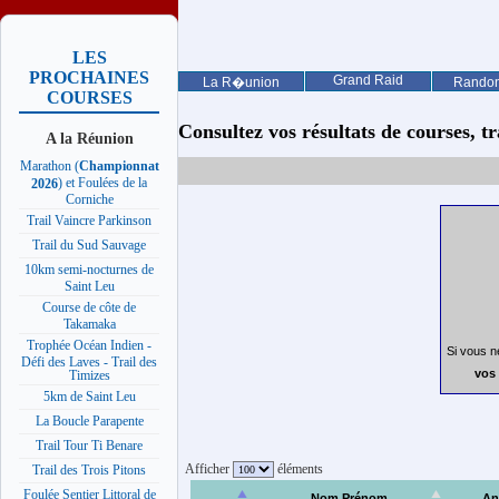
LES
PROCHAINES
Grand Raid
La R�union
Rando
COURSES
Consultez vos résultats de courses, trai
A la Réunion
Marathon (
Championnat
) et Foulées de la
2026
Corniche
Trail Vaincre Parkinson
Trail du Sud Sauvage
10km semi-nocturnes de
Saint Leu
Course de côte de
Takamaka
Trophée Océan Indien -
Si vous n
Défi des Laves - Trail des
vos 
Timizes
5km de Saint Leu
La Boucle Parapente
Trail Tour Ti Benare
Afficher
éléments
Trail des Trois Pitons
Foulée Sentier Littoral de
Nom Prénom
An