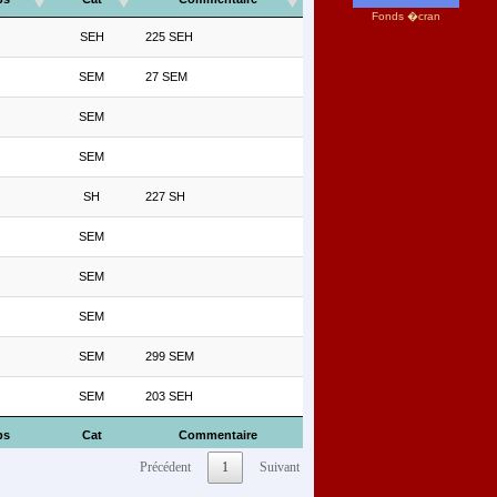
Fonds �cran
SEH
225 SEH
SEM
27 SEM
SEM
SEM
SH
227 SH
SEM
SEM
SEM
SEM
299 SEM
SEM
203 SEH
ps
Cat
Commentaire
Précédent
1
Suivant