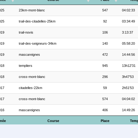
025
23km-mont-blanc
547
04:02:33
025
trail-des-citadelles-25km
92
03:34:49
019
trail-novis
106
3:13:37
019
trail-des-seigneurs-34km
140
05:58:20
019
mascareignes
472
14:44:56
018
templiers
945
13h12'31
018
cross-mont-blanc
296
3h47'53
017
citadelles-22km
59
2h51'53
017
cross-mont-blanc
574
04:04:02
016
mascareignes
406
14:49:26
née
Course
Place
Tem