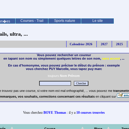
Courses - Trail
Sports nature
Le site
nn�es
ls, ultra, ...
Calendrier 2026
2027
2025
Vous pouvez rechercher un coureur
en tapant son nom ou simplement quelques lettres de son nom,
sans accent
, ...
En cas d'homonyme, vous pouvez préciser le début du prénom : exemple
vous cherchez PUY Marcelle, vous tapez puy marc
toujours
Nom Prénom
e trouvez pas une course, si votre nom est mal orthographié, ... vous pouvez me
transmettr
remarques, vos souhaits, corrections concernant ces résultats
en cliquant sur
Vous cherchez
BOYE Thomas
: il y a
10 courses trouvées
née
Course
Place
Tem