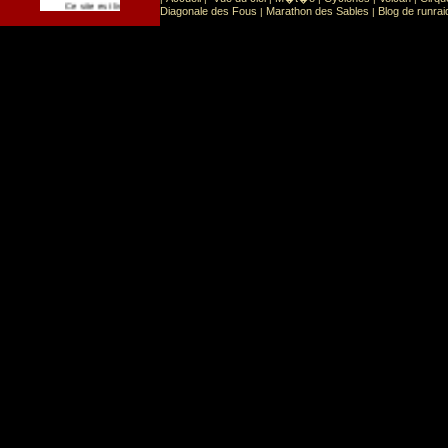
Sport
Sports extr�mes
Ce site est list� dans la cat�gorie
:
Diagonale des Fous
Marathon des Sables
Blog de runrai
|
|