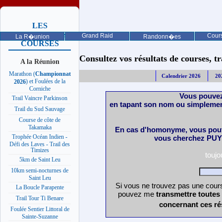
LES
PROCHAINES
Grand Raid
Cours
La R�union
Randonn�es
COURSES
Consultez vos résultats de courses, trai
A la Réunion
Marathon (
Championnat
Calendrier 2026
20
) et Foulées de la
2026
Corniche
Vous pouvez
Trail Vaincre Parkinson
en tapant son nom ou simplemen
Trail du Sud Sauvage
Course de côte de
Takamaka
En cas d'homonyme, vous pouv
Trophée Océan Indien -
vous cherchez PUY 
Défi des Laves - Trail des
Timizes
touj
5km de Saint Leu
10km semi-nocturnes de
Saint Leu
Si vous ne trouvez pas une cours
La Boucle Parapente
pouvez me
transmettre toutes
Trail Tour Ti Benare
concernant ces ré
Foulée Sentier Littoral de
Sainte-Suzanne