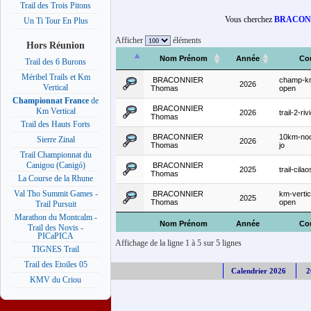
Trail des Trois Pitons
Vous cherchez
BRACONN
Un Ti Tour En Plus
Afficher
éléments
Hors Réunion
Nom Prénom
Année
Co
Trail des 6 Burons
Méribel Trails et Km
BRACONNIER
champ-km
2026
Vertical
Thomas
open
Championnat France
de
BRACONNIER
Km Vertical
2026
trail-2-ri
Thomas
Trail des Hauts Forts
BRACONNIER
10km-noc
Sierre Zinal
2026
Thomas
jo
Trail Championnat du
Canigou (Canigó)
BRACONNIER
2025
trail-cil
Thomas
La Course de la Rhune
Val Tho Summit Games -
BRACONNIER
km-vertic
2025
Thomas
open
Trail Pursuit
Marathon du Montcalm -
Nom Prénom
Année
Co
Trail des Novis -
PICaPICA
Affichage de la ligne 1 à 5 sur 5 lignes
TIGNES Trail
Trail des Etoiles 05
Calendrier 2026
2
KMV du Criou