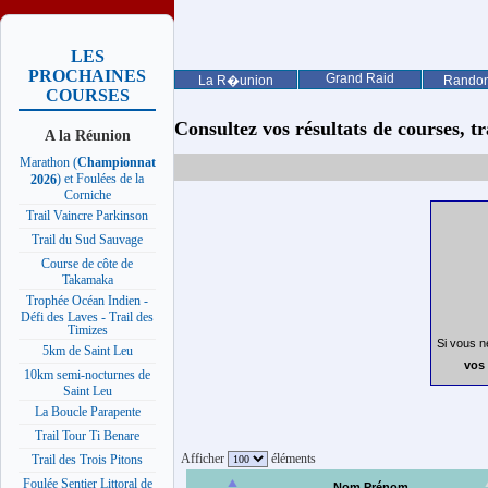
LES
PROCHAINES
Grand Raid
La R�union
Rando
COURSES
Consultez vos résultats de courses, trai
A la Réunion
Marathon (
Championnat
) et Foulées de la
2026
Corniche
Trail Vaincre Parkinson
Trail du Sud Sauvage
Course de côte de
Takamaka
Trophée Océan Indien -
Défi des Laves - Trail des
Timizes
Si vous n
5km de Saint Leu
vos 
10km semi-nocturnes de
Saint Leu
La Boucle Parapente
Trail Tour Ti Benare
Afficher
éléments
Trail des Trois Pitons
Foulée Sentier Littoral de
Nom Prénom