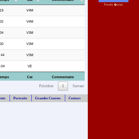
Fonds �cran
19
V4M
02
V4M
04
V3M
00
V3M
 44
V3M
:04
VE
Temps
Cat
Commentaire
Précédent
1
Suivant
ents
Portraits
Grandes Courses
Contact