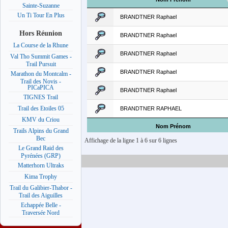
Sainte-Suzanne
Un Ti Tour En Plus
BRANDTNER Raphael
Hors Réunion
BRANDTNER Raphael
La Course de la Rhune
BRANDTNER Raphael
Val Tho Summit Games -
Trail Pursuit
BRANDTNER Raphael
Marathon du Montcalm -
Trail des Novis -
PICaPICA
BRANDTNER Raphael
TIGNES Trail
Trail des Etoiles 05
BRANDTNER RAPHAEL
KMV du Criou
Nom Prénom
Trails Alpins du Grand
Bec
Affichage de la ligne 1 à 6 sur 6 lignes
Le Grand Raid des
Pyrénées (GRP)
Matterhorn Ultraks
Kima Trophy
Trail du Galibier-Thabor -
Trail des Aiguilles
Echappée Belle -
Traversée Nord