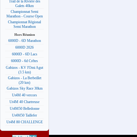
Trail de la Rivière des
Galets 40km
Championnat Semi
Marathon - Course Open
Championnat Régional
Semi Marathon
Hors Réunion
6000D - 6D Marathon
6000D 2026
6000D - 6D Lacs
6000D - 6d Crêtes
Gabizos - KV l'Omi Agut
(3.5 km)
Gabizos - La Berbeillet
(20 km)
Gabizos Sky Race 30km
Ut4M 40 vercors
Ut4M 40 Chartreuse
Ut4M50 Belledonne
Ut4M50 Taillefer
Ut4M 80 CHALLENGE