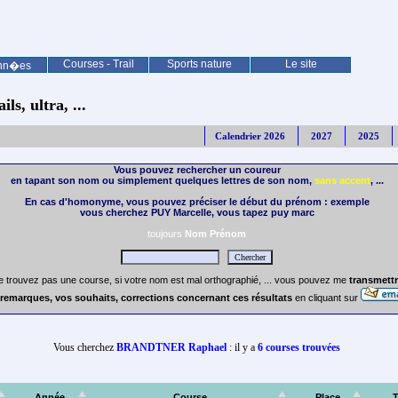
Courses - Trail
Sports nature
Le site
nn�es
ls, ultra, ...
Calendrier 2026
2027
2025
Vous pouvez rechercher un coureur
en tapant son nom ou simplement quelques lettres de son nom,
sans accent
, ...
En cas d'homonyme, vous pouvez préciser le début du prénom : exemple
vous cherchez PUY Marcelle, vous tapez puy marc
toujours
Nom Prénom
e trouvez pas une course, si votre nom est mal orthographié, ... vous pouvez me
transmettr
remarques, vos souhaits, corrections concernant ces résultats
en cliquant sur
Vous cherchez
BRANDTNER Raphael
: il y a
6 courses trouvées
Année
Course
Place