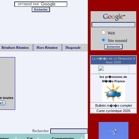
Web
Site runraid
Résultats Réunion
Hors Réunion
Diagonale
La m�t�o de ce
Dimanche 9
Aout 2026
les pr�visions de
M�t�o France
e toutes
Bulletin m�t�o complet
Carte cyclonique 2026
Rechercher
Temps
Cat
Commentaire