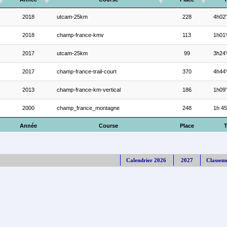
2018
utcam-25km
228
4h02'
2018
champ-france-kmv
113
1h01'
2017
utcam-25km
99
3h24'
2017
champ-france-trail-court
370
4h44'
2013
champ-france-km-vertical
186
1h09'
2000
champ_france_montagne
248
1h 45
Année
Course
Place
Calendrier 2026
2027
Classem