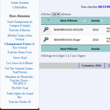
Sainte-Suzanne
Vous cherchez
BRAYBR
CiMaSaRun
Afficher
éléments
Hors Réunion
Nom Prénom
Année
Trail Championnat du
Canigou (Canigó)
tra
BRAYBROOKS ROGER
2019
Trail des 6 Burons
for
Méribel Trails et Km
tra
Vertical
BRAYBROOKS Roger
2018
for
Championnat France
de
Km Vertical
Nom Prénom
Année
Trail des Hauts Forts
Affichage de la ligne 1 à 2 sur 2 lignes
Sierre Zinal
La Course de la Rhune
Calendrier 2026
2
Val Tho Summit Games -
Trail Pursuit
Marathon du Montcalm -
Trail des Novis -
PICaPICA
TIGNES Trail
Trails Alpins du Grand
Bec
Trail des Etoiles 05