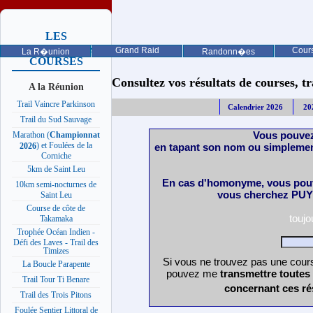
LES
PROCHAINES
Grand Raid
Cours
La R�union
Randonn�es
COURSES
Consultez vos résultats de courses, trai
A la Réunion
Trail Vaincre Parkinson
Calendrier 2026
20
Trail du Sud Sauvage
Vous pouvez
Marathon (
Championnat
) et Foulées de la
en tapant son nom ou simplemen
2026
Corniche
5km de Saint Leu
En cas d'homonyme, vous pouv
10km semi-nocturnes de
vous cherchez PUY 
Saint Leu
Course de côte de
touj
Takamaka
Trophée Océan Indien -
Défi des Laves - Trail des
Timizes
Si vous ne trouvez pas une cours
La Boucle Parapente
pouvez me
transmettre toutes
Trail Tour Ti Benare
concernant ces ré
Trail des Trois Pitons
Foulée Sentier Littoral de