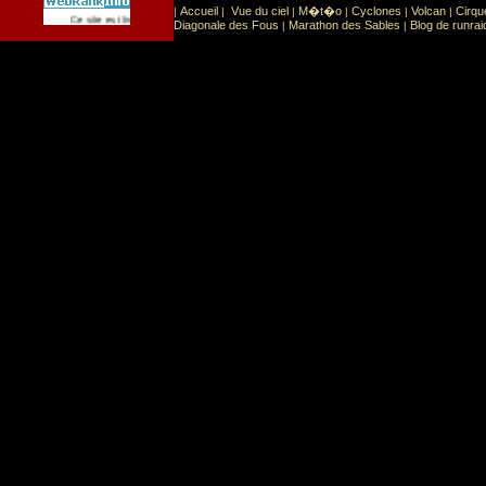
Accueil
Vue du ciel
M�t�o
Cyclones
Volcan
Cirqu
|
|
|
|
|
|
Sport
Sports extr�mes
Ce site est list� dans la cat�gorie
:
Diagonale des Fous
Marathon des Sables
Blog de runrai
|
|