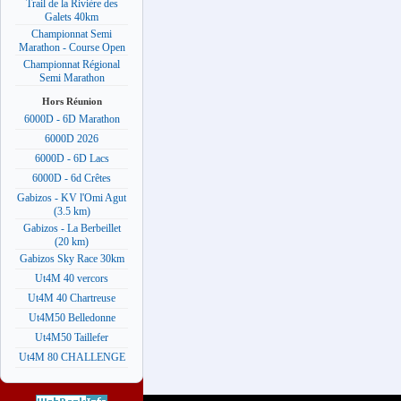
Trail de la Rivière des
Galets 40km
Championnat Semi
Marathon - Course Open
Championnat Régional
Semi Marathon
Hors Réunion
6000D - 6D Marathon
6000D 2026
6000D - 6D Lacs
6000D - 6d Crêtes
Gabizos - KV l'Omi Agut
(3.5 km)
Gabizos - La Berbeillet
(20 km)
Gabizos Sky Race 30km
Ut4M 40 vercors
Ut4M 40 Chartreuse
Ut4M50 Belledonne
Ut4M50 Taillefer
Ut4M 80 CHALLENGE