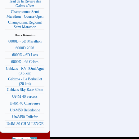
Trail de la Rivière des
Galets 40km
Championnat Semi
Marathon - Course Open
Championnat Régional
Semi Marathon
Hors Réunion
6000D - 6D Marathon
6000D 2026
6000D - 6D Lacs
6000D - 6d Crêtes
Gabizos - KV l'Omi Agut
(3.5 km)
Gabizos - La Berbeillet
(20 km)
Gabizos Sky Race 30km
Ut4M 40 vercors
Ut4M 40 Chartreuse
Ut4M50 Belledonne
Ut4M50 Taillefer
Ut4M 80 CHALLENGE