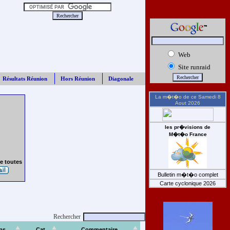
Web
Site runraid
Résultats Réunion
Hors Réunion
Diagonale
La m�t�o de ce
Samedi 8
Aout 2026
les pr�visions de
M�t�o France
e toutes
Bulletin m�t�o complet
Carte cyclonique 2026
Rechercher
ps
Cat
Commentaire