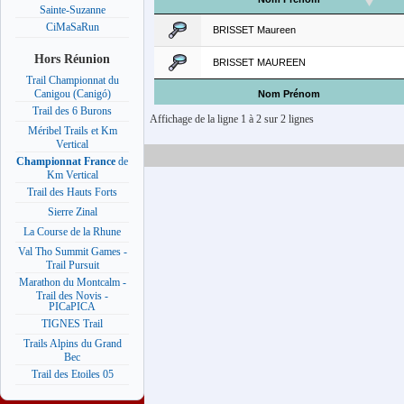
Sainte-Suzanne
CiMaSaRun
BRISSET Maureen
Hors Réunion
BRISSET MAUREEN
Trail Championnat du
Canigou (Canigó)
Nom Prénom
Trail des 6 Burons
Affichage de la ligne 1 à 2 sur 2 lignes
Méribel Trails et Km
Vertical
Championnat France
de
Km Vertical
Trail des Hauts Forts
Sierre Zinal
La Course de la Rhune
Val Tho Summit Games -
Trail Pursuit
Marathon du Montcalm -
Trail des Novis -
PICaPICA
TIGNES Trail
Trails Alpins du Grand
Bec
Trail des Etoiles 05