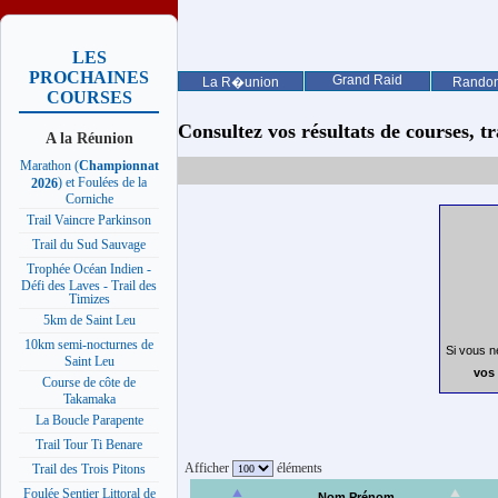
LES
PROCHAINES
Grand Raid
La R�union
Rando
COURSES
Consultez vos résultats de courses, trai
A la Réunion
Marathon (
Championnat
) et Foulées de la
2026
Corniche
Trail Vaincre Parkinson
Trail du Sud Sauvage
Trophée Océan Indien -
Défi des Laves - Trail des
Timizes
5km de Saint Leu
10km semi-nocturnes de
Si vous n
Saint Leu
vos 
Course de côte de
Takamaka
La Boucle Parapente
Trail Tour Ti Benare
Afficher
éléments
Trail des Trois Pitons
Foulée Sentier Littoral de
Nom Prénom