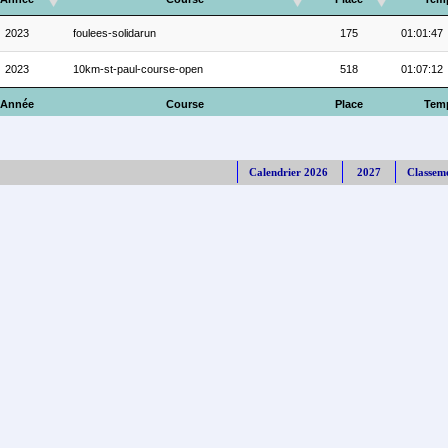
2023
foulees-solidarun
175
01:01:47
2023
10km-st-paul-course-open
518
01:07:12
Année
Course
Place
Tem
Calendrier 2026
2027
Classem