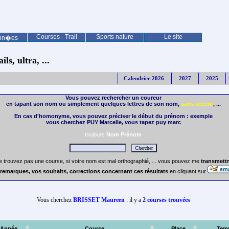
Courses - Trail
Sports nature
Le site
nn�es
ls, ultra, ...
Calendrier 2026
2027
2025
Vous pouvez rechercher un coureur
en tapant son nom ou simplement quelques lettres de son nom,
sans accent
, ...
En cas d'homonyme, vous pouvez préciser le début du prénom : exemple
vous cherchez PUY Marcelle, vous tapez puy marc
toujours
Nom Prénom
e trouvez pas une course, si votre nom est mal orthographié, ... vous pouvez me
transmettr
remarques, vos souhaits, corrections concernant ces résultats
en cliquant sur
Vous cherchez
BRISSET Maureen
: il y a
2 courses trouvées
Année
Course
Place
Tem