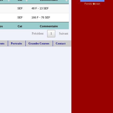
Fonds �cran
SEF
48 F - 13 SEF
SEF
166 F - 76 SEF
ps
Cat
Commentaire
Précédent
1
Suivant
ents
Portraits
Grandes Courses
Contact