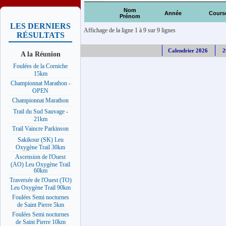
Nom
Année
Cours
Prénom
LES DERNIERS
Affichage de la ligne 1 à 9 sur 9 lignes
RÉSULTATS
Calendrier 2026
2
A la Réunion
Foulées de la Corniche
15km
Championnat Marathon -
OPEN
Championnat Marathon
Trail du Sud Sauvage -
21km
Trail Vaincre Parkinson
Sakikour (SK) Leu
Oxygène Trail 30km
Ascension de l'Ouest
(AO) Leu Oxygène Trail
60km
Traversée de l'Ouest (TO)
Leu Oxygène Trail 90km
Foulées Semi nocturnes
de Saint Pierre 5km
Foulées Semi nocturnes
de Saint Pierre 10km