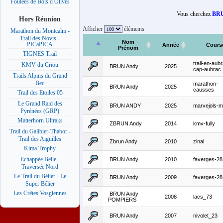
Foulées de Bois d Olives
Vous cherchez
BRU
Hors Réunion
Afficher
éléments
Marathon du Montcalm -
Trail des Novis -
Nom
PICaPICA
Année
Cours
Prénom
TIGNES Trail
trail-en-aub
KMV du Criou
BRUN Andy
2025
cap-aubrac
Trails Alpins du Grand
Bec
marathon-
BRUN Andy
2025
causses
Trail des Etoiles 05
Le Grand Raid des
BRUN ANDY
2025
marvejols-
Pyrénées (GRP)
Matterhorn Ultraks
ZBRUN Andy
2014
kmv-fully
Trail du Galibier-Thabor -
Trail des Aiguilles
Zbrun Andy
2010
zinal
Kima Trophy
Echappée Belle -
BRUN Andy
2010
faverges-28
Traversée Nord
Le Trail du Bélier - Le
BRUN Andy
2009
faverges-28
Super Bélier
Les Crêtes Vosgiennes
BRUN Andy
2008
lacs_73
POMPIERS
BRUN Andy
2007
nivolet_23