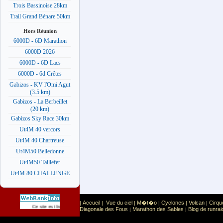
Trois Bassinoise 28km
Trail Grand Bénare 50km
Hors Réunion
6000D - 6D Marathon
6000D 2026
6000D - 6D Lacs
6000D - 6d Crêtes
Gabizos - KV l'Omi Agut
(3.5 km)
Gabizos - La Berbeillet
(20 km)
Gabizos Sky Race 30km
Ut4M 40 vercors
Ut4M 40 Chartreuse
Ut4M50 Belledonne
Ut4M50 Taillefer
Ut4M 80 CHALLENGE
Accueil
Vue du ciel
M�t�o
Cyclones
Volcan
Cirqu
|
|
|
|
|
|
Sport
Sports extr�mes
Ce site est list� dans la cat�gorie
:
Diagonale des Fous
Marathon des Sables
Blog de runrai
|
|