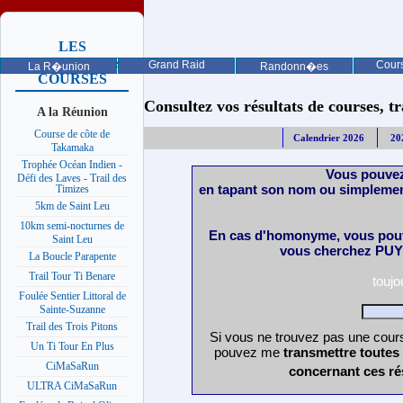
LES
PROCHAINES
Grand Raid
Cours
La R�union
Randonn�es
COURSES
Consultez vos résultats de courses, trai
A la Réunion
Course de côte de
Calendrier 2026
20
Takamaka
Trophée Océan Indien -
Vous pouvez
Défi des Laves - Trail des
en tapant son nom ou simplemen
Timizes
5km de Saint Leu
10km semi-nocturnes de
En cas d'homonyme, vous pouv
Saint Leu
vous cherchez PUY 
La Boucle Parapente
Trail Tour Ti Benare
touj
Foulée Sentier Littoral de
Sainte-Suzanne
Trail des Trois Pitons
Si vous ne trouvez pas une cours
Un Ti Tour En Plus
pouvez me
transmettre toutes
CiMaSaRun
concernant ces ré
ULTRA CiMaSaRun