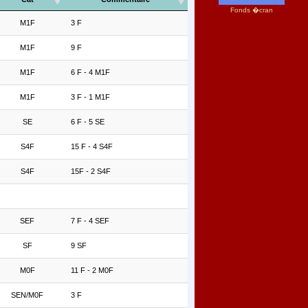
Fonds �cran
M1F
3 F
M1F
9 F
M1F
6 F - 4 M1F
M1F
3 F - 1 M1F
SE
6 F - 5 SE
S4F
15 F - 4 S4F
S4F
15F - 2 S4F
SEF
7 F - 4 SEF
SF
9 SF
M0F
11 F - 2 M0F
SEN/M0F
3 F