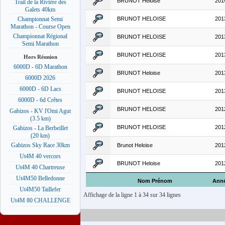
BRUNOT Heloise
201
Trail de la Rivière des
Galets 40km
BRUNOT HELOISE
201
Championnat Semi
Marathon - Course Open
Championnat Régional
BRUNOT HELOISE
201
Semi Marathon
BRUNOT HELOISE
201
Hors Réunion
6000D - 6D Marathon
BRUNOT Heloise
201
6000D 2026
6000D - 6D Lacs
BRUNOT HELOISE
201
6000D - 6d Crêtes
BRUNOT HELOISE
201
Gabizos - KV l'Omi Agut
(3.5 km)
BRUNOT HELOISE
201
Gabizos - La Berbeillet
(20 km)
Gabizos Sky Race 30km
Brunot Heloise
201
Ut4M 40 vercors
BRUNOT Heloise
201
Ut4M 40 Chartreuse
Ut4M50 Belledonne
Nom Prénom
Ann
Ut4M50 Taillefer
Affichage de la ligne 1 à 34 sur 34 lignes
Ut4M 80 CHALLENGE