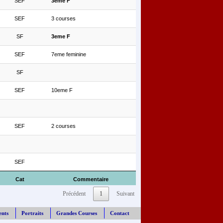
SEF
3eme F
SEF
3 courses
SF
3eme F
SEF
7eme feminine
SF
SEF
10eme F
SEF
2 courses
SEF
Cat
Commentaire
Précédent
1
Suivant
ents
Portraits
Grandes Courses
Contact