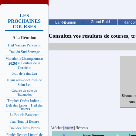
LES
PROCHAINES
Grand Raid
La R�union
Rando
COURSES
Consultez vos résultats de courses, trai
A la Réunion
Trail Vaincre Parkinson
Trail du Sud Sauvage
Marathon (
Championnat
) et Foulées de la
2026
Corniche
5km de Saint Leu
10km semi-nocturnes de
Saint Leu
Course de côte de
Takamaka
Si vous n
Trophée Océan Indien -
vos 
Défi des Laves - Trail des
Timizes
La Boucle Parapente
Trail Tour Ti Benare
Afficher
éléments
Trail des Trois Pitons
Foulée Sentier Littoral de
Nom Prénom
Ann