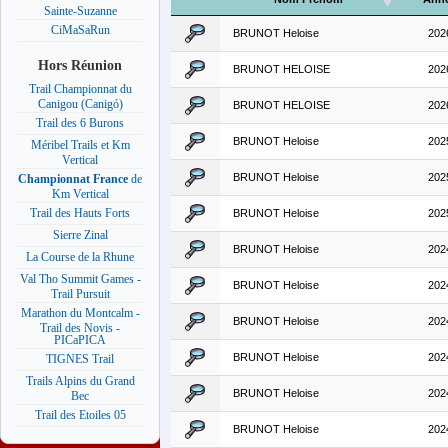
Sainte-Suzanne
CiMaSaRun
BRUNOT Heloise
202
Hors Réunion
BRUNOT HELOISE
202
Trail Championnat du
Canigou (Canigó)
BRUNOT HELOISE
202
Trail des 6 Burons
BRUNOT Heloise
202
Méribel Trails et Km
Vertical
BRUNOT Heloise
202
Championnat France
de
Km Vertical
Trail des Hauts Forts
BRUNOT Heloise
202
Sierre Zinal
BRUNOT Heloise
202
La Course de la Rhune
Val Tho Summit Games -
BRUNOT Heloise
202
Trail Pursuit
Marathon du Montcalm -
BRUNOT Heloise
202
Trail des Novis -
PICaPICA
BRUNOT Heloise
202
TIGNES Trail
Trails Alpins du Grand
BRUNOT Heloise
202
Bec
Trail des Etoiles 05
BRUNOT Heloise
202