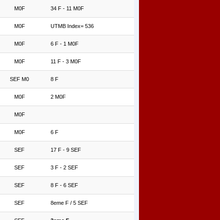
M0F
34 F - 11 M0F
M0F
UTMB Index= 536
M0F
6 F - 1 M0F
M0F
11 F - 3 M0F
SEF M0
8 F
M0F
2 M0F
M0F
M0F
6 F
SEF
17 F - 9 SEF
SEF
3 F - 2 SEF
SEF
8 F - 6 SEF
SEF
8eme F / 5 SEF