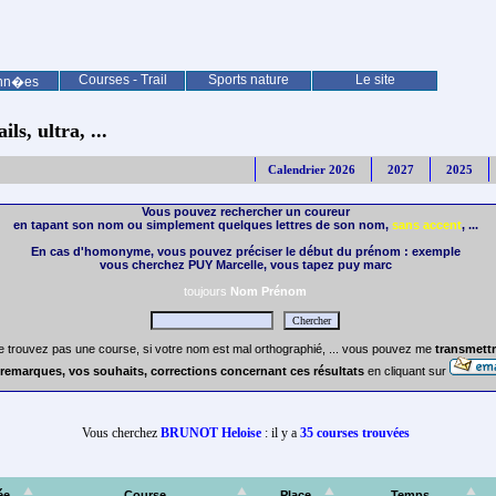
Courses - Trail
Sports nature
Le site
nn�es
ls, ultra, ...
Calendrier 2026
2027
2025
Vous pouvez rechercher un coureur
en tapant son nom ou simplement quelques lettres de son nom,
sans accent
, ...
En cas d'homonyme, vous pouvez préciser le début du prénom : exemple
vous cherchez PUY Marcelle, vous tapez puy marc
toujours
Nom Prénom
e trouvez pas une course, si votre nom est mal orthographié, ... vous pouvez me
transmettr
remarques, vos souhaits, corrections concernant ces résultats
en cliquant sur
Vous cherchez
BRUNOT Heloise
: il y a
35 courses trouvées
ée
Course
Place
Temps