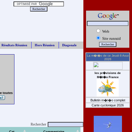
Web
Site runraid
Résultats Réunion
Hors Réunion
Diagonale
La m�t�o de ce
Jeudi 6 Aout
2026
les pr�visions de
M�t�o France
e toutes
Bulletin m�t�o complet
Carte cyclonique 2026
Rechercher
Cat
Commentaire