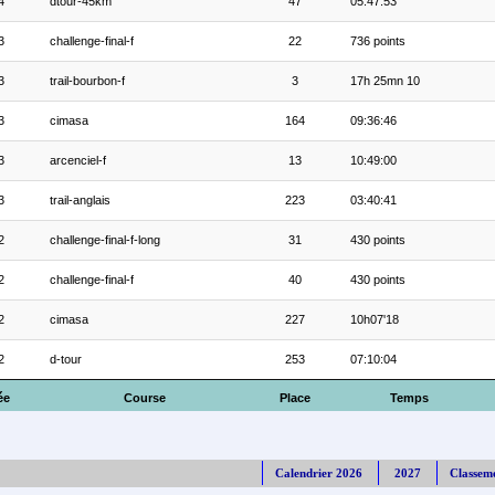
4
dtour-45km
47
05:47:53
3
challenge-final-f
22
736 points
3
trail-bourbon-f
3
17h 25mn 10
3
cimasa
164
09:36:46
3
arcenciel-f
13
10:49:00
3
trail-anglais
223
03:40:41
2
challenge-final-f-long
31
430 points
2
challenge-final-f
40
430 points
2
cimasa
227
10h07'18
2
d-tour
253
07:10:04
ée
Course
Place
Temps
Calendrier 2026
2027
Classem