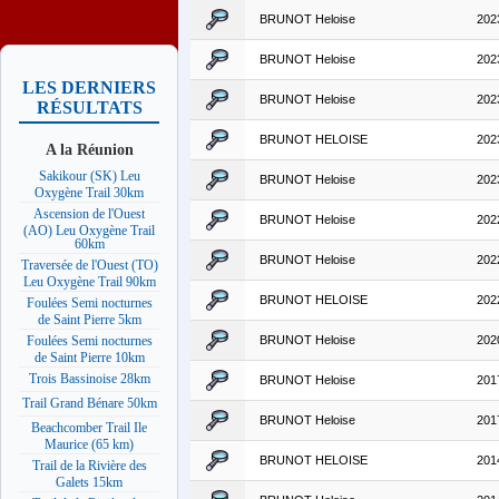
BRUNOT Heloise
202
BRUNOT Heloise
202
LES DERNIERS
BRUNOT Heloise
202
RÉSULTATS
BRUNOT HELOISE
202
A la Réunion
Sakikour (SK) Leu
BRUNOT Heloise
202
Oxygène Trail 30km
Ascension de l'Ouest
BRUNOT Heloise
202
(AO) Leu Oxygène Trail
60km
BRUNOT Heloise
202
Traversée de l'Ouest (TO)
Leu Oxygène Trail 90km
BRUNOT HELOISE
202
Foulées Semi nocturnes
de Saint Pierre 5km
BRUNOT Heloise
202
Foulées Semi nocturnes
de Saint Pierre 10km
Trois Bassinoise 28km
BRUNOT Heloise
201
Trail Grand Bénare 50km
BRUNOT Heloise
201
Beachcomber Trail Ile
Maurice (65 km)
BRUNOT HELOISE
201
Trail de la Rivière des
Galets 15km