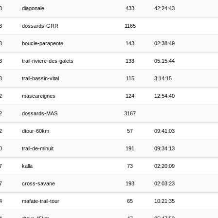
3
diagonale
433
42:24:43
3
dossards-GRR
1165
3
boucle-parapente
143
02:38:49
3
trail-riviere-des-galets
133
05:15:44
3
trail-bassin-vital
115
3:14:15
2
mascareignes
124
12:54:40
2
dossards-MAS
3167
2
dtour-60km
57
09:41:03
0
trail-de-minuit
191
09:34:13
7
kalla
73
02:20:09
7
cross-savane
193
02:03:23
4
mafate-trail-tour
65
10:21:35