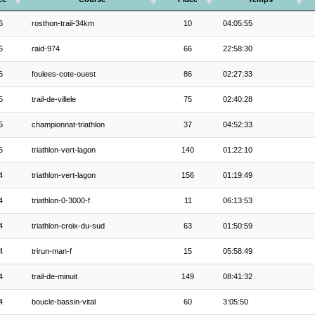
6
rosthon-trail-34km
10
04:05:55
6
raid-974
66
22:58:30
6
foulees-cote-ouest
86
02:27:33
5
trail-de-villele
75
02:40:28
5
championnat-triathlon
37
04:52:33
5
triathlon-vert-lagon
140
01:22:10
4
triathlon-vert-lagon
156
01:19:49
4
triathlon-0-3000-f
11
06:13:53
4
triathlon-croix-du-sud
63
01:50:59
4
trirun-man-f
15
05:58:49
4
trail-de-minuit
149
08:41:32
4
boucle-bassin-vital
60
3:05:50