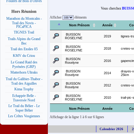
Foulées de Bois d Olives
Vous cherchez
BUISSO
Hors Réunion
Afficher
éléments
Marathon du Montcalm -
Trail des Novis -
Nom Prénom
Année
Co
PICaPICA
TIGNES Trail
BUISSON
2019
tignes-tr
ROSELYNE
Trails Alpins du Grand
Bec
BUISSON
2018
cretes-v
Trail des Etoiles 05
ROSELYNE
KMV du Criou
BUISSON
2016
gapenci
Le Grand Raid des
Roselyne
Pyrénées (GRP)
BUISSON
drayes-v
Matterhorn Ultraks
2014
Roselyne
25km
Trail du Galibier-Thabor -
Trail des Aiguilles
BUISSON
2012
cretes-v
Roselyne
Kima Trophy
Echappée Belle -
BUISSON
2010
trail-pic-
ROSELYNE
Traversée Nord
Le Trail du Bélier - Le
Nom Prénom
Année
Co
Super Bélier
Les Crêtes Vosgiennes
Affichage de la ligne 1 à 6 sur 6 lignes
Calendrier 2026
2