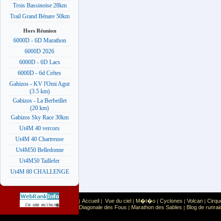
Trois Bassinoise 28km
Trail Grand Bénare 50km
Hors Réunion
6000D - 6D Marathon
6000D 2026
6000D - 6D Lacs
6000D - 6d Crêtes
Gabizos - KV l'Omi Agut
(3.5 km)
Gabizos - La Berbeillet
(20 km)
Gabizos Sky Race 30km
Ut4M 40 vercors
Ut4M 40 Chartreuse
Ut4M50 Belledonne
Ut4M50 Taillefer
Ut4M 80 CHALLENGE
Accueil
Vue du ciel
M�t�o
Cyclones
Volcan
Cirqu
|
|
|
|
|
|
Sport
Sports extr�mes
Ce site est list� dans la cat�gorie
:
Diagonale des Fous
Marathon des Sables
Blog de runrai
|
|