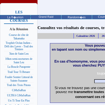
LES
PROCHAINES
Grand Raid
Cours
La R�union
Randonn�es
COURSES
Consultez vos résultats de courses, trai
A la Réunion
Course de côte de
Calendrier 2026
20
Takamaka
Trophée Océan Indien -
Vous pouvez
Défi des Laves - Trail des
en tapant son nom ou simplemen
Timizes
5km de Saint Leu
10km semi-nocturnes de
En cas d'homonyme, vous pouv
Saint Leu
vous cherchez PUY 
La Boucle Parapente
Trail Tour Ti Benare
touj
Foulée Sentier Littoral de
Sainte-Suzanne
Trail des Trois Pitons
Si vous ne trouvez pas une cours
CiMaSaRun
pouvez me
transmettre toutes
ULTRA CiMaSaRun
concernant ces ré
Un Ti Tour En Plus