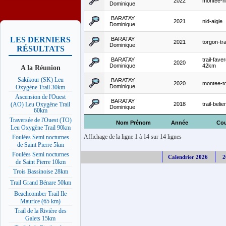
2022
montee-ni
Dominique
BARATAY
2021
nid-aigle
Dominique
LES DERNIERS
BARATAY
2021
torgon-tr
Dominique
RÉSULTATS
BARATAY
trail-fave
2020
Dominique
42km
A la Réunion
Sakikour (SK) Leu
BARATAY
2020
montee-to
Dominique
Oxygène Trail 30km
Ascension de l'Ouest
BARATAY
2018
trail-beli
(AO) Leu Oxygène Trail
Dominique
60km
Traversée de l'Ouest (TO)
Nom Prénom
Année
Cou
Leu Oxygène Trail 90km
Affichage de la ligne 1 à 14 sur 14 lignes
Foulées Semi nocturnes
de Saint Pierre 5km
Foulées Semi nocturnes
Calendrier 2026
2
de Saint Pierre 10km
Trois Bassinoise 28km
Trail Grand Bénare 50km
Beachcomber Trail Ile
Maurice (65 km)
Trail de la Rivière des
Galets 15km