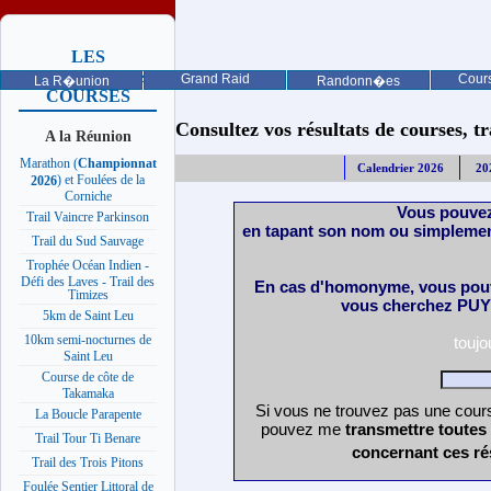
LES
PROCHAINES
Grand Raid
Cours
La R�union
Randonn�es
COURSES
Consultez vos résultats de courses, trai
A la Réunion
Marathon (
Championnat
Calendrier 2026
20
) et Foulées de la
2026
Corniche
Vous pouvez
Trail Vaincre Parkinson
en tapant son nom ou simplemen
Trail du Sud Sauvage
Trophée Océan Indien -
Défi des Laves - Trail des
En cas d'homonyme, vous pouv
Timizes
vous cherchez PUY 
5km de Saint Leu
10km semi-nocturnes de
touj
Saint Leu
Course de côte de
Takamaka
Si vous ne trouvez pas une cours
La Boucle Parapente
pouvez me
transmettre toutes
Trail Tour Ti Benare
concernant ces ré
Trail des Trois Pitons
Foulée Sentier Littoral de