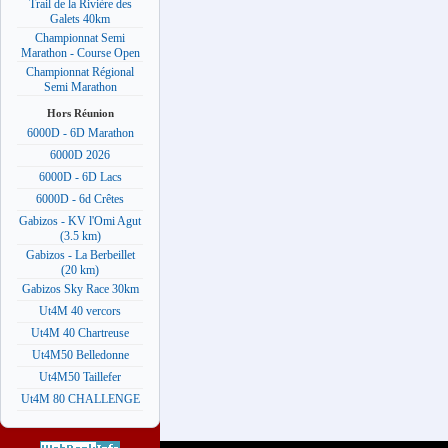
Trail de la Rivière des
Galets 40km
Championnat Semi
Marathon - Course Open
Championnat Régional
Semi Marathon
Hors Réunion
6000D - 6D Marathon
6000D 2026
6000D - 6D Lacs
6000D - 6d Crêtes
Gabizos - KV l'Omi Agut
(3.5 km)
Gabizos - La Berbeillet
(20 km)
Gabizos Sky Race 30km
Ut4M 40 vercors
Ut4M 40 Chartreuse
Ut4M50 Belledonne
Ut4M50 Taillefer
Ut4M 80 CHALLENGE