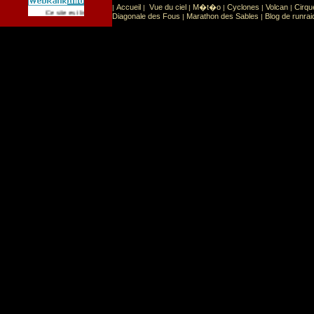
Accueil
Vue du ciel
M�t�o
Cyclones
Volcan
Cirqu
|
|
|
|
|
|
Sport
Sports extr�mes
Ce site est list� dans la cat�gorie
:
Diagonale des Fous
Marathon des Sables
Blog de runrai
|
|