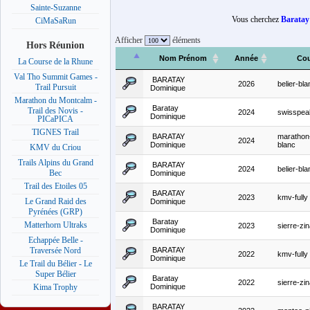
Sainte-Suzanne
Vous cherchez
Baratay
CiMaSaRun
Afficher
éléments
Hors Réunion
Nom Prénom
Année
Cou
La Course de la Rhune
Val Tho Summit Games -
BARATAY
2026
belier-bla
Trail Pursuit
Dominique
Marathon du Montcalm -
Baratay
Trail des Novis -
2024
swisspea
Dominique
PICaPICA
TIGNES Trail
BARATAY
marathon
2024
Dominique
blanc
KMV du Criou
Trails Alpins du Grand
BARATAY
2024
belier-bla
Bec
Dominique
Trail des Etoiles 05
BARATAY
2023
kmv-fully
Le Grand Raid des
Dominique
Pyrénées (GRP)
Baratay
Matterhorn Ultraks
2023
sierre-zin
Dominique
Echappée Belle -
BARATAY
Traversée Nord
2022
kmv-fully
Dominique
Le Trail du Bélier - Le
Super Bélier
Baratay
2022
sierre-zin
Dominique
Kima Trophy
BARATAY