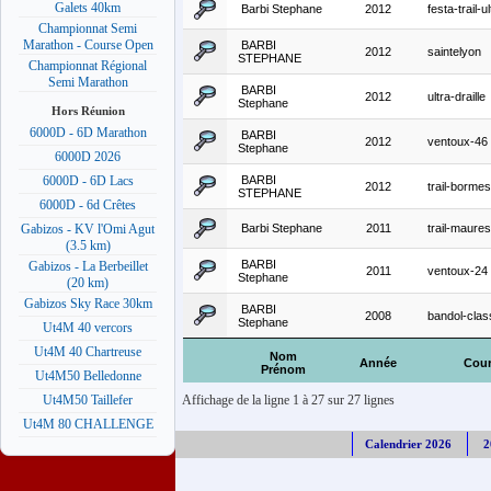
Galets 40km
Barbi Stephane
2012
festa-trail-ul
Championnat Semi
Marathon - Course Open
BARBI
2012
saintelyon
STEPHANE
Championnat Régional
Semi Marathon
BARBI
2012
ultra-draille
Stephane
Hors Réunion
6000D - 6D Marathon
BARBI
2012
ventoux-46
Stephane
6000D 2026
BARBI
6000D - 6D Lacs
2012
trail-bormes
STEPHANE
6000D - 6d Crêtes
Barbi Stephane
2011
trail-maure
Gabizos - KV l'Omi Agut
(3.5 km)
BARBI
Gabizos - La Berbeillet
2011
ventoux-24
Stephane
(20 km)
Gabizos Sky Race 30km
BARBI
2008
bandol-clas
Stephane
Ut4M 40 vercors
Ut4M 40 Chartreuse
Nom
Année
Cou
Prénom
Ut4M50 Belledonne
Affichage de la ligne 1 à 27 sur 27 lignes
Ut4M50 Taillefer
Ut4M 80 CHALLENGE
Calendrier 2026
2