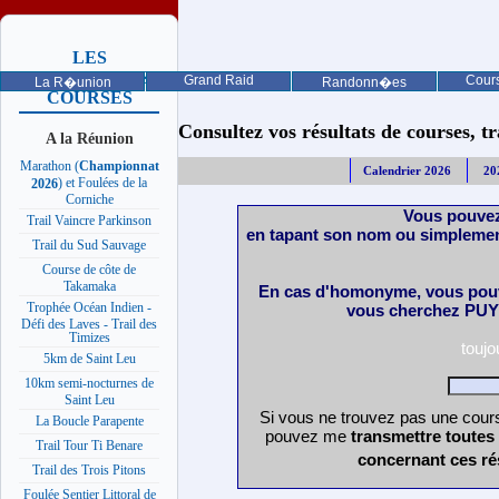
LES
PROCHAINES
Grand Raid
Cours
La R�union
Randonn�es
COURSES
Consultez vos résultats de courses, trai
A la Réunion
Marathon (
Championnat
Calendrier 2026
20
) et Foulées de la
2026
Corniche
Vous pouvez
Trail Vaincre Parkinson
en tapant son nom ou simplemen
Trail du Sud Sauvage
Course de côte de
Takamaka
En cas d'homonyme, vous pouv
Trophée Océan Indien -
vous cherchez PUY 
Défi des Laves - Trail des
Timizes
touj
5km de Saint Leu
10km semi-nocturnes de
Saint Leu
Si vous ne trouvez pas une cours
La Boucle Parapente
pouvez me
transmettre toutes
Trail Tour Ti Benare
concernant ces ré
Trail des Trois Pitons
Foulée Sentier Littoral de