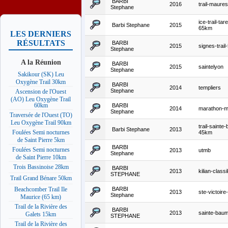
BARBI
2016
trail-maure
Stephane
ice-trail-tar
Barbi Stephane
2015
65km
LES DERNIERS
RÉSULTATS
BARBI
2015
signes-trai
Stephane
A la Réunion
BARBI
2015
saintelyon
Stephane
Sakikour (SK) Leu
Oxygène Trail 30km
BARBI
2014
templiers
Stephane
Ascension de l'Ouest
(AO) Leu Oxygène Trail
60km
BARBI
2014
marathon-m
Stephane
Traversée de l'Ouest (TO)
Leu Oxygène Trail 90km
trail-sainte
Barbi Stephane
2013
Foulées Semi nocturnes
45km
de Saint Pierre 5km
BARBI
Foulées Semi nocturnes
2013
utmb
Stephane
de Saint Pierre 10km
Trois Bassinoise 28km
BARBI
2013
kilian-clas
STEPHANE
Trail Grand Bénare 50km
BARBI
Beachcomber Trail Ile
2013
ste-victoir
Stephane
Maurice (65 km)
Trail de la Rivière des
BARBI
2013
sainte-bau
Galets 15km
STEPHANE
Trail de la Rivière des