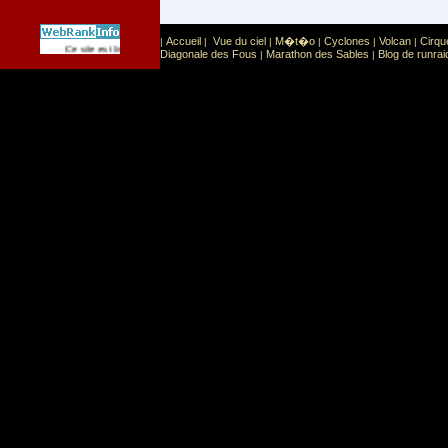
Accueil
Vue du ciel
M�t�o
Cyclones
Volcan
Cirqu
|
|
|
|
|
|
Sport
Sports extr�mes
Ce site est list� dans la cat�gorie
:
Diagonale des Fous
Marathon des Sables
Blog de runrai
|
|