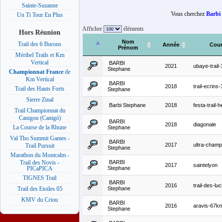
Sainte-Suzanne
Vous cherchez
Barbi
Un Ti Tour En Plus
Afficher
éléments
Hors Réunion
Nom
Trail des 6 Burons
Année
Cou
Prénom
Méribel Trails et Km
Vertical
BARBI
2021
ubaye-trail
Stephane
Championnat France
de
Km Vertical
BARBI
2018
trail-ecrins
Trail des Hauts Forts
Stephane
Sierre Zinal
Barbi Stephane
2018
festa-trail-he
Trail Championnat du
Canigou (Canigó)
BARBI
2018
diagonale
La Course de la Rhune
Stephane
Val Tho Summit Games -
BARBI
2017
ultra-cham
Trail Pursuit
Stephane
Marathon du Montcalm -
BARBI
Trail des Novis -
2017
saintelyon
Stephane
PICaPICA
TIGNES Trail
BARBI
2016
trail-des-luc
Stephane
Trail des Etoiles 05
KMV du Criou
BARBI
2016
aravis-67k
Stephane