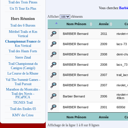
Trail des Trois Pitons
Vous cherchez
Barbi
Un Ti Tour En Plus
Afficher
éléments
Hors Réunion
Nom Prénom
Année
C
Trail des 6 Burons
Méribel Trails et Km
BARBIER Bernard
2011
nivolet-
Vertical
Championnat France
de
BARBIER Bernard
2009
lacs-73
Km Vertical
Trail des Hauts Forts
BARBIER Bernard
2008
dent-ch
Sierre Zinal
Trail Championnat du
BARBIER Bernard
2008
lacs_73
Canigou (Canigó)
La Course de la Rhune
BARBIER Bernard
2007
trail_lac
Val Tho Summit Games -
Trail Pursuit
BARBIER Bernard
2007
nivolet_
Marathon du Montcalm -
Trail des Novis -
nivolet-
Barbier Bernard
2006
PICaPICA
49km
TIGNES Trail
BARBIER Bernard
2001
6000d
Trail des Etoiles 05
KMV du Criou
Nom Prénom
Année
C
Affichage de la ligne 1 à 8 sur 8 lignes