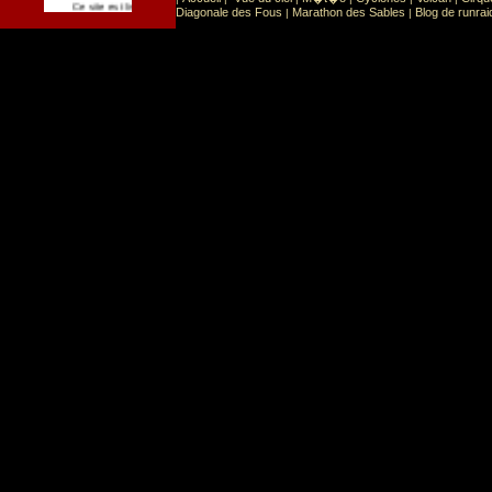
Sport
Sports extr�mes
Ce site est list� dans la cat�gorie
:
Diagonale des Fous
Marathon des Sables
Blog de runrai
|
|