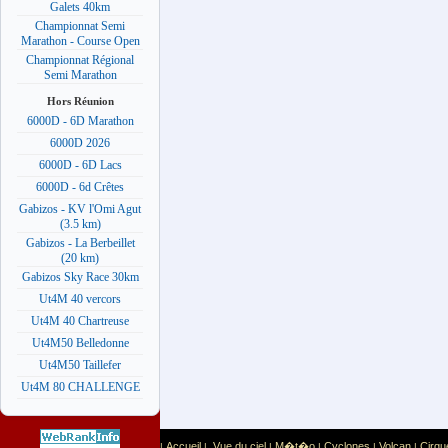
Galets 40km
Championnat Semi
Marathon - Course Open
Championnat Régional
Semi Marathon
Hors Réunion
6000D - 6D Marathon
6000D 2026
6000D - 6D Lacs
6000D - 6d Crêtes
Gabizos - KV l'Omi Agut
(3.5 km)
Gabizos - La Berbeillet
(20 km)
Gabizos Sky Race 30km
Ut4M 40 vercors
Ut4M 40 Chartreuse
Ut4M50 Belledonne
Ut4M50 Taillefer
Ut4M 80 CHALLENGE
Accueil
Vue du ciel
M�t�o
Cyclones
Volcan
Cirqu
|
|
|
|
|
|