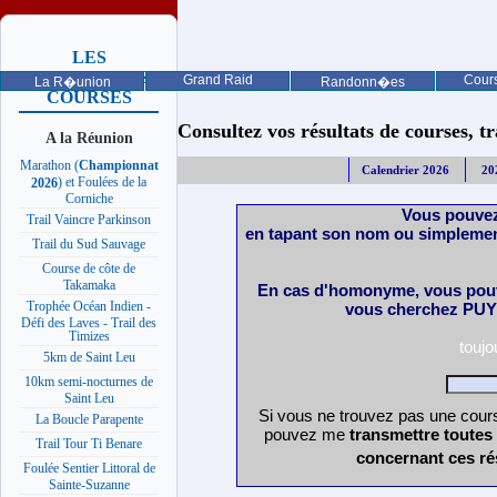
LES
PROCHAINES
Grand Raid
Cours
La R�union
Randonn�es
COURSES
Consultez vos résultats de courses, trai
A la Réunion
Marathon (
Championnat
Calendrier 2026
20
) et Foulées de la
2026
Corniche
Vous pouvez
Trail Vaincre Parkinson
en tapant son nom ou simplemen
Trail du Sud Sauvage
Course de côte de
Takamaka
En cas d'homonyme, vous pouv
Trophée Océan Indien -
vous cherchez PUY 
Défi des Laves - Trail des
Timizes
touj
5km de Saint Leu
10km semi-nocturnes de
Saint Leu
Si vous ne trouvez pas une cours
La Boucle Parapente
pouvez me
transmettre toutes
Trail Tour Ti Benare
concernant ces ré
Foulée Sentier Littoral de
Sainte-Suzanne