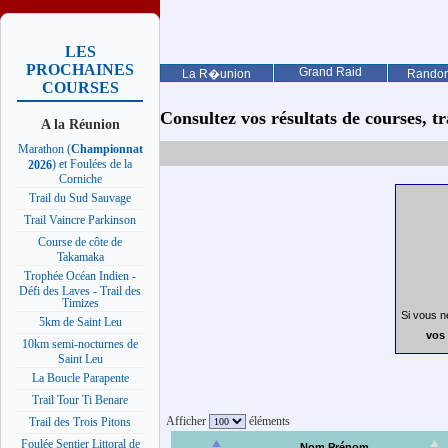
LES
PROCHAINES
Grand Raid
La R�union
Rando
COURSES
Consultez vos résultats de courses, trai
A la Réunion
Marathon (
Championnat
) et Foulées de la
2026
Corniche
Trail du Sud Sauvage
Trail Vaincre Parkinson
Course de côte de
Takamaka
Trophée Océan Indien -
Défi des Laves - Trail des
Timizes
Si vous n
5km de Saint Leu
vos 
10km semi-nocturnes de
Saint Leu
La Boucle Parapente
Trail Tour Ti Benare
Afficher
éléments
Trail des Trois Pitons
Foulée Sentier Littoral de
Nom Prénom