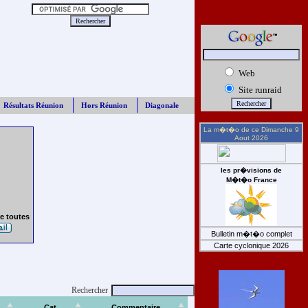
Web
Site runraid
Résultats Réunion
Hors Réunion
Diagonale
La m�t�o de ce
Dimanche 9
Aout 2026
les pr�visions de
M�t�o France
e toutes
Bulletin m�t�o complet
Carte cyclonique 2026
Rechercher
Cat
Commentaire