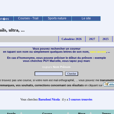
Courses - Trail
Sports nature
Le site
nn�es
ls, ultra, ...
Calendrier 2026
2027
2025
Vous pouvez rechercher un coureur
en tapant son nom ou simplement quelques lettres de son nom,
sans accent
, ...
En cas d'homonyme, vous pouvez préciser le début du prénom : exemple
vous cherchez PUY Marcelle, vous tapez puy marc
toujours
Nom Prénom
e trouvez pas une course, si votre nom est mal orthographié, ... vous pouvez me
transmettr
remarques, vos souhaits, corrections concernant ces résultats
en cliquant sur
Vous cherchez
Barudoni Nicola
: il y a
5 courses trouvées
Année
Course
Place
Temps