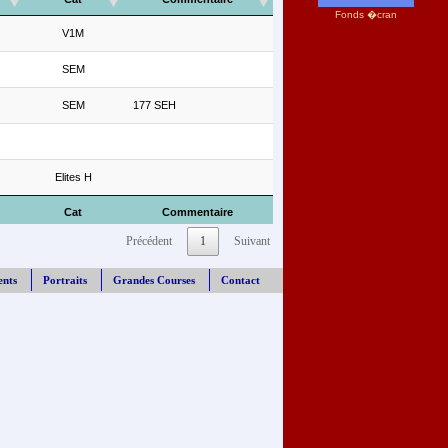
Fonds �cran
V1M
SEM
SEM
177 SEH
Elites H
Cat
Commentaire
Précédent
1
Suivant
ents
Portraits
Grandes Courses
Contact