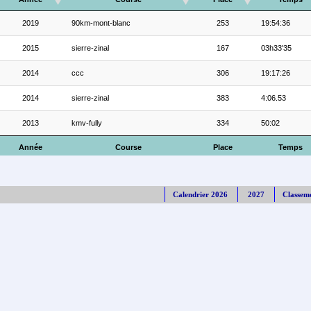
2019
90km-mont-blanc
253
19:54:36
2015
sierre-zinal
167
03h33'35
2014
ccc
306
19:17:26
2014
sierre-zinal
383
4:06.53
2013
kmv-fully
334
50:02
Année
Course
Place
Temps
Calendrier 2026
2027
Classem