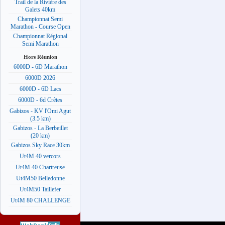
Trail de la Rivière des
Galets 40km
Championnat Semi
Marathon - Course Open
Championnat Régional
Semi Marathon
Hors Réunion
6000D - 6D Marathon
6000D 2026
6000D - 6D Lacs
6000D - 6d Crêtes
Gabizos - KV l'Omi Agut
(3.5 km)
Gabizos - La Berbeillet
(20 km)
Gabizos Sky Race 30km
Ut4M 40 vercors
Ut4M 40 Chartreuse
Ut4M50 Belledonne
Ut4M50 Taillefer
Ut4M 80 CHALLENGE