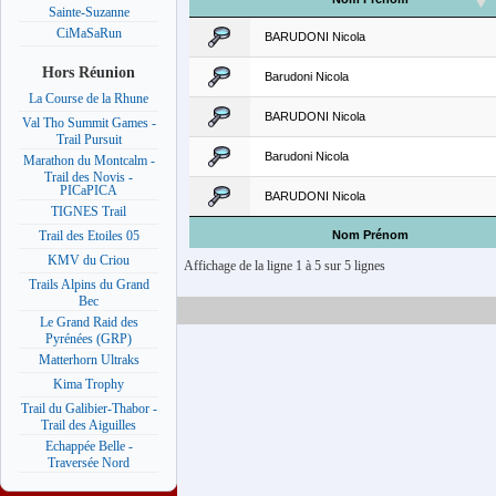
Sainte-Suzanne
CiMaSaRun
BARUDONI Nicola
Hors Réunion
Barudoni Nicola
La Course de la Rhune
BARUDONI Nicola
Val Tho Summit Games -
Trail Pursuit
Barudoni Nicola
Marathon du Montcalm -
Trail des Novis -
PICaPICA
BARUDONI Nicola
TIGNES Trail
Nom Prénom
Trail des Etoiles 05
KMV du Criou
Affichage de la ligne 1 à 5 sur 5 lignes
Trails Alpins du Grand
Bec
Le Grand Raid des
Pyrénées (GRP)
Matterhorn Ultraks
Kima Trophy
Trail du Galibier-Thabor -
Trail des Aiguilles
Echappée Belle -
Traversée Nord