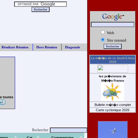
Web
Site runraid
Résultats Réunion
Hors Réunion
Diagonale
La m�t�o de ce
Jeudi 6 Aout
2026
les pr�visions de
M�t�o France
e toutes
Bulletin m�t�o complet
Carte cyclonique 2026
Rechercher
emps
Cat
Commentaire