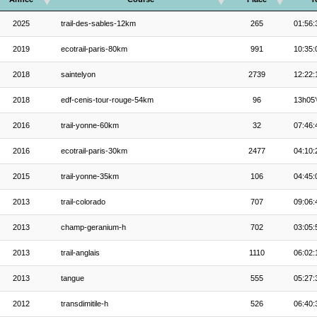
2025
trail-des-sables-12km
265
01:56:
2019
ecotrail-paris-80km
991
10:35:
2018
saintelyon
2739
12:22:
2018
edf-cenis-tour-rouge-54km
96
13h05'
2016
trail-yonne-60km
32
07:46:
2016
ecotrail-paris-30km
2477
04:10:
2015
trail-yonne-35km
106
04:45:
2013
trail-colorado
707
09:06:
2013
champ-geranium-h
702
03:05:
2013
trail-anglais
1110
06:02:
2013
tangue
555
05:27:
2012
transdimitile-h
526
06:40: