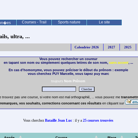
Courses - Trail
Sports nature
Le site
nn�es
ls, ultra, ...
Calendrier 2026
2027
2025
Vous pouvez rechercher un coureur
en tapant son nom ou simplement quelques lettres de son nom,
sans accent
, ...
En cas d'homonyme, vous pouvez préciser le début du prénom : exemple
vous cherchez PUY Marcelle, vous tapez puy marc
toujours
Nom Prénom
e trouvez pas une course, si votre nom est mal orthographié, ... vous pouvez me
transmettr
remarques, vos souhaits, corrections concernant ces résultats
en cliquant sur
Vous cherchez
Bataille Jean Luc
: il y a
25 courses trouvées
Année
Course
Place
T