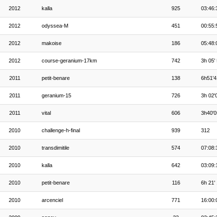
2012
kalla
925
03:46:
2012
odyssea-M
451
00:55:
2012
makoise
186
05:48:
2012
course-geranium-17km
742
3h 05'
2011
petit-benare
138
6h51'4
2011
geranium-15
726
3h 02'
2011
vital
606
3h40'0
2010
challenge-h-final
939
312
2010
transdimitile
574
07:08:
2010
kalla
642
03:09:
2010
petit-benare
116
6h 21'
2010
arcenciel
771
16:00: