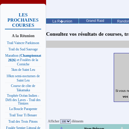
LES
PROCHAINES
Grand Raid
La R�union
Rando
COURSES
Consultez vos résultats de courses, trai
A la Réunion
Trail Vaincre Parkinson
Trail du Sud Sauvage
Marathon (
Championnat
) et Foulées de la
2026
Corniche
5km de Saint Leu
10km semi-nocturnes de
Saint Leu
Course de côte de
Takamaka
Si vous n
Trophée Océan Indien -
vos 
Défi des Laves - Trail des
Timizes
La Boucle Parapente
Trail Tour Ti Benare
Afficher
éléments
Trail des Trois Pitons
Foulée Sentier Littoral de
Nom Prénom