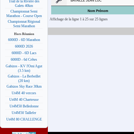
BATAILLE JEAN LUC
Trail de la Rivière des
Galets 40km
Nom Prénom
Championnat Semi
Marathon - Course Open
Affichage de la ligne 1 à 25 sur 25 lignes
Championnat Régional
Semi Marathon
Hors Réunion
6000D - 6D Marathon
6000D 2026
6000D - 6D Lacs
6000D - 6d Crêtes
Gabizos - KV l'Omi Agut
(3.5 km)
Gabizos - La Berbeillet
(20 km)
Gabizos Sky Race 30km
Ut4M 40 vercors
Ut4M 40 Chartreuse
Ut4M50 Belledonne
Ut4M50 Taillefer
Ut4M 80 CHALLENGE