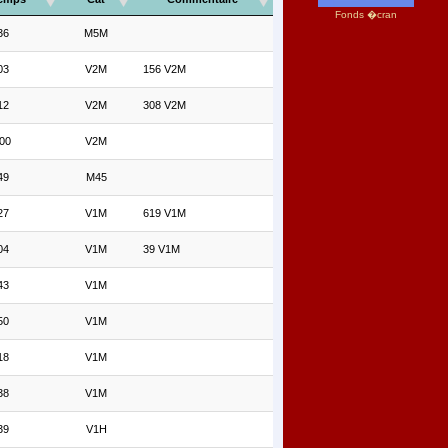
Fonds �cran
36
M5M
03
V2M
156 V2M
12
V2M
308 V2M
00
V2M
49
M45
27
V1M
619 V1M
04
V1M
39 V1M
43
V1M
50
V1M
18
V1M
38
V1M
39
V1H