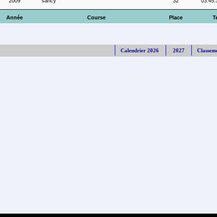
2009
sancy
32
03:45:
Année
Course
Place
T
Calendrier 2026
2027
Classem