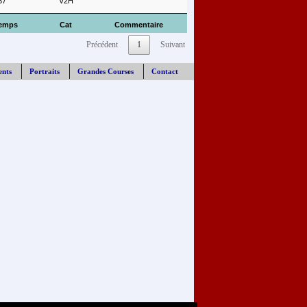
37
V2H
emps
Cat
Commentaire
Précédent
1
Suivant
ents
Portraits
Grandes Courses
Contact