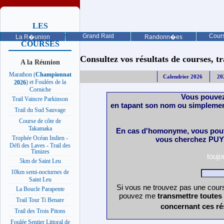
LES
PROCHAINES
Grand Raid
Cours
La R�union
Randonn�es
COURSES
Consultez vos résultats de courses, trai
A la Réunion
Marathon (
Championnat
Calendrier 2026
20
) et Foulées de la
2026
Corniche
Vous pouvez
Trail Vaincre Parkinson
en tapant son nom ou simplemen
Trail du Sud Sauvage
Course de côte de
Takamaka
En cas d'homonyme, vous pouv
Trophée Océan Indien -
vous cherchez PUY 
Défi des Laves - Trail des
Timizes
touj
5km de Saint Leu
10km semi-nocturnes de
Saint Leu
Si vous ne trouvez pas une cours
La Boucle Parapente
pouvez me
transmettre toutes
Trail Tour Ti Benare
concernant ces ré
Trail des Trois Pitons
Foulée Sentier Littoral de