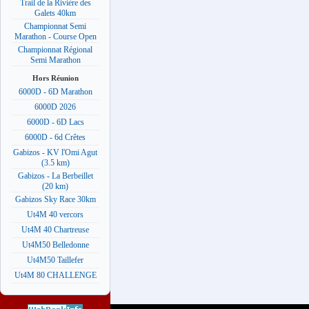
Trail de la Rivière des
Galets 40km
Championnat Semi
Marathon - Course Open
Championnat Régional
Semi Marathon
Hors Réunion
6000D - 6D Marathon
6000D 2026
6000D - 6D Lacs
6000D - 6d Crêtes
Gabizos - KV l'Omi Agut
(3.5 km)
Gabizos - La Berbeillet
(20 km)
Gabizos Sky Race 30km
Ut4M 40 vercors
Ut4M 40 Chartreuse
Ut4M50 Belledonne
Ut4M50 Taillefer
Ut4M 80 CHALLENGE