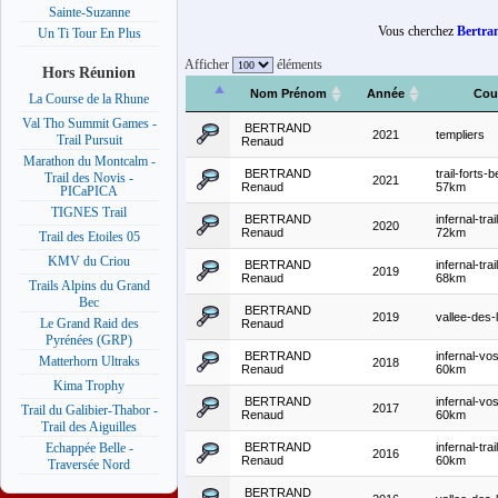
Sainte-Suzanne
Vous cherchez
Bertra
Un Ti Tour En Plus
Afficher
éléments
Hors Réunion
Nom Prénom
Année
Cou
La Course de la Rhune
Val Tho Summit Games -
BERTRAND
2021
templiers
Trail Pursuit
Renaud
Marathon du Montcalm -
BERTRAND
trail-forts
Trail des Novis -
2021
Renaud
57km
PICaPICA
TIGNES Trail
BERTRAND
infernal-tra
2020
Renaud
72km
Trail des Etoiles 05
KMV du Criou
BERTRAND
infernal-tra
2019
Renaud
68km
Trails Alpins du Grand
Bec
BERTRAND
2019
vallee-des
Le Grand Raid des
Renaud
Pyrénées (GRP)
BERTRAND
infernal-vo
Matterhorn Ultraks
2018
Renaud
60km
Kima Trophy
BERTRAND
infernal-vo
2017
Trail du Galibier-Thabor -
Renaud
60km
Trail des Aiguilles
BERTRAND
infernal-tra
Echappée Belle -
2016
Renaud
60km
Traversée Nord
BERTRAND