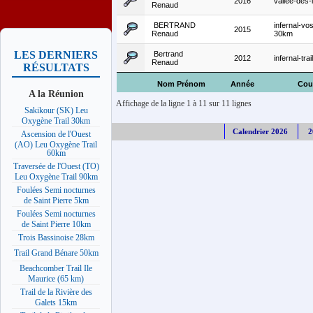
2016
vallee-des
Renaud
BERTRAND
infernal-vo
2015
Renaud
30km
LES DERNIERS
Bertrand
2012
infernal-tra
Renaud
RÉSULTATS
Nom Prénom
Année
Cou
A la Réunion
Affichage de la ligne 1 à 11 sur 11 lignes
Sakikour (SK) Leu
Oxygène Trail 30km
Calendrier 2026
2
Ascension de l'Ouest
(AO) Leu Oxygène Trail
60km
Traversée de l'Ouest (TO)
Leu Oxygène Trail 90km
Foulées Semi nocturnes
de Saint Pierre 5km
Foulées Semi nocturnes
de Saint Pierre 10km
Trois Bassinoise 28km
Trail Grand Bénare 50km
Beachcomber Trail Ile
Maurice (65 km)
Trail de la Rivière des
Galets 15km