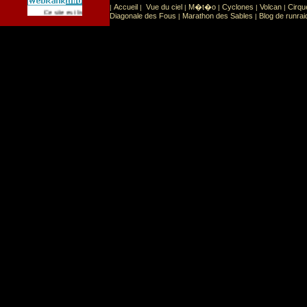
Accueil
Vue du ciel
M�t�o
Cyclones
Volcan
Cirqu
|
|
|
|
|
|
Sport
Sports extr�mes
Ce site est list� dans la cat�gorie
:
Diagonale des Fous
Marathon des Sables
Blog de runrai
|
|