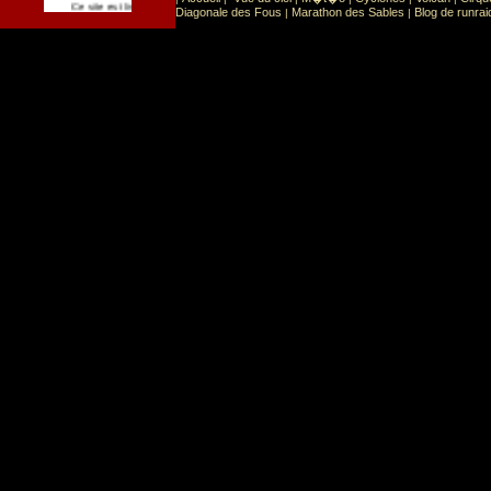
Sport
Sports extr�mes
Ce site est list� dans la cat�gorie
:
Diagonale des Fous
Marathon des Sables
Blog de runrai
|
|