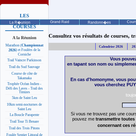
LES
PROCHAINES
Grand Raid
Cours
La R�union
Randonn�es
COURSES
Consultez vos résultats de courses, trai
A la Réunion
Marathon (
Championnat
Calendrier 2026
20
) et Foulées de la
2026
Corniche
Vous pouvez
Trail Vaincre Parkinson
en tapant son nom ou simplemen
Trail du Sud Sauvage
Course de côte de
Takamaka
En cas d'homonyme, vous pouv
Trophée Océan Indien -
vous cherchez PUY 
Défi des Laves - Trail des
Timizes
touj
5km de Saint Leu
10km semi-nocturnes de
Saint Leu
Si vous ne trouvez pas une cours
La Boucle Parapente
pouvez me
transmettre toutes
Trail Tour Ti Benare
concernant ces ré
Trail des Trois Pitons
Foulée Sentier Littoral de