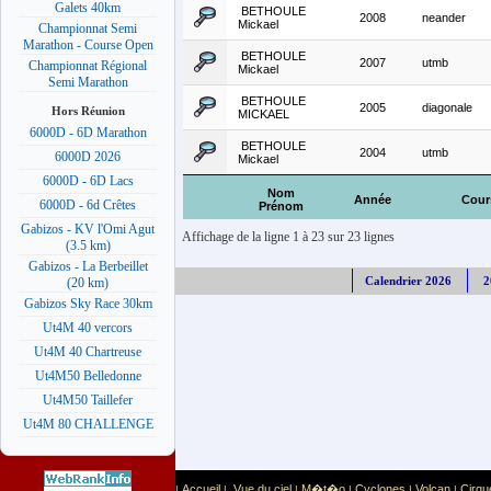
Galets 40km
BETHOULE
2008
neander
Mickael
Championnat Semi
Marathon - Course Open
BETHOULE
2007
utmb
Championnat Régional
Mickael
Semi Marathon
BETHOULE
2005
diagonale
Hors Réunion
MICKAEL
6000D - 6D Marathon
BETHOULE
2004
utmb
6000D 2026
Mickael
6000D - 6D Lacs
Nom
Année
Cour
6000D - 6d Crêtes
Prénom
Gabizos - KV l'Omi Agut
Affichage de la ligne 1 à 23 sur 23 lignes
(3.5 km)
Gabizos - La Berbeillet
Calendrier 2026
2
(20 km)
Gabizos Sky Race 30km
Ut4M 40 vercors
Ut4M 40 Chartreuse
Ut4M50 Belledonne
Ut4M50 Taillefer
Ut4M 80 CHALLENGE
Accueil
Vue du ciel
M�t�o
Cyclones
Volcan
Cirqu
|
|
|
|
|
|