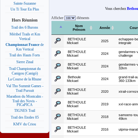
Sainte-Suzanne
Vous cherchez
Bethou
Un Ti Tour En Plus
Afficher
éléments
Hors Réunion
Nom
Trail des 6 Burons
Année
Cour
Prénom
Méribel Trails et Km
Vertical
BETHOULE
echappee-bel
2025
Mickael
integrale
Championnat France
de
Km Vertical
BETHOULE
gendarmes-v
2024
Trail des Hauts Forts
Mickael
challenge
Sierre Zinal
BETHOULE
gendarmes-v
2024
Mickael
32km
Trail Championnat du
Canigou (Canigó)
Bethoule
grand-trail-
2024
La Course de la Rhune
Mickael
360-133km
Val Tho Summit Games -
BETHOULE
Trail Pursuit
2020
xtrail-corre
Mickael
Marathon du Montcalm -
Trail des Novis -
BETHOULE
2019
xxl-race-an
PICaPICA
Mickael
TIGNES Trail
BETHOULE
samoens-tour
2018
Trail des Etoiles 05
Mickael
49km
KMV du Criou
BETHOULE
2016
utpma-marat
Mickael