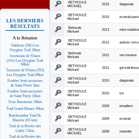
BETHOULE
2015
diagonale
MICKAEL
BETHOULE
2015
ecotrail-par
Mickael
LES DERNIERS
RÉSULTATS
Bethoule
2013
miut-madeir
Mickael
A la Réunion
BETHOULE
2012
aubrac-circu
Mickael
Sakikour (SK) Leu
Oxygène Trail 30km
Bethoule
2011
via-romana
Ascension de l'Ouest
Mickael
(AO) Leu Oxygène Trail
60km
BETHOULE
2011
gd-trail-lim
Mickael
Traversée de l'Ouest (TO)
Leu Oxygène Trail 90km
BETHOULE
2010
diagonale
Foulées Semi nocturnes
mickael
de Saint Pierre 5km
Foulées Semi nocturnes
BETHOULE
2010
ice
Mickael
de Saint Pierre 10km
Trois Bassinoise 28km
BETHOULE
2009
templiers
Mickael
Trail Grand Bénare 50km
Beachcomber Trail Ile
BETHOULE
2009
ecotrail
Maurice (65 km)
Mickael
Trail de la Rivière des
BETHOULE
Galets 15km
2008
neander
MICKAEL
Trail de la Rivière des