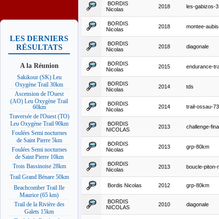
BORDIS
2018
les-gabizos-
Nicolas
BORDIS
2018
montee-aubi
Nicolas
LES DERNIERS
BORDIS
RÉSULTATS
2018
diagonale
Nicolas
BORDIS
A la Réunion
2015
endurance-tra
Nicolas
Sakikour (SK) Leu
BORDIS
Oxygène Trail 30km
2014
tds
Nicolas
Ascension de l'Ouest
(AO) Leu Oxygène Trail
BORDIS
2014
trail-ossau-7
60km
Nicolas
Traversée de l'Ouest (TO)
Leu Oxygène Trail 90km
BORDIS
2013
challenge-fina
NICOLAS
Foulées Semi nocturnes
de Saint Pierre 5km
BORDIS
2013
grp-80km
Foulées Semi nocturnes
Nicolas
de Saint Pierre 10km
BORDIS
Trois Bassinoise 28km
2013
boucle-piton-
Nicolas
Trail Grand Bénare 50km
Bordis Nicolas
2012
grp-80km
Beachcomber Trail Ile
Maurice (65 km)
BORDIS
Trail de la Rivière des
2010
diagonale
NICOLAS
Galets 15km