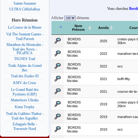
Sainte-Suzanne
Vous cherchez
Bordi
ULTRA CiMaSaRun
Afficher
éléments
Hors Réunion
Nom
La Course de la Rhune
Année
Cour
Prénom
Val Tho Summit Games -
Trail Pursuit
BORDIS
cretes-pays-
2025
Nicolas
30km
Marathon du Montcalm -
Trail des Novis -
BORDIS
PICaPICA
2022
marathon-lar
Nicolas
TIGNES Trail
BORDIS
Trails Alpins du Grand
2022
occ
Nicolas
Bec
Trail des Etoiles 05
BORDIS
2021
boffi-fifty
Nicolas
KMV du Criou
Le Grand Raid des
BORDIS
2021
course-de-la
Nicolas
Pyrénées (GRP)
Matterhorn Ultraks
BORDIS
cretes-pays-
2019
Nicolas
26km
Kima Trophy
Trail du Galibier-Thabor -
BORDIS
2019
marathon-ca
Trail des Aiguilles
Nicolas
Echappée Belle -
BORDIS
Traversée Nord
2019
occ
Nicolas