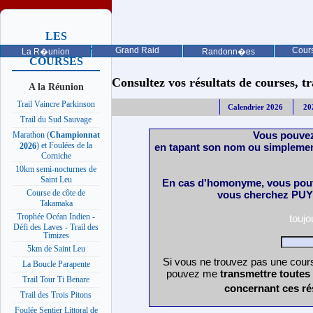
LES
PROCHAINES
Grand Raid
Cours
La R�union
Randonn�es
COURSES
Consultez vos résultats de courses, trai
A la Réunion
Trail Vaincre Parkinson
Calendrier 2026
20
Trail du Sud Sauvage
Vous pouvez
Marathon (
Championnat
) et Foulées de la
en tapant son nom ou simplemen
2026
Corniche
10km semi-nocturnes de
Saint Leu
En cas d'homonyme, vous pouv
Course de côte de
vous cherchez PUY 
Takamaka
Trophée Océan Indien -
touj
Défi des Laves - Trail des
Timizes
5km de Saint Leu
Si vous ne trouvez pas une cours
La Boucle Parapente
pouvez me
transmettre toutes
Trail Tour Ti Benare
concernant ces ré
Trail des Trois Pitons
Foulée Sentier Littoral de