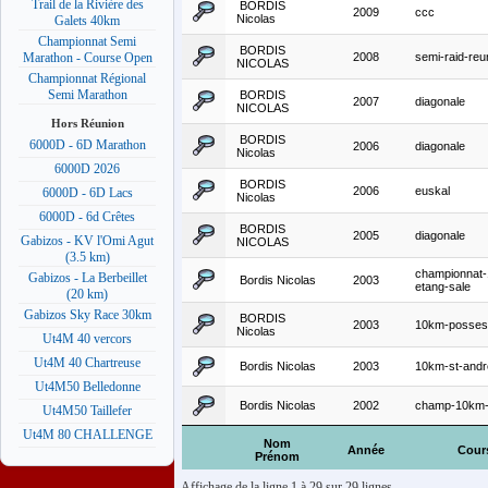
Trail de la Rivière des
BORDIS
2009
ccc
Nicolas
Galets 40km
Championnat Semi
BORDIS
2008
semi-raid-reu
Marathon - Course Open
NICOLAS
Championnat Régional
Semi Marathon
BORDIS
2007
diagonale
NICOLAS
Hors Réunion
BORDIS
6000D - 6D Marathon
2006
diagonale
Nicolas
6000D 2026
BORDIS
2006
euskal
6000D - 6D Lacs
Nicolas
6000D - 6d Crêtes
BORDIS
2005
diagonale
Gabizos - KV l'Omi Agut
NICOLAS
(3.5 km)
championnat
Gabizos - La Berbeillet
Bordis Nicolas
2003
etang-sale
(20 km)
Gabizos Sky Race 30km
BORDIS
2003
10km-posses
Nicolas
Ut4M 40 vercors
Ut4M 40 Chartreuse
Bordis Nicolas
2003
10km-st-andr
Ut4M50 Belledonne
Bordis Nicolas
2002
champ-10km-
Ut4M50 Taillefer
Ut4M 80 CHALLENGE
Nom
Année
Cour
Prénom
Affichage de la ligne 1 à 29 sur 29 lignes