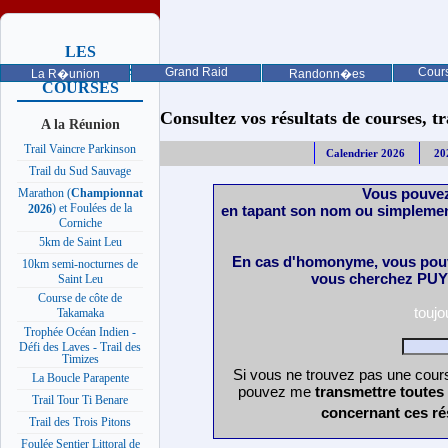
LES
PROCHAINES
Grand Raid
Cours
La R�union
Randonn�es
COURSES
Consultez vos résultats de courses, trai
A la Réunion
Trail Vaincre Parkinson
Calendrier 2026
20
Trail du Sud Sauvage
Vous pouvez
Marathon (
Championnat
) et Foulées de la
en tapant son nom ou simplemen
2026
Corniche
5km de Saint Leu
En cas d'homonyme, vous pouv
10km semi-nocturnes de
vous cherchez PUY 
Saint Leu
Course de côte de
touj
Takamaka
Trophée Océan Indien -
Défi des Laves - Trail des
Timizes
Si vous ne trouvez pas une cours
La Boucle Parapente
pouvez me
transmettre toutes
Trail Tour Ti Benare
concernant ces ré
Trail des Trois Pitons
Foulée Sentier Littoral de