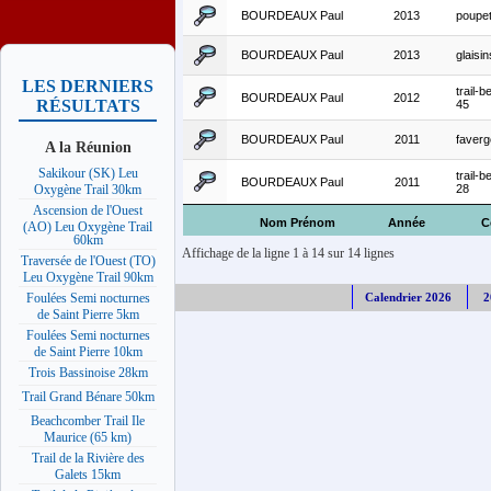
BOURDEAUX Paul
2013
poupe
BOURDEAUX Paul
2013
glaisi
LES DERNIERS
trail-
BOURDEAUX Paul
2012
RÉSULTATS
45
BOURDEAUX Paul
2011
faver
A la Réunion
Sakikour (SK) Leu
trail-
BOURDEAUX Paul
2011
28
Oxygène Trail 30km
Ascension de l'Ouest
Nom Prénom
Année
C
(AO) Leu Oxygène Trail
60km
Affichage de la ligne 1 à 14 sur 14 lignes
Traversée de l'Ouest (TO)
Leu Oxygène Trail 90km
Calendrier 2026
2
Foulées Semi nocturnes
de Saint Pierre 5km
Foulées Semi nocturnes
de Saint Pierre 10km
Trois Bassinoise 28km
Trail Grand Bénare 50km
Beachcomber Trail Ile
Maurice (65 km)
Trail de la Rivière des
Galets 15km