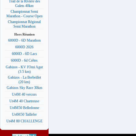
Trail de la Rivière des
Galets 40km
Championnat Semi
Marathon - Course Open
Championnat Régional
Semi Marathon
Hors Réunion
6000D - 6D Marathon
6000D 2026
6000D - 6D Lacs
6000D - 6d Crêtes
Gabizos - KV l'Omi Agut
(3.5 km)
Gabizos - La Berbeillet
(20 km)
Gabizos Sky Race 30km
Ut4M 40 vercors
Ut4M 40 Chartreuse
Ut4M50 Belledonne
Ut4M50 Taillefer
Ut4M 80 CHALLENGE