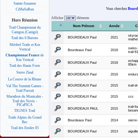
Sainte-Suzanne
Vous cherchez
Bourd
CiMaSaRun
Afficher
éléments
Hors Réunion
Nom Prénom
Année
C
Trail Championnat du
Canigou (Canigó)
skyra
BOURDEAUX Paul
2021
Trail des 6 Burons
mathe
Méribel Trails et Km
swiss
Vertical
Bourdeaux Paul
2018
trail-
Championnat France
de
Km Vertical
echapp
BOURDEAUX Paul
2018
85km
Trail des Hauts Forts
Sierre Zinal
BOURDEAUX Paul
2016
endura
La Course de la Rhune
BOURDEAUX Paul
2015
trail-
Val Tho Summit Games -
Trail Pursuit
Marathon du Montcalm -
BOURDEAUX Paul
2015
ccc
Trail des Novis -
PICaPICA
trail-fo
BOURDEAUX PAUL
2015
besan
TIGNES Trail
Trails Alpins du Grand
Bourdeaux Paul
2014
sierre-
Bec
Trail des Etoiles 05
BOURDEAUX Paul
2013
aiguil