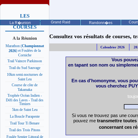
LES
PROCHAINES
Grand Raid
Cours
La R�union
Randonn�es
COURSES
Consultez vos résultats de courses, trai
A la Réunion
Marathon (
Championnat
Calendrier 2026
20
) et Foulées de la
2026
Corniche
Vous pouvez
Trail Vaincre Parkinson
en tapant son nom ou simplemen
Trail du Sud Sauvage
10km semi-nocturnes de
Saint Leu
En cas d'homonyme, vous pouv
Course de côte de
vous cherchez PUY 
Takamaka
Trophée Océan Indien -
touj
Défi des Laves - Trail des
Timizes
5km de Saint Leu
Si vous ne trouvez pas une cours
La Boucle Parapente
pouvez me
transmettre toutes
Trail Tour Ti Benare
concernant ces ré
Trail des Trois Pitons
Foulée Sentier Littoral de