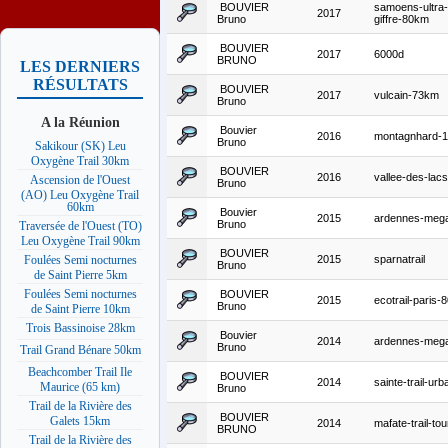
BOUVIER
samoens-ultra-
2017
Bruno
giffre-80km
BOUVIER
2017
6000d
BRUNO
LES DERNIERS
RÉSULTATS
BOUVIER
2017
vulcain-73km
Bruno
A la Réunion
Bouvier
2016
montagnhard-
Bruno
Sakikour (SK) Leu
Oxygène Trail 30km
BOUVIER
2016
vallee-des-lac
Ascension de l'Ouest
Bruno
(AO) Leu Oxygène Trail
60km
Bouvier
2015
ardennes-mega-
Bruno
Traversée de l'Ouest (TO)
Leu Oxygène Trail 90km
BOUVIER
2015
sparnatrail
Foulées Semi nocturnes
Bruno
de Saint Pierre 5km
Foulées Semi nocturnes
BOUVIER
2015
ecotrail-paris
Bruno
de Saint Pierre 10km
Trois Bassinoise 28km
Bouvier
2014
ardennes-mega-
Bruno
Trail Grand Bénare 50km
Beachcomber Trail Ile
BOUVIER
2014
sainte-trail-ur
Maurice (65 km)
Bruno
Trail de la Rivière des
BOUVIER
Galets 15km
2014
mafate-trail-tou
BRUNO
Trail de la Rivière des