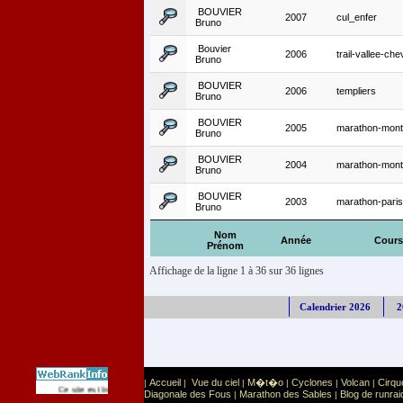
BOUVIER
2007
cul_enfer
Bruno
Bouvier
2006
trail-vallee-ch
Bruno
BOUVIER
2006
templiers
Bruno
BOUVIER
2005
marathon-mont
Bruno
BOUVIER
2004
marathon-mont
Bruno
BOUVIER
2003
marathon-paris
Bruno
Nom
Année
Cours
Prénom
Affichage de la ligne 1 à 36 sur 36 lignes
Calendrier 2026
2
Accueil
Vue du ciel
M�t�o
Cyclones
Volcan
Cirqu
|
|
|
|
|
|
Sport
Sports extr�mes
Ce site est list� dans la cat�gorie
:
Diagonale des Fous
Marathon des Sables
Blog de runrai
|
|