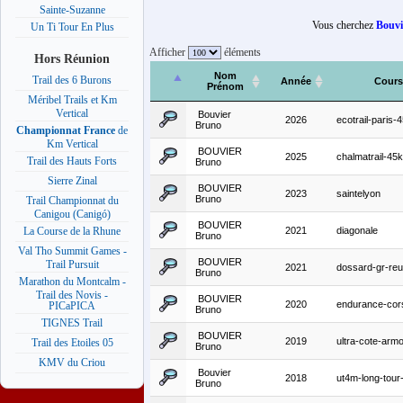
Sainte-Suzanne
Vous cherchez
Bouvi
Un Ti Tour En Plus
Afficher
éléments
Hors Réunion
Nom
Trail des 6 Burons
Année
Cours
Prénom
Méribel Trails et Km
Vertical
Bouvier
2026
ecotrail-paris
Bruno
Championnat France
de
Km Vertical
BOUVIER
2025
chalmatrail-45
Trail des Hauts Forts
Bruno
Sierre Zinal
BOUVIER
2023
saintelyon
Bruno
Trail Championnat du
Canigou (Canigó)
BOUVIER
2021
diagonale
La Course de la Rhune
Bruno
Val Tho Summit Games -
BOUVIER
Trail Pursuit
2021
dossard-gr-reu
Bruno
Marathon du Montcalm -
Trail des Novis -
BOUVIER
2020
endurance-cor
PICaPICA
Bruno
TIGNES Trail
BOUVIER
2019
ultra-cote-arm
Trail des Etoiles 05
Bruno
KMV du Criou
Bouvier
2018
ut4m-long-tou
Bruno