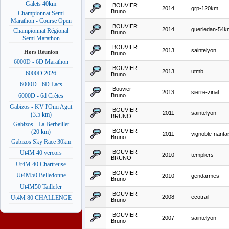
Galets 40km
BOUVIER
2014
grp-120km
Bruno
Championnat Semi
Marathon - Course Open
BOUVIER
2014
guerledan-54k
Championnat Régional
Bruno
Semi Marathon
BOUVIER
2013
saintelyon
Hors Réunion
Bruno
6000D - 6D Marathon
BOUVIER
2013
utmb
6000D 2026
Bruno
6000D - 6D Lacs
Bouvier
2013
sierre-zinal
Bruno
6000D - 6d Crêtes
Gabizos - KV l'Omi Agut
BOUVIER
2011
saintelyon
(3.5 km)
BRUNO
Gabizos - La Berbeillet
BOUVIER
(20 km)
2011
vignoble-nanta
Bruno
Gabizos Sky Race 30km
BOUVIER
Ut4M 40 vercors
2010
templiers
BRUNO
Ut4M 40 Chartreuse
BOUVIER
Ut4M50 Belledonne
2010
gendarmes
Bruno
Ut4M50 Taillefer
BOUVIER
2008
ecotrail
Ut4M 80 CHALLENGE
Bruno
BOUVIER
2007
saintelyon
Bruno