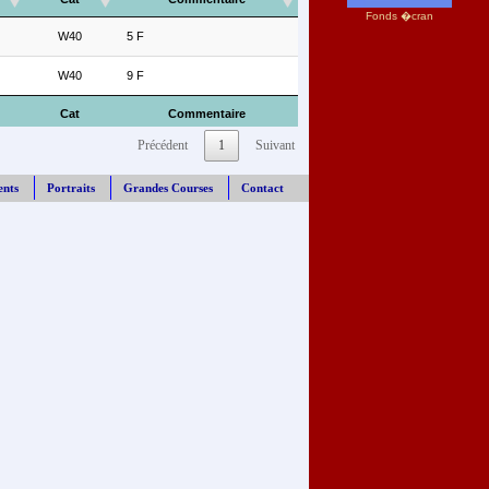
Fonds �cran
W40
5 F
W40
9 F
Cat
Commentaire
Précédent
1
Suivant
ents
Portraits
Grandes Courses
Contact