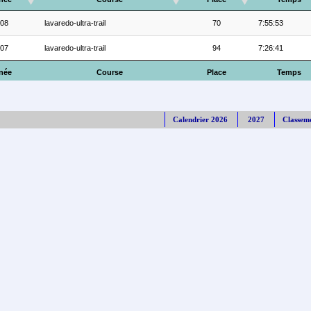
08
lavaredo-ultra-trail
70
7:55:53
07
lavaredo-ultra-trail
94
7:26:41
née
Course
Place
Temps
Calendrier 2026
2027
Classem