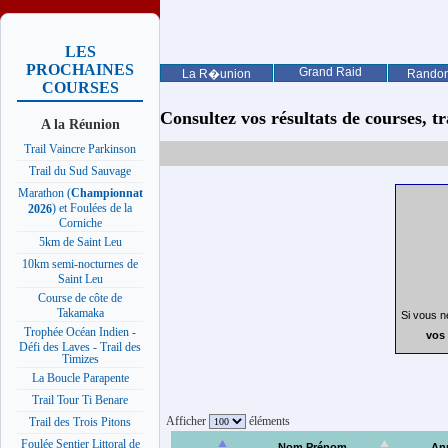
LES
PROCHAINES
Grand Raid
La R�union
Rando
COURSES
Consultez vos résultats de courses, trai
A la Réunion
Trail Vaincre Parkinson
Trail du Sud Sauvage
Marathon (
Championnat
) et Foulées de la
2026
Corniche
5km de Saint Leu
10km semi-nocturnes de
Saint Leu
Course de côte de
Takamaka
Si vous n
Trophée Océan Indien -
vos 
Défi des Laves - Trail des
Timizes
La Boucle Parapente
Trail Tour Ti Benare
Afficher
éléments
Trail des Trois Pitons
Foulée Sentier Littoral de
Nom Prénom
An