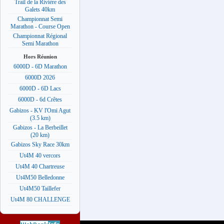
Trail de la Rivière des
Galets 40km
Championnat Semi
Marathon - Course Open
Championnat Régional
Semi Marathon
Hors Réunion
6000D - 6D Marathon
6000D 2026
6000D - 6D Lacs
6000D - 6d Crêtes
Gabizos - KV l'Omi Agut
(3.5 km)
Gabizos - La Berbeillet
(20 km)
Gabizos Sky Race 30km
Ut4M 40 vercors
Ut4M 40 Chartreuse
Ut4M50 Belledonne
Ut4M50 Taillefer
Ut4M 80 CHALLENGE