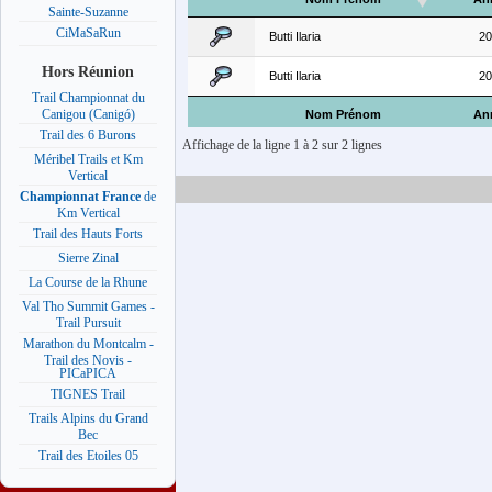
Sainte-Suzanne
CiMaSaRun
Butti Ilaria
20
Hors Réunion
Butti Ilaria
20
Trail Championnat du
Canigou (Canigó)
Nom Prénom
An
Trail des 6 Burons
Affichage de la ligne 1 à 2 sur 2 lignes
Méribel Trails et Km
Vertical
Championnat France
de
Km Vertical
Trail des Hauts Forts
Sierre Zinal
La Course de la Rhune
Val Tho Summit Games -
Trail Pursuit
Marathon du Montcalm -
Trail des Novis -
PICaPICA
TIGNES Trail
Trails Alpins du Grand
Bec
Trail des Etoiles 05