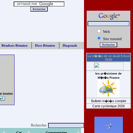
Web
Site runraid
Résultats Réunion
Hors Réunion
Diagonale
La m�t�o de ce
Jeudi 6 Aout
2026
les pr�visions de
M�t�o France
e toutes
Bulletin m�t�o complet
Carte cyclonique 2026
Rechercher
Cat
Commentaire