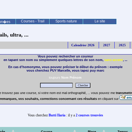
Courses - Trail
Sports nature
Le site
nn�es
ls, ultra, ...
Calendrier 2026
2027
2025
Vous pouvez rechercher un coureur
en tapant son nom ou simplement quelques lettres de son nom,
sans accent
, ...
En cas d'homonyme, vous pouvez préciser le début du prénom : exemple
vous cherchez PUY Marcelle, vous tapez puy marc
toujours
Nom Prénom
e trouvez pas une course, si votre nom est mal orthographié, ... vous pouvez me
transmettr
remarques, vos souhaits, corrections concernant ces résultats
en cliquant sur
Vous cherchez
Butti Ilaria
: il y a
2 courses trouvées
née
Course
Place
Temps