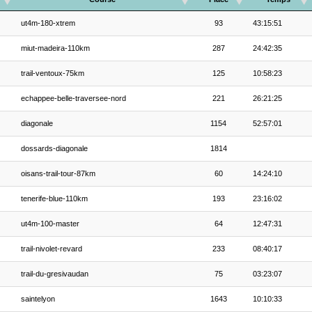
ut4m-180-xtrem
93
43:15:51
miut-madeira-110km
287
24:42:35
trail-ventoux-75km
125
10:58:23
echappee-belle-traversee-nord
221
26:21:25
diagonale
1154
52:57:01
dossards-diagonale
1814
oisans-trail-tour-87km
60
14:24:10
tenerife-blue-110km
193
23:16:02
ut4m-100-master
64
12:47:31
trail-nivolet-revard
233
08:40:17
trail-du-gresivaudan
75
03:23:07
saintelyon
1643
10:10:33