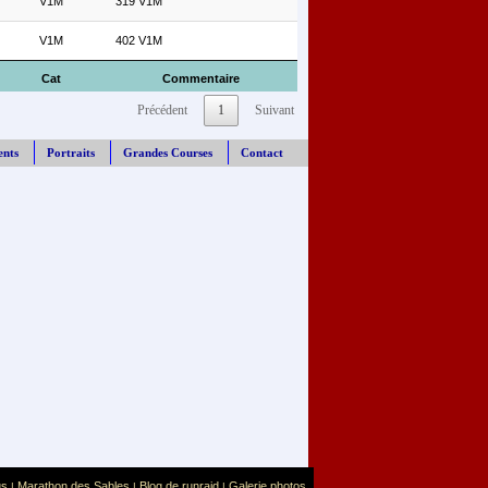
V1M
319 V1M
V1M
402 V1M
Cat
Commentaire
Précédent
1
Suivant
ents
Portraits
Grandes Courses
Contact
us
Marathon des Sables
Blog de runraid
Galerie photos
|
|
|