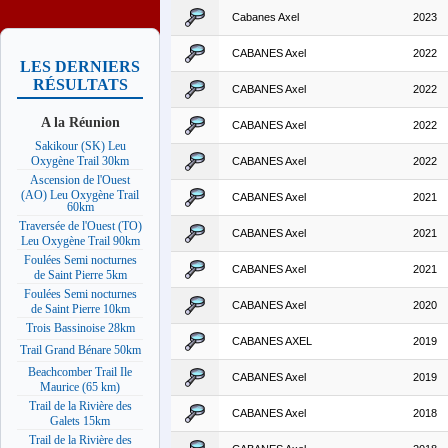
Cabanes Axel
2023
CABANES Axel
2022
LES DERNIERS
RÉSULTATS
CABANES Axel
2022
A la Réunion
CABANES Axel
2022
Sakikour (SK) Leu
Oxygène Trail 30km
CABANES Axel
2022
Ascension de l'Ouest
(AO) Leu Oxygène Trail
CABANES Axel
2021
60km
Traversée de l'Ouest (TO)
CABANES Axel
2021
Leu Oxygène Trail 90km
Foulées Semi nocturnes
CABANES Axel
2021
de Saint Pierre 5km
Foulées Semi nocturnes
CABANES Axel
2020
de Saint Pierre 10km
Trois Bassinoise 28km
CABANES AXEL
2019
Trail Grand Bénare 50km
Beachcomber Trail Ile
CABANES Axel
2019
Maurice (65 km)
Trail de la Rivière des
CABANES Axel
2018
Galets 15km
Trail de la Rivière des