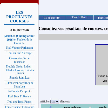
LES
PROCHAINES
Grand Raid
La R�union
Rando
COURSES
Consultez vos résultats de courses, trai
A la Réunion
Marathon (
Championnat
) et Foulées de la
2026
Corniche
Trail Vaincre Parkinson
Trail du Sud Sauvage
Course de côte de
Takamaka
Trophée Océan Indien -
Défi des Laves - Trail des
Timizes
Si vous n
5km de Saint Leu
vos 
10km semi-nocturnes de
Saint Leu
La Boucle Parapente
Trail Tour Ti Benare
Afficher
éléments
Trail des Trois Pitons
Foulée Sentier Littoral de
Nom Prénom
Année