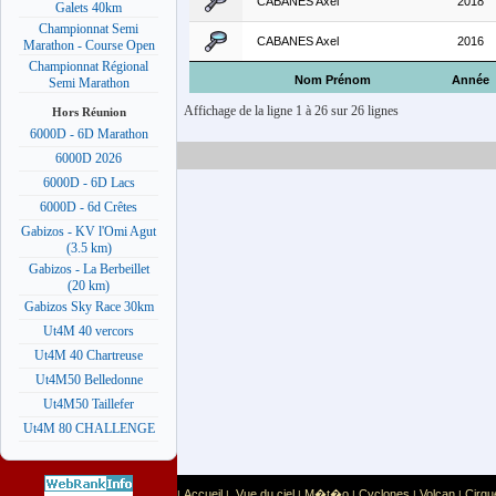
CABANES Axel
2018
Galets 40km
Championnat Semi
CABANES Axel
2016
Marathon - Course Open
Championnat Régional
Nom Prénom
Année
Semi Marathon
Affichage de la ligne 1 à 26 sur 26 lignes
Hors Réunion
6000D - 6D Marathon
6000D 2026
6000D - 6D Lacs
6000D - 6d Crêtes
Gabizos - KV l'Omi Agut
(3.5 km)
Gabizos - La Berbeillet
(20 km)
Gabizos Sky Race 30km
Ut4M 40 vercors
Ut4M 40 Chartreuse
Ut4M50 Belledonne
Ut4M50 Taillefer
Ut4M 80 CHALLENGE
Accueil
Vue du ciel
M�t�o
Cyclones
Volcan
Cirqu
|
|
|
|
|
|