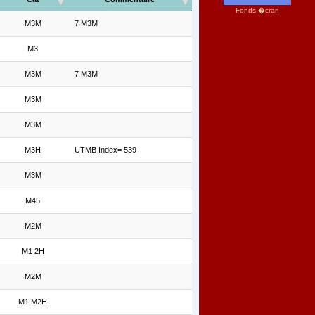
Fonds �cran
M3M
7 M3M
M3
M3M
7 M3M
M3M
M3M
M3H
UTMB Index= 539
M3M
M45
M2M
M1 2H
M2M
M1 M2H