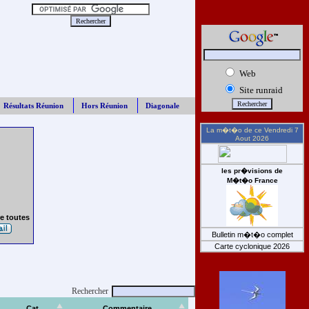
Web
Site runraid
Résultats Réunion
Hors Réunion
Diagonale
La m�t�o de ce
Vendredi 7
Aout 2026
les pr�visions de
M�t�o France
e toutes
Bulletin m�t�o complet
Carte cyclonique 2026
Rechercher
Cat
Commentaire