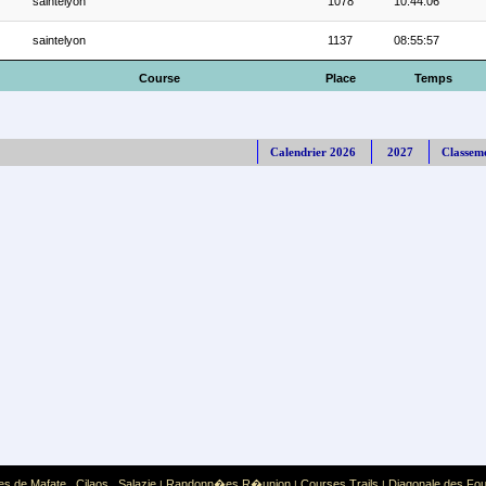
saintelyon
1078
10:44:06
saintelyon
1137
08:55:57
Course
Place
Temps
Calendrier 2026
2027
Classem
es de Mafate
Cilaos
Salazie
Randonn�es R�union
Courses Trails
Diagonale des Fo
,
,
|
|
|