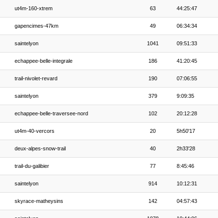
ut4m-160-xtrem
63
44:25:47
gapencimes-47km
49
06:34:34
saintelyon
1041
09:51:33
echappee-belle-integrale
186
41:20:45
trail-nivolet-revard
190
07:06:55
saintelyon
379
9:09:35
echappee-belle-traversee-nord
102
20:12:28
ut4m-40-vercors
20
5h50'17
deux-alpes-snow-trail
40
2h33'28
trail-du-galibier
77
8:45:46
saintelyon
914
10:12:31
skyrace-matheysins
142
04:57:43