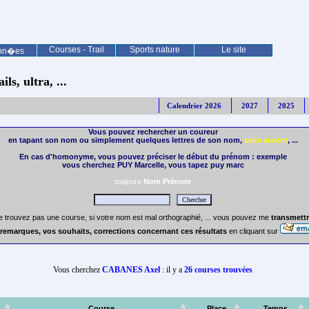
Courses - Trail
Sports nature
Le site
nn�es
ls, ultra, ...
Calendrier 2026
2027
2025
Vous pouvez rechercher un coureur
en tapant son nom ou simplement quelques lettres de son nom,
sans accent
, ...
En cas d'homonyme, vous pouvez préciser le début du prénom : exemple
vous cherchez PUY Marcelle, vous tapez puy marc
toujours
Nom Prénom
e trouvez pas une course, si votre nom est mal orthographié, ... vous pouvez me
transmettr
remarques, vos souhaits, corrections concernant ces résultats
en cliquant sur
Vous cherchez
CABANES Axel
: il y a
26 courses trouvées
Course
Place
Temps