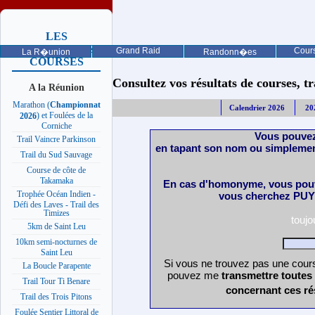
LES
PROCHAINES
Grand Raid
Cours
La R�union
Randonn�es
COURSES
Consultez vos résultats de courses, trai
A la Réunion
Marathon (
Championnat
Calendrier 2026
20
) et Foulées de la
2026
Corniche
Vous pouvez
Trail Vaincre Parkinson
en tapant son nom ou simplemen
Trail du Sud Sauvage
Course de côte de
Takamaka
En cas d'homonyme, vous pouv
Trophée Océan Indien -
vous cherchez PUY 
Défi des Laves - Trail des
Timizes
touj
5km de Saint Leu
10km semi-nocturnes de
Saint Leu
Si vous ne trouvez pas une cours
La Boucle Parapente
pouvez me
transmettre toutes
Trail Tour Ti Benare
concernant ces ré
Trail des Trois Pitons
Foulée Sentier Littoral de