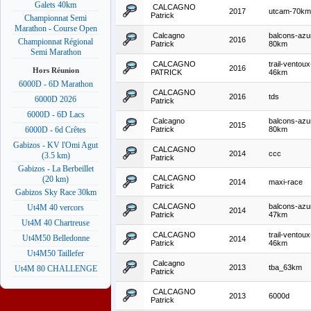
Galets 40km
CALCAGNO
2017
utcam-70km
Patrick
Championnat Semi
Marathon - Course Open
Calcagno
balcons-azu
2016
Championnat Régional
Patrick
80km
Semi Marathon
CALCAGNO
trail-ventoux
2016
Hors Réunion
PATRICK
46km
6000D - 6D Marathon
CALCAGNO
2016
tds
6000D 2026
Patrick
6000D - 6D Lacs
Calcagno
balcons-azu
2015
Patrick
80km
6000D - 6d Crêtes
Gabizos - KV l'Omi Agut
CALCAGNO
2014
ccc
(3.5 km)
Patrick
Gabizos - La Berbeillet
CALCAGNO
(20 km)
2014
maxi-race
Patrick
Gabizos Sky Race 30km
CALCAGNO
balcons-azu
Ut4M 40 vercors
2014
Patrick
47km
Ut4M 40 Chartreuse
CALCAGNO
trail-ventoux
Ut4M50 Belledonne
2014
Patrick
46km
Ut4M50 Taillefer
Calcagno
2013
tba_63km
Ut4M 80 CHALLENGE
Patrick
CALCAGNO
2013
6000d
Patrick