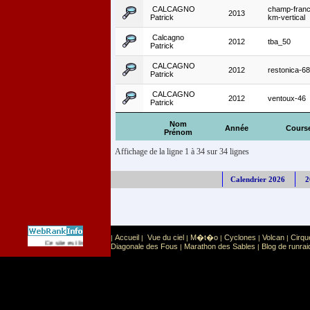
CALCAGNO
champ-franc
2013
Patrick
km-vertical
Calcagno
2012
tba_50
Patrick
CALCAGNO
2012
restonica-6
Patrick
CALCAGNO
2012
ventoux-46
Patrick
Nom
Année
Cours
Prénom
Affichage de la ligne 1 à 34 sur 34 lignes
Calendrier 2026
2
Accueil
Vue du ciel
M�t�o
Cyclones
Volcan
Cirqu
|
|
|
|
|
|
Sport
Sports extr�mes
Ce site est list� dans la cat�gorie
:
Diagonale des Fous
Marathon des Sables
Blog de runrai
|
|