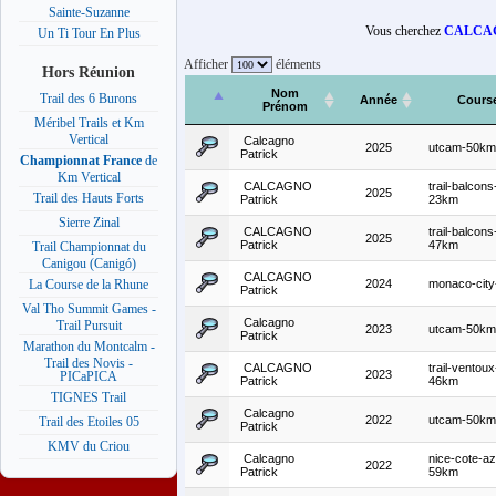
Sainte-Suzanne
Vous cherchez
CALCAG
Un Ti Tour En Plus
Afficher
éléments
Hors Réunion
Nom
Trail des 6 Burons
Année
Cours
Prénom
Méribel Trails et Km
Vertical
Calcagno
2025
utcam-50km
Patrick
Championnat France
de
Km Vertical
CALCAGNO
trail-balcons
2025
Trail des Hauts Forts
Patrick
23km
Sierre Zinal
CALCAGNO
trail-balcons
2025
Patrick
47km
Trail Championnat du
Canigou (Canigó)
CALCAGNO
2024
monaco-city-
La Course de la Rhune
Patrick
Val Tho Summit Games -
Calcagno
Trail Pursuit
2023
utcam-50km
Patrick
Marathon du Montcalm -
Trail des Novis -
CALCAGNO
trail-ventoux
2023
PICaPICA
Patrick
46km
TIGNES Trail
Calcagno
2022
utcam-50km
Trail des Etoiles 05
Patrick
KMV du Criou
Calcagno
nice-cote-az
2022
Patrick
59km