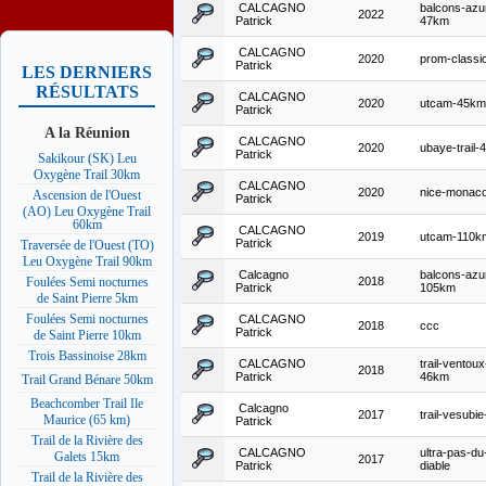
CALCAGNO
balcons-azu
2022
Patrick
47km
CALCAGNO
2020
prom-classi
Patrick
LES DERNIERS
RÉSULTATS
CALCAGNO
2020
utcam-45km
Patrick
A la Réunion
CALCAGNO
2020
ubaye-trail
Patrick
Sakikour (SK) Leu
Oxygène Trail 30km
CALCAGNO
2020
nice-monac
Ascension de l'Ouest
Patrick
(AO) Leu Oxygène Trail
60km
CALCAGNO
2019
utcam-110k
Patrick
Traversée de l'Ouest (TO)
Leu Oxygène Trail 90km
Calcagno
balcons-azu
2018
Foulées Semi nocturnes
Patrick
105km
de Saint Pierre 5km
Foulées Semi nocturnes
CALCAGNO
2018
ccc
Patrick
de Saint Pierre 10km
Trois Bassinoise 28km
CALCAGNO
trail-ventoux
2018
Patrick
46km
Trail Grand Bénare 50km
Beachcomber Trail Ile
Calcagno
2017
trail-vesubi
Maurice (65 km)
Patrick
Trail de la Rivière des
CALCAGNO
ultra-pas-du
Galets 15km
2017
Patrick
diable
Trail de la Rivière des