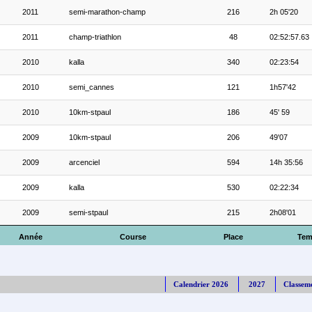
2011
semi-marathon-champ
216
2h 05'20
2011
champ-triathlon
48
02:52:57.63
2010
kalla
340
02:23:54
2010
semi_cannes
121
1h57'42
2010
10km-stpaul
186
45' 59
2009
10km-stpaul
206
49'07
2009
arcenciel
594
14h 35:56
2009
kalla
530
02:22:34
2009
semi-stpaul
215
2h08'01
Année
Course
Place
Tem
Calendrier 2026
2027
Classem