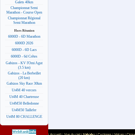
Galets 40km
Championnat Semi
Marathon - Course Open
Championnat Régional
Semi Marathon
Hors Réunion
6000D - 6D Marathon
6000D 2026
6000D - 6D Lacs
6000D - 6d Crêtes
Gabizos - KV l'Omi Agut
(3.5 km)
Gabizos - La Berbeillet
(20 km)
Gabizos Sky Race 30km
Ut4M 40 vercors
Ut4M 40 Chartreuse
Ut4M50 Belledonne
Ut4M50 Taillefer
Ut4M 80 CHALLENGE
Accueil
Vue du ciel
M�t�o
Cyclones
Volcan
Cirqu
|
|
|
|
|
|