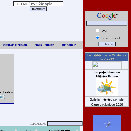
Web
Site runraid
Résultats Réunion
Hors Réunion
Diagonale
La m�t�o de ce
Vendredi 7
Aout 2026
les pr�visions de
M�t�o France
e toutes
Bulletin m�t�o complet
Carte cyclonique 2026
Rechercher
ps
Cat
Commentaire