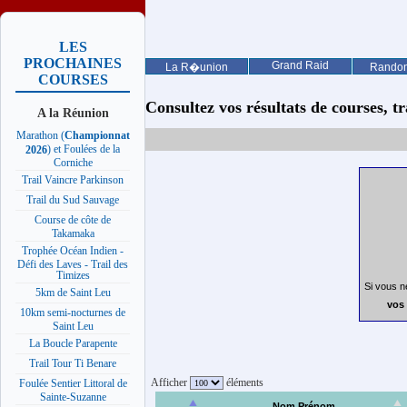
LES
PROCHAINES
Grand Raid
La R�union
Rando
COURSES
Consultez vos résultats de courses, trai
A la Réunion
Marathon (
Championnat
) et Foulées de la
2026
Corniche
Trail Vaincre Parkinson
Trail du Sud Sauvage
Course de côte de
Takamaka
Trophée Océan Indien -
Défi des Laves - Trail des
Timizes
Si vous n
5km de Saint Leu
vos 
10km semi-nocturnes de
Saint Leu
La Boucle Parapente
Trail Tour Ti Benare
Afficher
éléments
Foulée Sentier Littoral de
Sainte-Suzanne
Nom Prénom