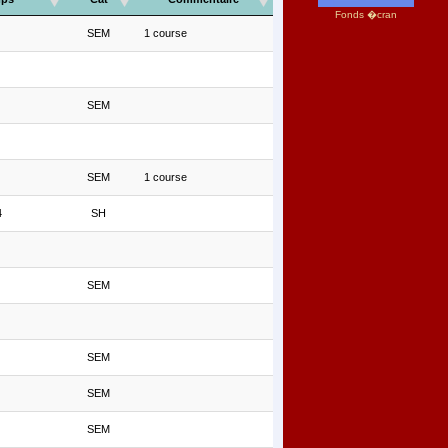
Fonds �cran
SEM
1 course
SEM
SEM
1 course
4
SH
SEM
SEM
SEM
SEM