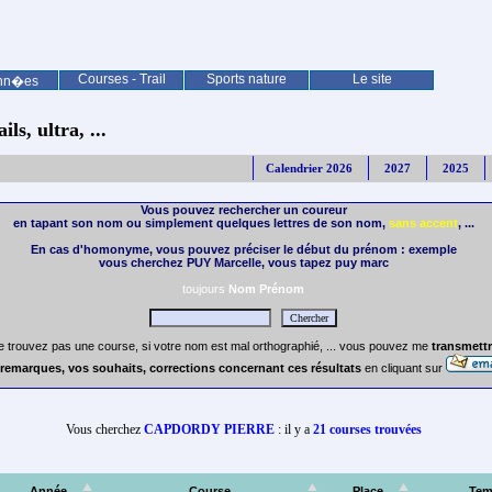
Courses - Trail
Sports nature
Le site
nn�es
ls, ultra, ...
Calendrier 2026
2027
2025
Vous pouvez rechercher un coureur
en tapant son nom ou simplement quelques lettres de son nom,
sans accent
, ...
En cas d'homonyme, vous pouvez préciser le début du prénom : exemple
vous cherchez PUY Marcelle, vous tapez puy marc
toujours
Nom Prénom
e trouvez pas une course, si votre nom est mal orthographié, ... vous pouvez me
transmettr
remarques, vos souhaits, corrections concernant ces résultats
en cliquant sur
Vous cherchez
CAPDORDY PIERRE
: il y a
21 courses trouvées
Année
Course
Place
Tem