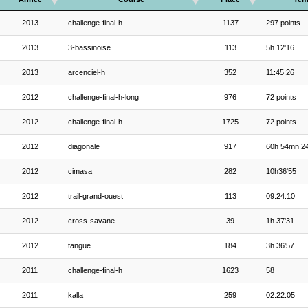
2013
challenge-final-h
1137
297 points
2013
3-bassinoise
113
5h 12'16
2013
arcenciel-h
352
11:45:26
2012
challenge-final-h-long
976
72 points
2012
challenge-final-h
1725
72 points
2012
diagonale
917
60h 54mn 2
2012
cimasa
282
10h36'55
2012
trail-grand-ouest
113
09:24:10
2012
cross-savane
39
1h 37'31
2012
tangue
184
3h 36'57
2011
challenge-final-h
1623
58
2011
kalla
259
02:22:05