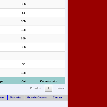
SEM
SE
SEM
SEM
SEM
SEM
SE
SEM
ps
Cat
Commentaire
Précédent
1
Suivant
ents
Portraits
Grandes Courses
Contact