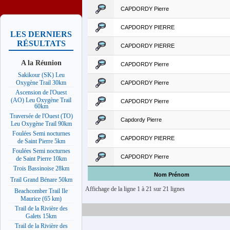
CAPDORDY Pierre
CAPDORDY PIERRE
LES DERNIERS
RÉSULTATS
CAPDORDY PIERRE
A la Réunion
CAPDORDY Pierre
Sakikour (SK) Leu
Oxygène Trail 30km
CAPDORDY Pierre
Ascension de l'Ouest
(AO) Leu Oxygène Trail
CAPDORDY Pierre
60km
Traversée de l'Ouest (TO)
Capdordy Pierre
Leu Oxygène Trail 90km
Foulées Semi nocturnes
CAPDORDY PIERRE
de Saint Pierre 5km
Foulées Semi nocturnes
CAPDORDY Pierre
de Saint Pierre 10km
Trois Bassinoise 28km
Nom Prénom
Trail Grand Bénare 50km
Affichage de la ligne 1 à 21 sur 21 lignes
Beachcomber Trail Ile
Maurice (65 km)
Trail de la Rivière des
Galets 15km
Trail de la Rivière des