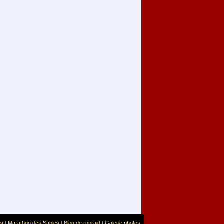
us
Marathon des Sables
Blog de runraid
Galerie photos
|
|
|