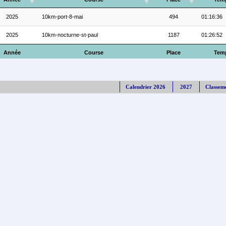
2025
10km-port-8-mai
494
01:16:36
2025
10km-nocturne-st-paul
1187
01:26:52
Année
Course
Place
Tem
Calendrier 2026
2027
Classem