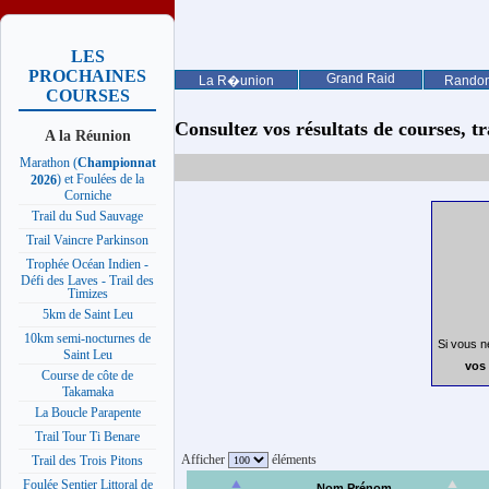
LES
PROCHAINES
Grand Raid
La R�union
Rando
COURSES
Consultez vos résultats de courses, trai
A la Réunion
Marathon (
Championnat
) et Foulées de la
2026
Corniche
Trail du Sud Sauvage
Trail Vaincre Parkinson
Trophée Océan Indien -
Défi des Laves - Trail des
Timizes
5km de Saint Leu
10km semi-nocturnes de
Si vous n
Saint Leu
vos 
Course de côte de
Takamaka
La Boucle Parapente
Trail Tour Ti Benare
Afficher
éléments
Trail des Trois Pitons
Foulée Sentier Littoral de
Nom Prénom