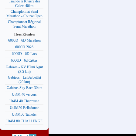
Trail de la Rivière des
Galets 40km
Championnat Semi
Marathon - Course Open
Championnat Régional
Semi Marathon
Hors Réunion
6000D - 6D Marathon
6000D 2026
6000D - 6D Lacs
6000D - 6d Crêtes
Gabizos - KV l'Omi Agut
(3.5 km)
Gabizos - La Berbeillet
(20 km)
Gabizos Sky Race 30km
Ut4M 40 vercors
Ut4M 40 Chartreuse
Ut4M50 Belledonne
Ut4M50 Taillefer
Ut4M 80 CHALLENGE