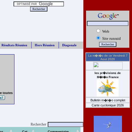
Web
Site runraid
Résultats Réunion
Hors Réunion
Diagonale
La m�t�o de ce
Vendredi 7
Aout 2026
les pr�visions de
M�t�o France
e toutes
Bulletin m�t�o complet
Carte cyclonique 2026
Rechercher
ps
Cat
Commentaire