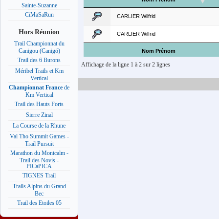
Sainte-Suzanne
CiMaSaRun
CARLIER Wilfrid
Hors Réunion
CARLIER Wilfrid
Trail Championnat du
Canigou (Canigó)
Nom Prénom
Trail des 6 Burons
Affichage de la ligne 1 à 2 sur 2 lignes
Méribel Trails et Km
Vertical
Championnat France
de
Km Vertical
Trail des Hauts Forts
Sierre Zinal
La Course de la Rhune
Val Tho Summit Games -
Trail Pursuit
Marathon du Montcalm -
Trail des Novis -
PICaPICA
TIGNES Trail
Trails Alpins du Grand
Bec
Trail des Etoiles 05