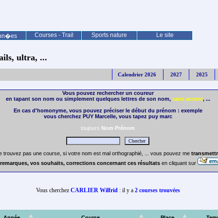
Courses - Trail
Sports nature
Le site
nn�es
ls, ultra, ...
Calendrier 2026
2027
2025
Vous pouvez rechercher un coureur
en tapant son nom ou simplement quelques lettres de son nom,
sans accent
, ...
En cas d'homonyme, vous pouvez préciser le début du prénom : exemple
vous cherchez PUY Marcelle, vous tapez puy marc
toujours
Nom Prénom
e trouvez pas une course, si votre nom est mal orthographié, ... vous pouvez me
transmettr
remarques, vos souhaits, corrections concernant ces résultats
en cliquant sur
Vous cherchez
CARLIER Wilfrid
: il y a
2 courses trouvées
Année
Course
Place
Tem