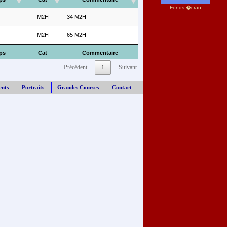
Fonds �cran
M2H
34 M2H
M2H
65 M2H
ps
Cat
Commentaire
Précédent
1
Suivant
ents
Portraits
Grandes Courses
Contact