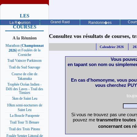
LES
PROCHAINES
Grand Raid
Cours
La R�union
Randonn�es
COURSES
Consultez vos résultats de courses, trai
A la Réunion
Marathon (
Championnat
Calendrier 2026
20
) et Foulées de la
2026
Corniche
Vous pouvez
Trail Vaincre Parkinson
en tapant son nom ou simplemen
Trail du Sud Sauvage
Course de côte de
Takamaka
En cas d'homonyme, vous pouv
Trophée Océan Indien -
vous cherchez PUY 
Défi des Laves - Trail des
Timizes
touj
5km de Saint Leu
10km semi-nocturnes de
Saint Leu
Si vous ne trouvez pas une cours
La Boucle Parapente
pouvez me
transmettre toutes
Trail Tour Ti Benare
concernant ces ré
Trail des Trois Pitons
Foulée Sentier Littoral de