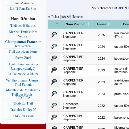
Sainte-Suzanne
Vous cherchez
CARPENTI
Un Ti Tour En Plus
Afficher
éléments
Hors Réunion
Nom Prénom
Année
Cou
Trail des 6 Burons
Méribel Trails et Km
CARPENTIER
trail-balc
2025
Vertical
Stephane
47km
Championnat France
de
CARPENTIER
Km Vertical
2024
utcam-50
Stephane
Trail des Hauts Forts
CARPENTIER
Sierre Zinal
2024
la-pastour
Stephane
Trail Championnat du
Canigou (Canigó)
CARPENTIER
festa-trail-
2023
Stephane
marathon-
La Course de la Rhune
Val Tho Summit Games -
CARPENTIER
trail-hiver
2023
Stephane
30km
Trail Pursuit
Marathon du Montcalm -
CARPENTIER
2023
prom-clas
Trail des Novis -
Stephane
PICaPICA
TIGNES Trail
Carpentier
2022
utcam-50
Stephane
Trail des Etoiles 05
CARPENTIER
KMV du Criou
2022
balcons-a
Stephane
CARPENTIER
hivernal-s