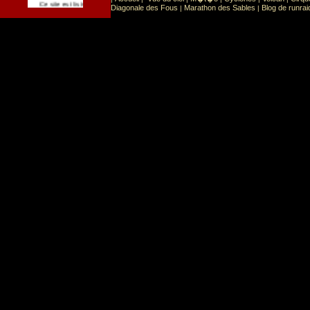
Sport
Sports extr�mes
Ce site est list� dans la cat�gorie
:
Diagonale des Fous
Marathon des Sables
Blog de runrai
|
|