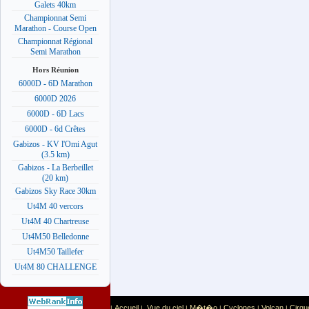
Galets 40km
Championnat Semi
Marathon - Course Open
Championnat Régional
Semi Marathon
Hors Réunion
6000D - 6D Marathon
6000D 2026
6000D - 6D Lacs
6000D - 6d Crêtes
Gabizos - KV l'Omi Agut
(3.5 km)
Gabizos - La Berbeillet
(20 km)
Gabizos Sky Race 30km
Ut4M 40 vercors
Ut4M 40 Chartreuse
Ut4M50 Belledonne
Ut4M50 Taillefer
Ut4M 80 CHALLENGE
Accueil
Vue du ciel
M�t�o
Cyclones
Volcan
Cirqu
|
|
|
|
|
|