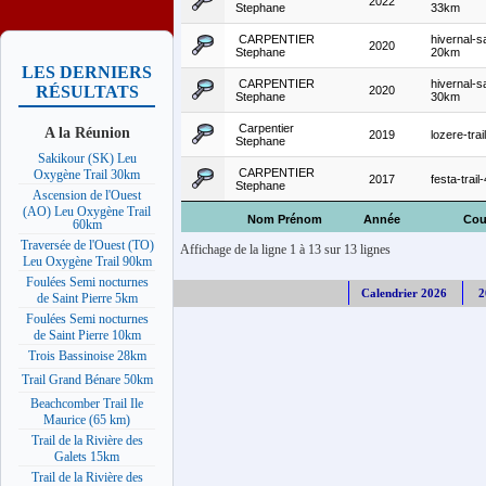
2022
Stephane
33km
CARPENTIER
hivernal-s
2020
Stephane
20km
LES DERNIERS
CARPENTIER
hivernal-s
RÉSULTATS
2020
Stephane
30km
Carpentier
A la Réunion
2019
lozere-tra
Stephane
Sakikour (SK) Leu
CARPENTIER
Oxygène Trail 30km
2017
festa-trai
Stephane
Ascension de l'Ouest
(AO) Leu Oxygène Trail
Nom Prénom
Année
Cou
60km
Traversée de l'Ouest (TO)
Affichage de la ligne 1 à 13 sur 13 lignes
Leu Oxygène Trail 90km
Foulées Semi nocturnes
Calendrier 2026
2
de Saint Pierre 5km
Foulées Semi nocturnes
de Saint Pierre 10km
Trois Bassinoise 28km
Trail Grand Bénare 50km
Beachcomber Trail Ile
Maurice (65 km)
Trail de la Rivière des
Galets 15km
Trail de la Rivière des