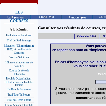
LES
PROCHAINES
Grand Raid
Cours
La R�union
Randonn�es
COURSES
Consultez vos résultats de courses, trai
A la Réunion
Trail Vaincre Parkinson
Calendrier 2026
20
Trail du Sud Sauvage
Vous pouvez
Marathon (
Championnat
) et Foulées de la
en tapant son nom ou simplemen
2026
Corniche
5km de Saint Leu
En cas d'homonyme, vous pouv
10km semi-nocturnes de
vous cherchez PUY 
Saint Leu
Course de côte de
touj
Takamaka
Trophée Océan Indien -
Défi des Laves - Trail des
Timizes
Si vous ne trouvez pas une cours
La Boucle Parapente
pouvez me
transmettre toutes
Trail Tour Ti Benare
concernant ces ré
Trail des Trois Pitons
Foulée Sentier Littoral de