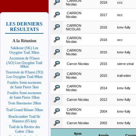
CARRON
2018
ccc
Nicolas
CARRON
2017
occ
Nicolas
LES DERNIERS
CARRON
2016
kmv-fully
RÉSULTATS
NICOLAS
CARRON
2016
occ
A la Réunion
Nicolas
Sakikour (SK) Leu
CARRON
2015
kmv-fully
Oxygène Trail 30km
Nicolas
Ascension de l'Ouest
(AO) Leu Oxygène Trail
Carron Nicolas
2015
sierre-zinal
60km
Traversée de l'Ouest (TO)
CARRON
2015
trail-eden
Leu Oxygène Trail 90km
Nicolas
Foulées Semi nocturnes
CARRON
de Saint Pierre 5km
2014
kmv-fully
Nicolas
Foulées Semi nocturnes
de Saint Pierre 10km
Carron Nicolas
2012
kmv-fully
Trois Bassinoise 28km
CARRON
Trail Grand Bénare 50km
2004
kmv-fully
Nicolas
Beachcomber Trail Ile
Maurice (65 km)
Carron Nicolas
2002
kmv-fully
Trail de la Rivière des
Galets 15km
Nom
Année
Cours