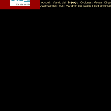
Accueil
Vue du ciel
M�t�o
Cyclones
Volcan
Cirqu
|
|
|
|
|
|
Sport
Sports extr�mes
Ce site est list� dans la cat�gorie
:
Diagonale des Fous
Marathon des Sables
Blog de runrai
|
|