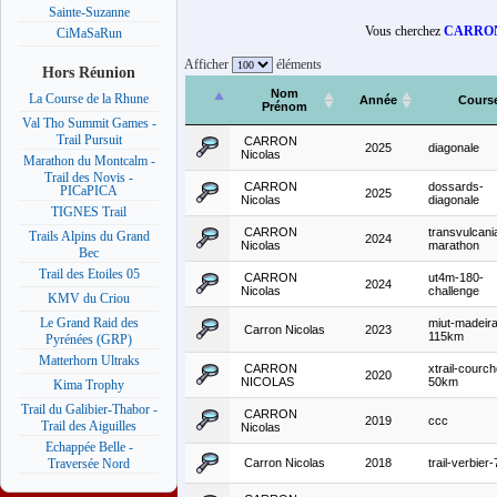
Sainte-Suzanne
Vous cherchez
CARRON
CiMaSaRun
Afficher
éléments
Hors Réunion
Nom
La Course de la Rhune
Année
Cours
Prénom
Val Tho Summit Games -
Trail Pursuit
CARRON
2025
diagonale
Nicolas
Marathon du Montcalm -
Trail des Novis -
CARRON
dossards-
PICaPICA
2025
Nicolas
diagonale
TIGNES Trail
CARRON
transvulcani
Trails Alpins du Grand
2024
Nicolas
marathon
Bec
Trail des Etoiles 05
CARRON
ut4m-180-
2024
Nicolas
challenge
KMV du Criou
Le Grand Raid des
miut-madeira
Carron Nicolas
2023
115km
Pyrénées (GRP)
Matterhorn Ultraks
CARRON
xtrail-courch
2020
NICOLAS
50km
Kima Trophy
Trail du Galibier-Thabor -
CARRON
2019
ccc
Trail des Aiguilles
Nicolas
Echappée Belle -
Carron Nicolas
2018
trail-verbie
Traversée Nord