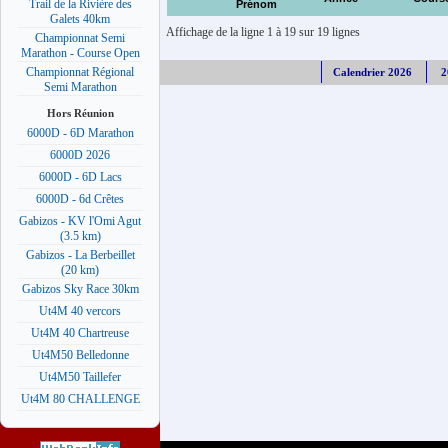
Trail de la Rivière des
Prénom
Galets 40km
Affichage de la ligne 1 à 19 sur 19 lignes
Championnat Semi
Marathon - Course Open
Championnat Régional
Calendrier 2026
2
Semi Marathon
Hors Réunion
6000D - 6D Marathon
6000D 2026
6000D - 6D Lacs
6000D - 6d Crêtes
Gabizos - KV l'Omi Agut
(3.5 km)
Gabizos - La Berbeillet
(20 km)
Gabizos Sky Race 30km
Ut4M 40 vercors
Ut4M 40 Chartreuse
Ut4M50 Belledonne
Ut4M50 Taillefer
Ut4M 80 CHALLENGE