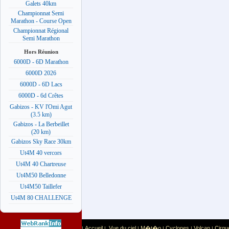
Galets 40km
Championnat Semi
Marathon - Course Open
Championnat Régional
Semi Marathon
Hors Réunion
6000D - 6D Marathon
6000D 2026
6000D - 6D Lacs
6000D - 6d Crêtes
Gabizos - KV l'Omi Agut
(3.5 km)
Gabizos - La Berbeillet
(20 km)
Gabizos Sky Race 30km
Ut4M 40 vercors
Ut4M 40 Chartreuse
Ut4M50 Belledonne
Ut4M50 Taillefer
Ut4M 80 CHALLENGE
Accueil
Vue du ciel
M�t�o
Cyclones
Volcan
Cirqu
|
|
|
|
|
|