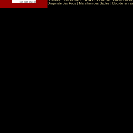
Sport
Sports extr�mes
Ce site est list� dans la cat�gorie
:
Diagonale des Fous
Marathon des Sables
Blog de runrai
|
|