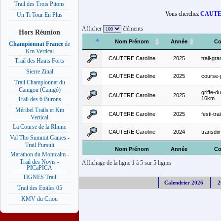
Trail des Trois Pitons
Vous cherchez
CAUTER
Un Ti Tour En Plus
Afficher
éléments
Hors Réunion
Nom Prénom
Année
Co
Championnat France
de
Km Vertical
CAUTERE Caroline
2025
trail-gr
Trail des Hauts Forts
Sierre Zinal
CAUTERE Caroline
2025
course
Trail Championnat du
Canigou (Canigó)
griffe-d
CAUTERE Caroline
2025
16km
Trail des 6 Burons
Méribel Trails et Km
CAUTERE Caroline
2025
festi-trai
Vertical
La Course de la Rhune
CAUTERE Caroline
2024
transdim
Val Tho Summit Games -
Trail Pursuit
Nom Prénom
Année
Co
Marathon du Montcalm -
Trail des Novis -
Affichage de la ligne 1 à 5 sur 5 lignes
PICaPICA
TIGNES Trail
Calendrier 2026
2
Trail des Etoiles 05
KMV du Criou