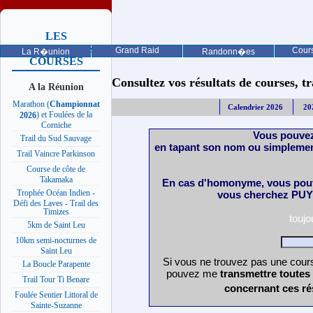
LES
PROCHAINES
Grand Raid
Cours
La R�union
Randonn�es
COURSES
Consultez vos résultats de courses, trai
A la Réunion
Marathon (
Championnat
Calendrier 2026
20
) et Foulées de la
2026
Corniche
Vous pouvez
Trail du Sud Sauvage
en tapant son nom ou simplemen
Trail Vaincre Parkinson
Course de côte de
Takamaka
En cas d'homonyme, vous pouv
Trophée Océan Indien -
vous cherchez PUY 
Défi des Laves - Trail des
Timizes
touj
5km de Saint Leu
10km semi-nocturnes de
Saint Leu
Si vous ne trouvez pas une cours
La Boucle Parapente
pouvez me
transmettre toutes
Trail Tour Ti Benare
concernant ces ré
Foulée Sentier Littoral de
Sainte-Suzanne