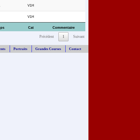
1
V1H
V1H
ps
Cat
Commentaire
Précédent
1
Suivant
ents
Portraits
Grandes Courses
Contact