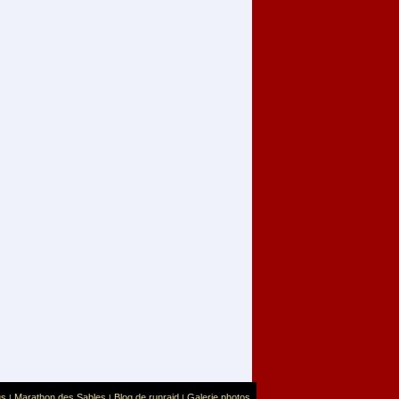
us
Marathon des Sables
Blog de runraid
Galerie photos
|
|
|