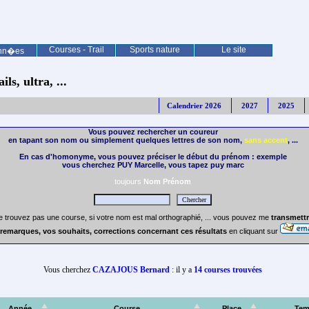
Courses - Trail
Sports nature
Le site
nn�es
ls, ultra, ...
Calendrier 2026
2027
2025
Vous pouvez rechercher un coureur
en tapant son nom ou simplement quelques lettres de son nom,
sans accent
, ...
En cas d'homonyme, vous pouvez préciser le début du prénom : exemple
vous cherchez PUY Marcelle, vous tapez puy marc
toujours
Nom Prénom
e trouvez pas une course, si votre nom est mal orthographié, ... vous pouvez me
transmettr
remarques, vos souhaits, corrections concernant ces résultats
en cliquant sur
Vous cherchez
CAZAJOUS Bernard
: il y a
14 courses trouvées
Année
Course
Place
Tem