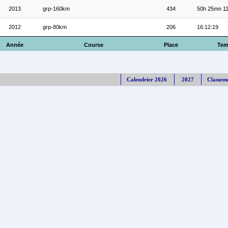
2013
grp-160km
434
50h 25mn 1
2012
grp-80km
206
16:12:19
Année
Course
Place
Tem
Calendrier 2026
2027
Classem