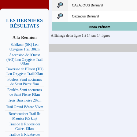
CAZAJOUS Bernard
Cazajous Bernard
LES DERNIERS
RÉSULTATS
Nom Prénom
Affichage de la ligne 1 à 14 sur 14 lignes
A la Réunion
Sakikour (SK) Leu
Oxygène Trail 30km
Ascension de l'Ouest
(AO) Leu Oxygène Trail
60km
Traversée de l'Ouest (TO)
Leu Oxygène Trail 90km
Foulées Semi nocturnes
de Saint Pierre 5km
Foulées Semi nocturnes
de Saint Pierre 10km
Trois Bassinoise 28km
Trail Grand Bénare 50km
Beachcomber Trail Ile
Maurice (65 km)
Trail de la Rivière des
Galets 15km
Trail de la Rivière des