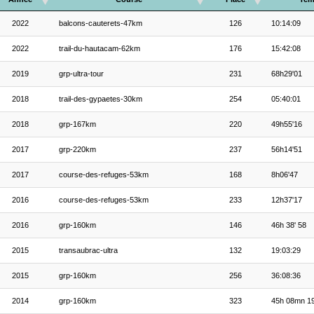
2022
balcons-cauterets-47km
126
10:14:09
2022
trail-du-hautacam-62km
176
15:42:08
2019
grp-ultra-tour
231
68h29'01
2018
trail-des-gypaetes-30km
254
05:40:01
2018
grp-167km
220
49h55'16
2017
grp-220km
237
56h14'51
2017
course-des-refuges-53km
168
8h06'47
2016
course-des-refuges-53km
233
12h37'17
2016
grp-160km
146
46h 38' 58
2015
transaubrac-ultra
132
19:03:29
2015
grp-160km
256
36:08:36
2014
grp-160km
323
45h 08mn 1