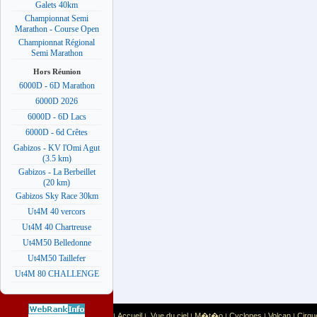
Galets 40km
Championnat Semi
Marathon - Course Open
Championnat Régional
Semi Marathon
Hors Réunion
6000D - 6D Marathon
6000D 2026
6000D - 6D Lacs
6000D - 6d Crêtes
Gabizos - KV l'Omi Agut
(3.5 km)
Gabizos - La Berbeillet
(20 km)
Gabizos Sky Race 30km
Ut4M 40 vercors
Ut4M 40 Chartreuse
Ut4M50 Belledonne
Ut4M50 Taillefer
Ut4M 80 CHALLENGE
Accueil
Vue du ciel
M�t�o
Cyclones
Volcan
Cirqu
|
|
|
|
|
|