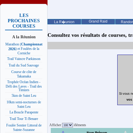
LES
PROCHAINES
Grand Raid
La R�union
Rando
COURSES
Consultez vos résultats de courses, trai
A la Réunion
Marathon (
Championnat
) et Foulées de la
2026
Corniche
Trail Vaincre Parkinson
Trail du Sud Sauvage
Course de côte de
Takamaka
Trophée Océan Indien -
Défi des Laves - Trail des
Timizes
Si vous n
5km de Saint Leu
vos 
10km semi-nocturnes de
Saint Leu
La Boucle Parapente
Trail Tour Ti Benare
Afficher
éléments
Foulée Sentier Littoral de
Sainte-Suzanne
Nom Prénom