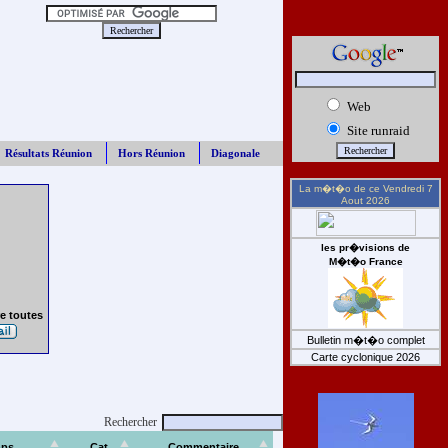
Web
Site runraid
Résultats Réunion
Hors Réunion
Diagonale
La m�t�o de ce
Vendredi 7
Aout 2026
les pr�visions de
M�t�o France
e toutes
Bulletin m�t�o complet
Carte cyclonique 2026
Rechercher
ps
Cat
Commentaire