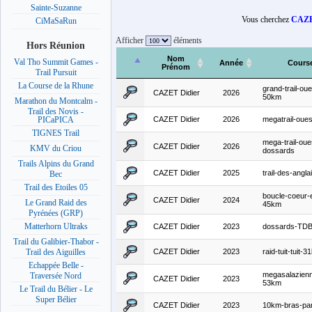
Sainte-Suzanne
Vous cherchez
CAZE
CiMaSaRun
Afficher
éléments
Hors Réunion
Nom
Val Tho Summit Games -
Année
Cours
Prénom
Trail Pursuit
La Course de la Rhune
grand-trail-oue
CAZET Didier
2026
50km
Marathon du Montcalm -
Trail des Novis -
CAZET Didier
2026
megatrail-oues
PICaPICA
TIGNES Trail
mega-trail-oue
CAZET Didier
2026
KMV du Criou
dossards
Trails Alpins du Grand
CAZET Didier
2025
trail-des-angla
Bec
Trail des Etoiles 05
boucle-coeur-
CAZET Didier
2024
Le Grand Raid des
45km
Pyrénées (GRP)
Matterhorn Ultraks
CAZET Didier
2023
dossards-TD
Trail du Galibier-Thabor -
CAZET Didier
2023
raid-tuit-tuit-
Trail des Aiguilles
Echappée Belle -
megasalazien
Traversée Nord
CAZET Didier
2023
53km
Le Trail du Bélier - Le
Super Bélier
CAZET Didier
2023
10km-bras-pa