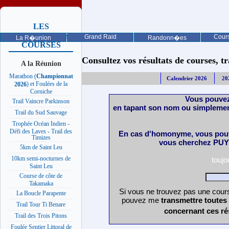
LES
PROCHAINES
Grand Raid
Cours
La R�union
Randonn�es
COURSES
Consultez vos résultats de courses, trai
A la Réunion
Marathon (
Championnat
Calendrier 2026
20
) et Foulées de la
2026
Corniche
Vous pouvez
Trail Vaincre Parkinson
en tapant son nom ou simplemen
Trail du Sud Sauvage
Trophée Océan Indien -
Défi des Laves - Trail des
En cas d'homonyme, vous pouv
Timizes
vous cherchez PUY 
5km de Saint Leu
10km semi-nocturnes de
touj
Saint Leu
Course de côte de
Takamaka
Si vous ne trouvez pas une cours
La Boucle Parapente
pouvez me
transmettre toutes
Trail Tour Ti Benare
concernant ces ré
Trail des Trois Pitons
Foulée Sentier Littoral de