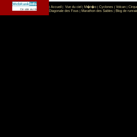
Accueil
Vue du ciel
M�t�o
Cyclones
Volcan
Cirqu
|
|
|
|
|
|
Sport
Sports extr�mes
Ce site est list� dans la cat�gorie
:
Diagonale des Fous
Marathon des Sables
Blog de runrai
|
|