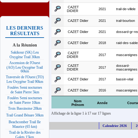
CAZET
2021
trail-de-villele
DIDIER
CAZET Didier
2021
trail-bourbon
LES DERNIERS
CAZET Didier
2021
dossard-gr-re
RÉSULTATS
CAZET Didier
2018
raid-des-sabl
A la Réunion
Sakikour (SK) Leu
CAZET
2017
mascareignes
DIDIER
Oxygène Trail 30km
Ascension de l'Ouest
CAZET
dossard-
(AO) Leu Oxygène Trail
2017
DIDIER
mascareignes
60km
Traversée de l'Ouest (TO)
CAZET Didier
2017
bassin-vital
Leu Oxygène Trail 90km
Foulées Semi nocturnes
CAZET Didier
2016
mascareignes
de Saint Pierre 5km
Foulées Semi nocturnes
Nom
de Saint Pierre 10km
Année
Cours
Prénom
Trois Bassinoise 28km
Affichage de la ligne 1 à 17 sur 17 lignes
Trail Grand Bénare 50km
Beachcomber Trail Ile
Calendrier 2026
2
Maurice (65 km)
Trail de la Rivière des
Galets 15km