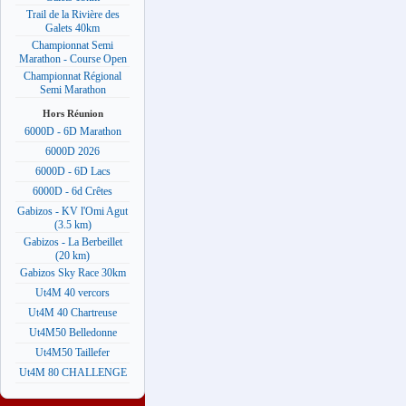
Trail de la Rivière des
Galets 40km
Championnat Semi
Marathon - Course Open
Championnat Régional
Semi Marathon
Hors Réunion
6000D - 6D Marathon
6000D 2026
6000D - 6D Lacs
6000D - 6d Crêtes
Gabizos - KV l'Omi Agut
(3.5 km)
Gabizos - La Berbeillet
(20 km)
Gabizos Sky Race 30km
Ut4M 40 vercors
Ut4M 40 Chartreuse
Ut4M50 Belledonne
Ut4M50 Taillefer
Ut4M 80 CHALLENGE