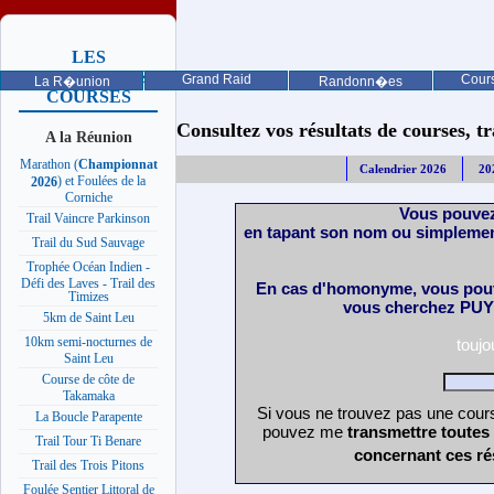
LES
PROCHAINES
Grand Raid
Cours
La R�union
Randonn�es
COURSES
Consultez vos résultats de courses, trai
A la Réunion
Marathon (
Championnat
Calendrier 2026
20
) et Foulées de la
2026
Corniche
Vous pouvez
Trail Vaincre Parkinson
en tapant son nom ou simplemen
Trail du Sud Sauvage
Trophée Océan Indien -
Défi des Laves - Trail des
En cas d'homonyme, vous pouv
Timizes
vous cherchez PUY 
5km de Saint Leu
10km semi-nocturnes de
touj
Saint Leu
Course de côte de
Takamaka
Si vous ne trouvez pas une cours
La Boucle Parapente
pouvez me
transmettre toutes
Trail Tour Ti Benare
concernant ces ré
Trail des Trois Pitons
Foulée Sentier Littoral de