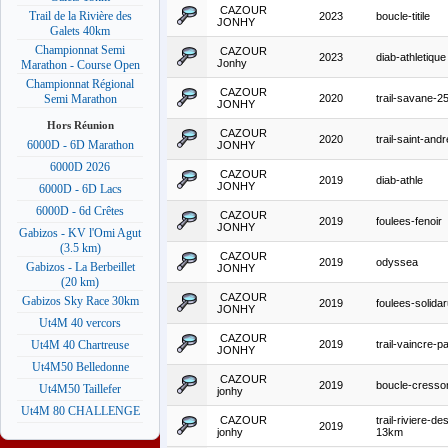
CAZOUR
Trail de la Rivière des
2023
boucle-titile
JONHY
Galets 40km
Championnat Semi
CAZOUR
2023
diab-athletique
Jonhy
Marathon - Course Open
Championnat Régional
CAZOUR
2020
trail-savane-
Semi Marathon
JONHY
Hors Réunion
CAZOUR
2020
trail-saint-andr
6000D - 6D Marathon
JONHY
6000D 2026
CAZOUR
2019
diab-athle
JONHY
6000D - 6D Lacs
6000D - 6d Crêtes
CAZOUR
2019
foulees-fenoir
JONHY
Gabizos - KV l'Omi Agut
(3.5 km)
CAZOUR
2019
odyssea
Gabizos - La Berbeillet
JONHY
(20 km)
CAZOUR
Gabizos Sky Race 30km
2019
foulees-solida
JONHY
Ut4M 40 vercors
CAZOUR
2019
trail-vaincre-p
Ut4M 40 Chartreuse
JONHY
Ut4M50 Belledonne
CAZOUR
2019
boucle-cresso
Ut4M50 Taillefer
jonhy
Ut4M 80 CHALLENGE
CAZOUR
trail-riviere-de
2019
jonhy
13km