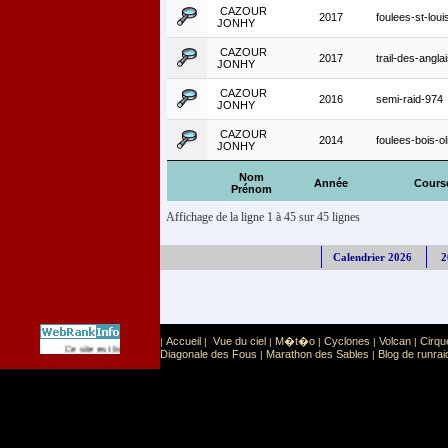
CAZOUR
2017
foulees-st-loui
JONHY
CAZOUR
2017
trail-des-angla
JONHY
CAZOUR
2016
semi-raid-974
JONHY
CAZOUR
2014
foulees-bois-ol
JONHY
Nom
Année
Cours
Prénom
Affichage de la ligne 1 à 45 sur 45 lignes
Calendrier 2026
2
Accueil
Vue du ciel
M�t�o
Cyclones
Volcan
Cirqu
|
|
|
|
|
|
Sport
Sports extr�mes
Ce site est list� dans la cat�gorie
:
Diagonale des Fous
Marathon des Sables
Blog de runrai
|
|