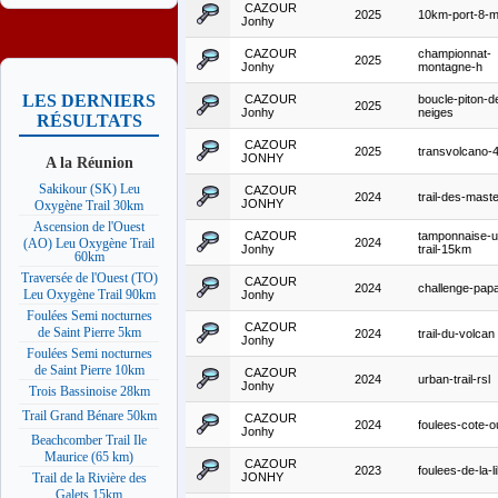
CAZOUR
2025
10km-port-8-m
Jonhy
CAZOUR
championnat-
2025
Jonhy
montagne-h
LES DERNIERS
CAZOUR
boucle-piton-d
2025
Jonhy
neiges
RÉSULTATS
CAZOUR
2025
transvolcano-
JONHY
A la Réunion
Sakikour (SK) Leu
CAZOUR
2024
trail-des-mast
JONHY
Oxygène Trail 30km
Ascension de l'Ouest
CAZOUR
tamponnaise-u
2024
(AO) Leu Oxygène Trail
Jonhy
trail-15km
60km
Traversée de l'Ouest (TO)
CAZOUR
2024
challenge-pap
Leu Oxygène Trail 90km
Jonhy
Foulées Semi nocturnes
CAZOUR
de Saint Pierre 5km
2024
trail-du-volcan
Jonhy
Foulées Semi nocturnes
de Saint Pierre 10km
CAZOUR
2024
urban-trail-rsl
Jonhy
Trois Bassinoise 28km
Trail Grand Bénare 50km
CAZOUR
2024
foulees-cote-o
Jonhy
Beachcomber Trail Ile
Maurice (65 km)
CAZOUR
2023
foulees-de-la-l
JONHY
Trail de la Rivière des
Galets 15km