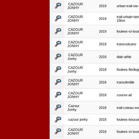
CAZOUR
2019
urban-trail-ste-
JONHY
CAZOUR
trail-urbain-ta
2019
JONHY
15km
CAZOUR
2019
foulees-st-loui
JONHY
CAZOUR
2019
transvolcano
JONHY
CAZOUR
2018
diab-athle
Jonhy
CAZOUR
2018
foulees-florile
Jonhy
CAZOUR
2018
transdimitile
JONHY
CAZOUR
2018
course-ail
JONHY
Cazour
2018
trail-coteau-se
Jonhy
cazour jonhy
2018
foulees-bouca
CAZOUR
2018
foulees-st-loui
JONHY