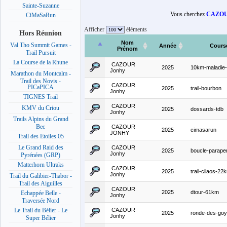
Sainte-Suzanne
Vous cherchez
CAZOU
CiMaSaRun
Afficher
éléments
Hors Réunion
Nom
Val Tho Summit Games -
Année
Cours
Prénom
Trail Pursuit
La Course de la Rhune
CAZOUR
2025
10km-maladie-
Jonhy
Marathon du Montcalm -
Trail des Novis -
CAZOUR
PICaPICA
2025
trail-bourbon
Jonhy
TIGNES Trail
CAZOUR
KMV du Criou
2025
dossards-tdb
Jonhy
Trails Alpins du Grand
Bec
CAZOUR
2025
cimasarun
JONHY
Trail des Etoiles 05
Le Grand Raid des
CAZOUR
2025
boucle-parape
Jonhy
Pyrénées (GRP)
Matterhorn Ultraks
CAZOUR
2025
trail-cilaos-22
Jonhy
Trail du Galibier-Thabor -
Trail des Aiguilles
CAZOUR
2025
dtour-61km
Echappée Belle -
Jonhy
Traversée Nord
CAZOUR
Le Trail du Bélier - Le
2025
ronde-des-goy
Jonhy
Super Bélier