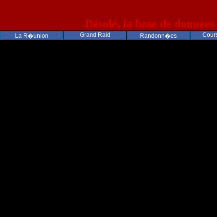
Désolé, la base de données
Grand Raid
Cours
La R�union
Randonn�es