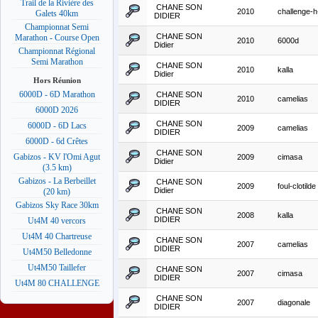
Trail de la Rivière des
CHANE SON
2010
challenge-h-
Galets 40km
DIDIER
Championnat Semi
CHANE SON
Marathon - Course Open
2010
6000d
Didier
Championnat Régional
Semi Marathon
CHANE SON
2010
kalla
Didier
Hors Réunion
6000D - 6D Marathon
CHANE SON
2010
camelias
DIDIER
6000D 2026
CHANE SON
6000D - 6D Lacs
2009
camelias
DIDIER
6000D - 6d Crêtes
CHANE SON
Gabizos - KV l'Omi Agut
2009
cimasa
Didier
(3.5 km)
Gabizos - La Berbeillet
CHANE SON
2009
foul-clotilde
Didier
(20 km)
Gabizos Sky Race 30km
CHANE SON
2008
kalla
DIDIER
Ut4M 40 vercors
Ut4M 40 Chartreuse
CHANE SON
2007
camelias
DIDIER
Ut4M50 Belledonne
Ut4M50 Taillefer
CHANE SON
2007
cimasa
DIDIER
Ut4M 80 CHALLENGE
CHANE SON
2007
diagonale
DIDIER