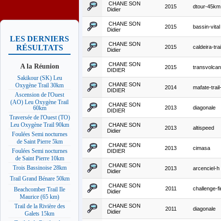
CHANE SON
2015
dtour-45km
Didier
CHANE SON
2015
bassin-vital
Didier
LES DERNIERS
CHANE SON
RÉSULTATS
2015
caldeira-trai
Didier
CHANE SON
A la Réunion
2015
transvolca
DIDIER
Sakikour (SK) Leu
CHANE SON
Oxygène Trail 30km
2014
mafate-trail
DIDIER
Ascension de l'Ouest
(AO) Leu Oxygène Trail
CHANE SON
2013
diagonale
60km
DIDIER
Traversée de l'Ouest (TO)
Leu Oxygène Trail 90km
CHANE SON
2013
altispeed
Didier
Foulées Semi nocturnes
de Saint Pierre 5km
CHANE SON
2013
cimasa
Foulées Semi nocturnes
DIDIER
de Saint Pierre 10km
CHANE SON
Trois Bassinoise 28km
2013
arcenciel-h
Didier
Trail Grand Bénare 50km
CHANE SON
2011
challenge-fi
Beachcomber Trail Ile
Didier
Maurice (65 km)
CHANE SON
Trail de la Rivière des
2011
diagonale
Didier
Galets 15km