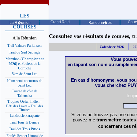
LES
PROCHAINES
Grand Raid
Cours
La R�union
Randonn�es
COURSES
Consultez vos résultats de courses, trai
A la Réunion
Trail Vaincre Parkinson
Calendrier 2026
20
Trail du Sud Sauvage
Vous pouvez
Marathon (
Championnat
) et Foulées de la
en tapant son nom ou simplemen
2026
Corniche
5km de Saint Leu
En cas d'homonyme, vous pouv
10km semi-nocturnes de
vous cherchez PUY 
Saint Leu
Course de côte de
touj
Takamaka
Trophée Océan Indien -
Défi des Laves - Trail des
Timizes
Si vous ne trouvez pas une cours
La Boucle Parapente
pouvez me
transmettre toutes
Trail Tour Ti Benare
concernant ces ré
Trail des Trois Pitons
Foulée Sentier Littoral de