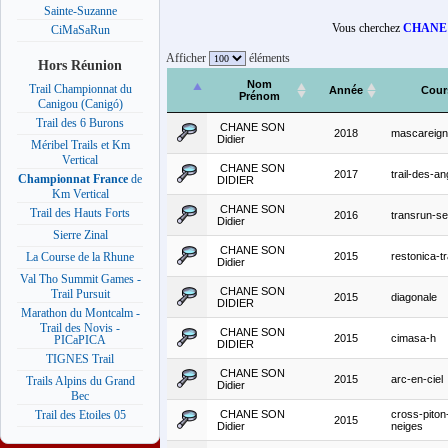
Sainte-Suzanne
Vous cherchez
CHANE 
CiMaSaRun
Afficher
éléments
Hors Réunion
Nom
Trail Championnat du
Année
Cour
Prénom
Canigou (Canigó)
Trail des 6 Burons
CHANE SON
2018
mascareig
Didier
Méribel Trails et Km
Vertical
CHANE SON
2017
trail-des-an
Championnat France
de
DIDIER
Km Vertical
CHANE SON
Trail des Hauts Forts
2016
transrun-s
Didier
Sierre Zinal
CHANE SON
2015
restonica-tr
La Course de la Rhune
Didier
Val Tho Summit Games -
CHANE SON
Trail Pursuit
2015
diagonale
DIDIER
Marathon du Montcalm -
Trail des Novis -
CHANE SON
2015
cimasa-h
PICaPICA
DIDIER
TIGNES Trail
CHANE SON
2015
arc-en-ciel
Trails Alpins du Grand
Didier
Bec
CHANE SON
cross-piton
Trail des Etoiles 05
2015
Didier
neiges