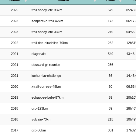
2025
trail-sancy-ete-33km
579
05:43:
2023
senpereko-trail-42km
173
06:17:
2023
trail-sancy-ete-33km
249
04:56:
2022
trail-des-citadelles-70km
262
12h51
2021
diagonale
549
43:46:
2021
dossard-gr-reunion
256
2021
luchon-lat-challenge
66
14:43:
2020
xtrail-correze-48km
30
06:53:
2019
echappee-belle-87km
89
20h10
2018
grp-123km
89
28h46
2018
vulcain-73km
215
10h49
2017
grp-80km
301
17h32