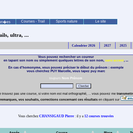
Courses - Trail
Sports nature
Le site
nn�es
ls, ultra, ...
Calendrier 2026
2027
2025
Vous pouvez rechercher un coureur
en tapant son nom ou simplement quelques lettres de son nom,
sans accent
, ...
En cas d'homonyme, vous pouvez préciser le début du prénom : exemple
vous cherchez PUY Marcelle, vous tapez puy marc
toujours
Nom Prénom
e trouvez pas une course, si votre nom est mal orthographié, ... vous pouvez me
transmettr
remarques, vos souhaits, corrections concernant ces résultats
en cliquant sur
Vous cherchez
CHANSIGAUD Pierre
: il y a
12 courses trouvées
Année
Course
Place
T