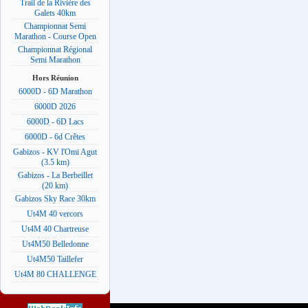
Trail de la Rivière des
Galets 40km
Championnat Semi
Marathon - Course Open
Championnat Régional
Semi Marathon
Hors Réunion
6000D - 6D Marathon
6000D 2026
6000D - 6D Lacs
6000D - 6d Crêtes
Gabizos - KV l'Omi Agut
(3.5 km)
Gabizos - La Berbeillet
(20 km)
Gabizos Sky Race 30km
Ut4M 40 vercors
Ut4M 40 Chartreuse
Ut4M50 Belledonne
Ut4M50 Taillefer
Ut4M 80 CHALLENGE