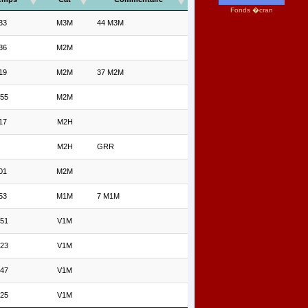
Fonds �cran
33
M3M
44 M3M
36
M2M
19
M2M
37 M2M
'55
M2M
17
M2H
M2H
GRR
01
M2M
53
M1M
7 M1M
'51
V1M
'23
V1M
'47
V1M
'25
V1M