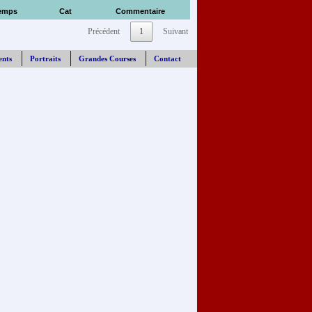
emps
Cat
Commentaire
Précédent
1
Suivant
ents
Portraits
Grandes Courses
Contact