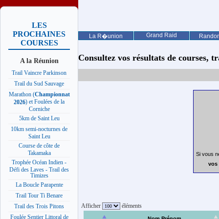
LES
PROCHAINES
Grand Raid
La R�union
Rando
COURSES
Consultez vos résultats de courses, trai
A la Réunion
Trail Vaincre Parkinson
Trail du Sud Sauvage
Marathon (
Championnat
) et Foulées de la
2026
Corniche
5km de Saint Leu
10km semi-nocturnes de
Saint Leu
Course de côte de
Takamaka
Si vous n
Trophée Océan Indien -
vos 
Défi des Laves - Trail des
Timizes
La Boucle Parapente
Trail Tour Ti Benare
Afficher
éléments
Trail des Trois Pitons
Foulée Sentier Littoral de
Nom Prénom