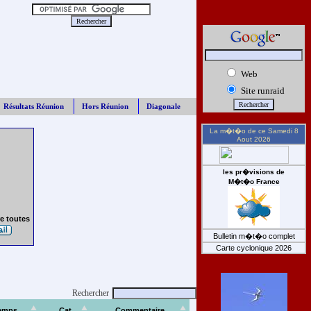
Web
Site runraid
Résultats Réunion
Hors Réunion
Diagonale
La m�t�o de ce
Samedi 8
Aout 2026
les pr�visions de
M�t�o France
e toutes
Bulletin m�t�o complet
Carte cyclonique 2026
Rechercher
emps
Cat
Commentaire