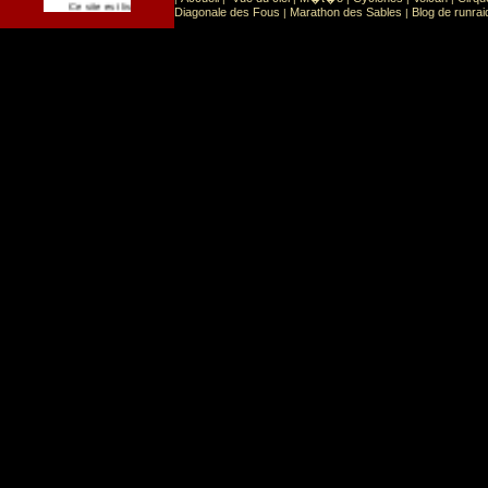
Sport
Sports extr�mes
Ce site est list� dans la cat�gorie
:
Diagonale des Fous
Marathon des Sables
Blog de runrai
|
|