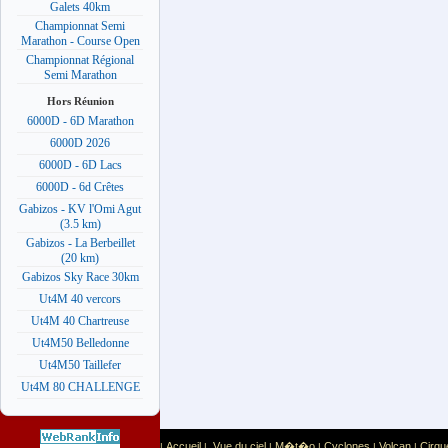
Galets 40km
Championnat Semi
Marathon - Course Open
Championnat Régional
Semi Marathon
Hors Réunion
6000D - 6D Marathon
6000D 2026
6000D - 6D Lacs
6000D - 6d Crêtes
Gabizos - KV l'Omi Agut
(3.5 km)
Gabizos - La Berbeillet
(20 km)
Gabizos Sky Race 30km
Ut4M 40 vercors
Ut4M 40 Chartreuse
Ut4M50 Belledonne
Ut4M50 Taillefer
Ut4M 80 CHALLENGE
Accueil
Vue du ciel
M�t�o
Cyclones
Volcan
Cirqu
|
|
|
|
|
|