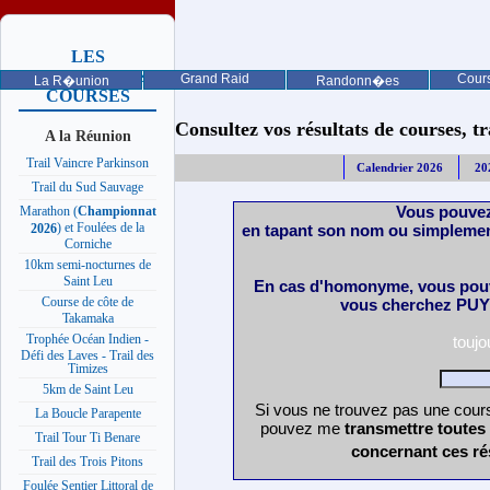
LES
PROCHAINES
Grand Raid
Cours
La R�union
Randonn�es
COURSES
Consultez vos résultats de courses, trai
A la Réunion
Trail Vaincre Parkinson
Calendrier 2026
20
Trail du Sud Sauvage
Vous pouvez
Marathon (
Championnat
) et Foulées de la
en tapant son nom ou simplemen
2026
Corniche
10km semi-nocturnes de
Saint Leu
En cas d'homonyme, vous pouv
Course de côte de
vous cherchez PUY 
Takamaka
Trophée Océan Indien -
touj
Défi des Laves - Trail des
Timizes
5km de Saint Leu
Si vous ne trouvez pas une cours
La Boucle Parapente
pouvez me
transmettre toutes
Trail Tour Ti Benare
concernant ces ré
Trail des Trois Pitons
Foulée Sentier Littoral de