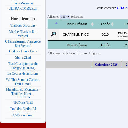
Sainte-Suzanne
Vous cherchez
CHAPP
ULTRA CiMaSaRun
Afficher
éléments
Hors Réunion
Nom Prénom
Année
C
Trail des 6 Burons
Méribel Trails et Km
trail-t
CHAPPELIN RICO
2019
Vertical
cirque
Championnat France
de
Nom Prénom
Année
C
Km Vertical
Trail des Hauts Forts
Affichage de la ligne 1 à 1 sur 1 lignes
Sierre Zinal
Trail Championnat du
Calendrier 2026
2
Canigou (Canigó)
La Course de la Rhune
Val Tho Summit Games -
Trail Pursuit
Marathon du Montcalm -
Trail des Novis -
PICaPICA
TIGNES Trail
Trail des Etoiles 05
KMV du Criou