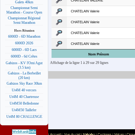
CHATELAIN VALERIE
Galets 40km
Championnat Semi
CHATELAIN Valerie
Marathon - Course Open
Championnat Régional
CHATELAIN Valerie
Semi Marathon
Hors Réunion
CHATELAIN Valerie
6000D - 6D Marathon
6000D 2026
CHATELAIN Valerie
6000D - 6D Lacs
Nom Prénom
6000D - 6d Crêtes
Affichage de la ligne 1 à 29 sur 29 lignes
Gabizos - KV l'Omi Agut
(3.5 km)
Gabizos - La Berbeillet
(20 km)
Gabizos Sky Race 30km
Ut4M 40 vercors
Ut4M 40 Chartreuse
Ut4M50 Belledonne
Ut4M50 Taillefer
Ut4M 80 CHALLENGE
Accueil
Vue du ciel
M�t�o
Cyclones
Volcan
Cirqu
|
|
|
|
|
|