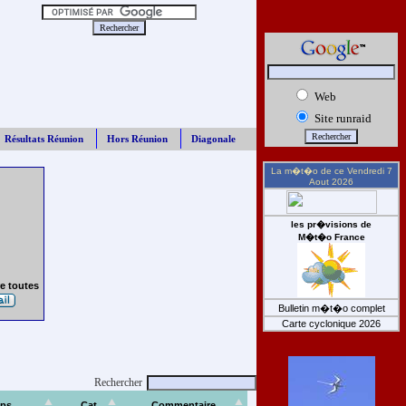
Web
Site runraid
Résultats Réunion
Hors Réunion
Diagonale
La m�t�o de ce
Vendredi 7
Aout 2026
les pr�visions de
M�t�o France
e toutes
Bulletin m�t�o complet
Carte cyclonique 2026
Rechercher
ps
Cat
Commentaire