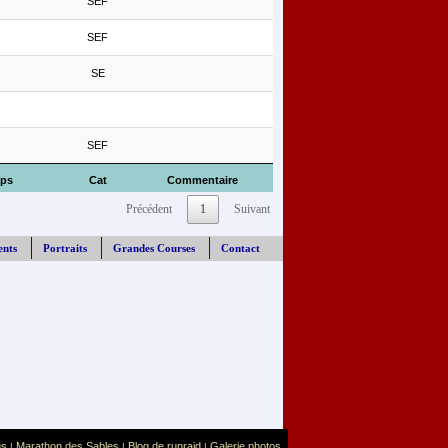
SEF
SEF
SE
SEF
ps
Cat
Commentaire
Précédent
1
Suivant
ents
Portraits
Grandes Courses
Contact
us
Marathon des Sables
Blog de runraid
Galerie photos
|
|
|