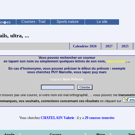
Courses - Trail
Sports nature
Le site
nn�es
ls, ultra, ...
Calendrier 2026
2027
2025
Vous pouvez rechercher un coureur
en tapant son nom ou simplement quelques lettres de son nom,
sans accent
, ...
En cas d'homonyme, vous pouvez préciser le début du prénom : exemple
vous cherchez PUY Marcelle, vous tapez puy marc
toujours
Nom Prénom
e trouvez pas une course, si votre nom est mal orthographié, ... vous pouvez me
transmettr
remarques, vos souhaits, corrections concernant ces résultats
en cliquant sur
Vous cherchez
CHATELAIN Valerie
: il y a
29 courses trouvées
Année
Course
Place
Tem