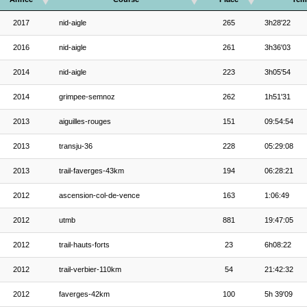
2017
nid-aigle
265
3h28'22
2016
nid-aigle
261
3h36'03
2014
nid-aigle
223
3h05'54
2014
grimpee-semnoz
262
1h51'31
2013
aiguilles-rouges
151
09:54:54
2013
transju-36
228
05:29:08
2013
trail-faverges-43km
194
06:28:21
2012
ascension-col-de-vence
163
1:06:49
2012
utmb
881
19:47:05
2012
trail-hauts-forts
23
6h08:22
2012
trail-verbier-110km
54
21:42:32
2012
faverges-42km
100
5h 39'09