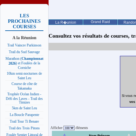
LES
PROCHAINES
Grand Raid
La R�union
Rando
COURSES
Consultez vos résultats de courses, trai
A la Réunion
Trail Vaincre Parkinson
Trail du Sud Sauvage
Marathon (
Championnat
) et Foulées de la
2026
Corniche
10km semi-nocturnes de
Saint Leu
Course de côte de
Takamaka
Trophée Océan Indien -
Si vous n
Défi des Laves - Trail des
vos 
Timizes
5km de Saint Leu
La Boucle Parapente
Trail Tour Ti Benare
Afficher
éléments
Trail des Trois Pitons
Foulée Sentier Littoral de
Nom Prénom