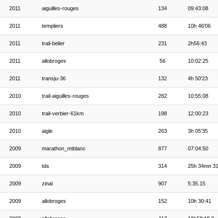
2011
aiguilles-rouges
134
09:43:08
2011
templiers
488
10h 46'06
2011
trail-belier
231
2h56:43
2011
allobroges
56
10:02:25
2011
transju-36
132
4h 50'23
2010
trail-aiguilles-rouges
282
10:55:08
2010
trail-verbier-61km
198
12:00:23
2010
aigle
263
3h 05'35
2009
marathon_mtblanc
877
07:04:50
2009
tds
314
25h 34mn 3
2009
zinal
907
5:35.15
2009
allobroges
152
10h 30:41