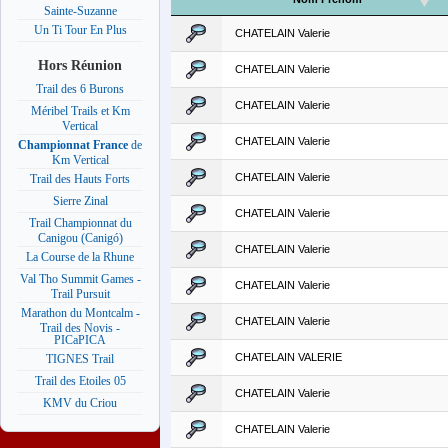
Sainte-Suzanne
Un Ti Tour En Plus
CHATELAIN Valerie
Hors Réunion
CHATELAIN Valerie
Trail des 6 Burons
CHATELAIN Valerie
Méribel Trails et Km
Vertical
CHATELAIN Valerie
Championnat France
de
Km Vertical
CHATELAIN Valerie
Trail des Hauts Forts
Sierre Zinal
CHATELAIN Valerie
Trail Championnat du
Canigou (Canigó)
CHATELAIN Valerie
La Course de la Rhune
Val Tho Summit Games -
CHATELAIN Valerie
Trail Pursuit
Marathon du Montcalm -
CHATELAIN Valerie
Trail des Novis -
PICaPICA
CHATELAIN VALERIE
TIGNES Trail
Trail des Etoiles 05
CHATELAIN Valerie
KMV du Criou
CHATELAIN Valerie