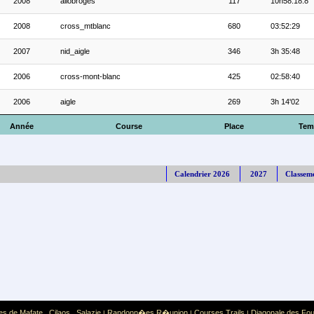
2008
allobroges
117
10h58:18.8
2008
cross_mtblanc
680
03:52:29
2007
nid_aigle
346
3h 35:48
2006
cross-mont-blanc
425
02:58:40
2006
aigle
269
3h 14'02
Année
Course
Place
Tem
Calendrier 2026
2027
Classem
es de Mafate
Cilaos
Salazie
Randonn�es R�union
Courses Trails
Diagonale des Fo
,
,
|
|
|