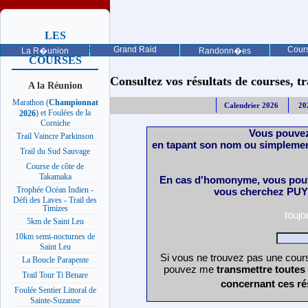
LES
PROCHAINES
Grand Raid
Cours
La R�union
Randonn�es
COURSES
Consultez vos résultats de courses, trai
A la Réunion
Marathon (
Championnat
Calendrier 2026
20
) et Foulées de la
2026
Corniche
Vous pouvez
Trail Vaincre Parkinson
en tapant son nom ou simplemen
Trail du Sud Sauvage
Course de côte de
Takamaka
En cas d'homonyme, vous pouv
Trophée Océan Indien -
vous cherchez PUY 
Défi des Laves - Trail des
Timizes
touj
5km de Saint Leu
10km semi-nocturnes de
Saint Leu
Si vous ne trouvez pas une cours
La Boucle Parapente
pouvez me
transmettre toutes
Trail Tour Ti Benare
concernant ces ré
Foulée Sentier Littoral de
Sainte-Suzanne