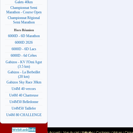
Galets 40km
Championnat Semi
Marathon - Course Open
Championnat Régional
Semi Marathon
Hors Réunion
6000D - 6D Marathon
6000D 2026
6000D - 6D Lacs
6000D - 6d Crêtes
Gabizos - KV l'Omi Agut
(3.5 km)
Gabizos - La Berbeillet
(20 km)
Gabizos Sky Race 30km
Ut4M 40 vercors
Ut4M 40 Chartreuse
Ut4M50 Belledonne
Ut4M50 Taillefer
Ut4M 80 CHALLENGE
Accueil
Vue du ciel
M�t�o
Cyclones
Volcan
Cirqu
|
|
|
|
|
|