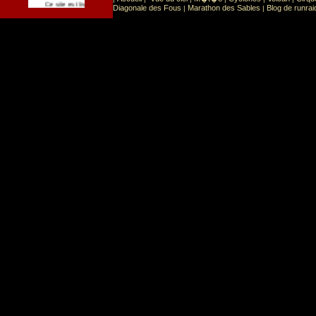
Sport
Sports extr�mes
Ce site est list� dans la cat�gorie
:
Diagonale des Fous
Marathon des Sables
Blog de runrai
|
|