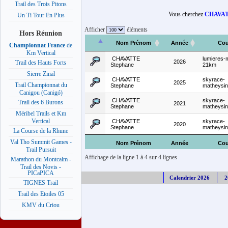
Trail des Trois Pitons
Vous cherchez
CHAVAT
Un Ti Tour En Plus
Afficher
éléments
Hors Réunion
Nom Prénom
Année
Cou
Championnat France
de
Km Vertical
CHAVATTE
lumieres-
2026
Trail des Hauts Forts
Stephane
21km
Sierre Zinal
CHAVATTE
skyrace-
2025
Trail Championnat du
Stephane
matheysi
Canigou (Canigó)
CHAVATTE
skyrace-
Trail des 6 Burons
2021
Stephane
matheysi
Méribel Trails et Km
Vertical
CHAVATTE
skyrace-
2020
Stephane
matheysi
La Course de la Rhune
Val Tho Summit Games -
Nom Prénom
Année
Cou
Trail Pursuit
Affichage de la ligne 1 à 4 sur 4 lignes
Marathon du Montcalm -
Trail des Novis -
PICaPICA
Calendrier 2026
2
TIGNES Trail
Trail des Etoiles 05
KMV du Criou