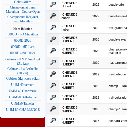
Galets 40km
CHENEDE
2022
boucle-titile
Hubert
Championnat Semi
Marathon - Course Open
CHENEDE
2022
camelias-raid
Championnat Régional
hubert
Semi Marathon
CHENEDE
2022
trail-grand-b
Hors Réunion
hubert
6000D - 6D Marathon
CHENEDE
2020
boucle-sava
6000D 2026
HUBERT
6000D - 6D Lacs
CHENEDE
championnat
2020
HUBERT
master-h
6000D - 6d Crêtes
Gabizos - KV l'Omi Agut
CHENEDE
2019
mascareigne
(3.5 km)
HUBERT
Gabizos - La Berbeillet
CHENEDE
(20 km)
2019
trail-bellevue
HUBERT
Gabizos Sky Race 30km
CHENEDE
Ut4M 40 vercors
2019
champ-10km-
HUBERT
Ut4M 40 Chartreuse
CHENEDE
Ut4M50 Belledonne
2018
trail-colorado
HUBERT
Ut4M50 Taillefer
CHENEDE
2018
champ-10km-
Ut4M 80 CHALLENGE
HUBERT
CHENEDE
2017
dossard-zem
HUBERT