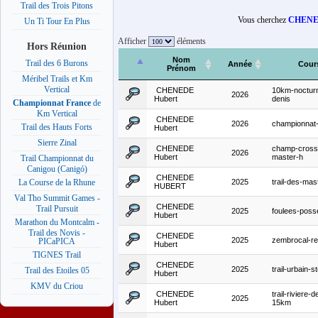
Trail des Trois Pitons
Vous cherchez
CHENE
Un Ti Tour En Plus
Afficher
éléments
Hors Réunion
Nom
Trail des 6 Burons
Année
Cour
Prénom
Méribel Trails et Km
Vertical
CHENEDE
10km-nocturn
2026
Hubert
denis
Championnat France
de
Km Vertical
CHENEDE
2026
championnat
Trail des Hauts Forts
Hubert
Sierre Zinal
CHENEDE
champ-cross
2026
Hubert
master-h
Trail Championnat du
Canigou (Canigó)
CHENEDE
2025
trail-des-mas
La Course de la Rhune
HUBERT
Val Tho Summit Games -
CHENEDE
Trail Pursuit
2025
foulees-poss
Hubert
Marathon du Montcalm -
Trail des Novis -
CHENEDE
2025
zembrocal-re
PICaPICA
Hubert
TIGNES Trail
CHENEDE
2025
trail-urbain-st
Trail des Etoiles 05
Hubert
KMV du Criou
CHENEDE
trail-riviere-
2025
Hubert
15km