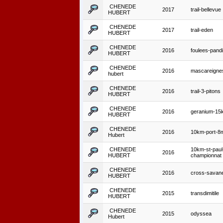
CHENEDE
2017
trail-bellevue
HUBERT
CHENEDE
2017
trail-eden
HUBERT
CHENEDE
2016
foulees-pand
HUBERT
CHENEDE
2016
mascareigne
hubert
CHENEDE
2016
trail-3-pitons
HUBERT
CHENEDE
2016
geranium-15
HUBERT
CHENEDE
2016
10km-port-8
Hubert
CHENEDE
10km-st-paul
2016
HUBERT
championnat
CHENEDE
2016
cross-savan
HUBERT
CHENEDE
2015
transdimitile
HUBERT
CHENEDE
2015
odyssea
Hubert