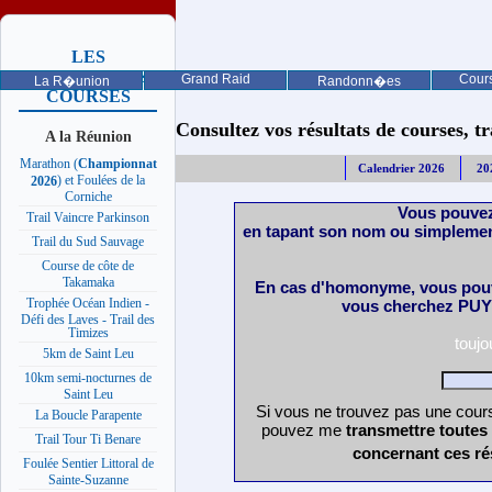
LES
PROCHAINES
Grand Raid
Cours
La R�union
Randonn�es
COURSES
Consultez vos résultats de courses, trai
A la Réunion
Marathon (
Championnat
Calendrier 2026
20
) et Foulées de la
2026
Corniche
Vous pouvez
Trail Vaincre Parkinson
en tapant son nom ou simplemen
Trail du Sud Sauvage
Course de côte de
Takamaka
En cas d'homonyme, vous pouv
Trophée Océan Indien -
vous cherchez PUY 
Défi des Laves - Trail des
Timizes
touj
5km de Saint Leu
10km semi-nocturnes de
Saint Leu
Si vous ne trouvez pas une cours
La Boucle Parapente
pouvez me
transmettre toutes
Trail Tour Ti Benare
concernant ces ré
Foulée Sentier Littoral de
Sainte-Suzanne