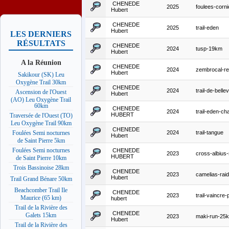
CHENEDE
2025
foulees-corn
Hubert
CHENEDE
2025
trail-eden
Hubert
LES DERNIERS
RÉSULTATS
CHENEDE
2024
tusp-19km
Hubert
A la Réunion
CHENEDE
2024
zembrocal-re
Hubert
Sakikour (SK) Leu
Oxygène Trail 30km
CHENEDE
2024
trail-de-belle
Ascension de l'Ouest
Hubert
(AO) Leu Oxygène Trail
60km
CHENEDE
2024
trail-eden-c
HUBERT
Traversée de l'Ouest (TO)
Leu Oxygène Trail 90km
CHENEDE
2024
trail-tangue
Foulées Semi nocturnes
Hubert
de Saint Pierre 5km
Foulées Semi nocturnes
CHENEDE
2023
cross-albius
HUBERT
de Saint Pierre 10km
Trois Bassinoise 28km
CHENEDE
2023
camelias-raid
Hubert
Trail Grand Bénare 50km
Beachcomber Trail Ile
CHENEDE
2023
trail-vaincre
Maurice (65 km)
hubert
Trail de la Rivière des
CHENEDE
Galets 15km
2023
maki-run-25
Hubert
Trail de la Rivière des