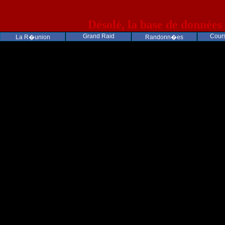
Désolé, la base de données
Grand Raid
Cours
La R�union
Randonn�es