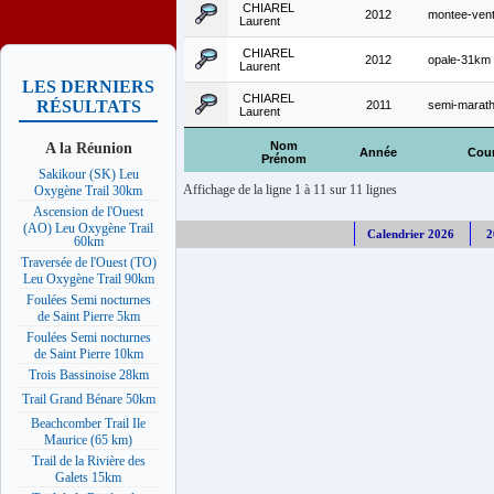
CHIAREL
2012
montee-ven
Laurent
CHIAREL
2012
opale-31km
Laurent
LES DERNIERS
CHIAREL
RÉSULTATS
2011
semi-maratho
Laurent
A la Réunion
Nom
Année
Cou
Prénom
Sakikour (SK) Leu
Affichage de la ligne 1 à 11 sur 11 lignes
Oxygène Trail 30km
Ascension de l'Ouest
(AO) Leu Oxygène Trail
Calendrier 2026
2
60km
Traversée de l'Ouest (TO)
Leu Oxygène Trail 90km
Foulées Semi nocturnes
de Saint Pierre 5km
Foulées Semi nocturnes
de Saint Pierre 10km
Trois Bassinoise 28km
Trail Grand Bénare 50km
Beachcomber Trail Ile
Maurice (65 km)
Trail de la Rivière des
Galets 15km