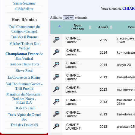
Sainte-Suzanne
Vous cherchez
CHIARE
CiMaSaRun
Afficher
éléments
Hors Réunion
Nom
Trail Championnat du
Année
Cou
Prénom
Canigou (Canigó)
Trail des 6 Burons
CHIAREL
cretes-pays
2025
Laurent
15km
Méribel Trails et Km
Vertical
CHIAREL
2014
kv-montcal
Championnat France
de
Laurent
Km Vertical
CHIAREL
Trail des Hauts Forts
2014
ubaye-23
Laurent
Sierre Zinal
CHIAREL
2013
trail-mt-oly
La Course de la Rhune
Laurent
Val Tho Summit Games -
CHIAREL
Trail Pursuit
2013
montee-ven
Laurent
Marathon du Montcalm -
Trail des Novis -
CHIAREL
trail-drome-
2013
PICaPICA
Laurent
21km
TIGNES Trail
CHIAREL
2013
trail-etoiles-
Trails Alpins du Grand
Laurent
Bec
CHIAREL
Trail des Etoiles 05
2013
gruissan-2
LAURENT