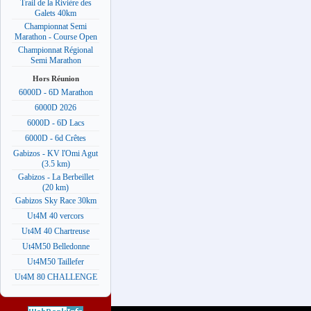
Trail de la Rivière des
Galets 40km
Championnat Semi
Marathon - Course Open
Championnat Régional
Semi Marathon
Hors Réunion
6000D - 6D Marathon
6000D 2026
6000D - 6D Lacs
6000D - 6d Crêtes
Gabizos - KV l'Omi Agut
(3.5 km)
Gabizos - La Berbeillet
(20 km)
Gabizos Sky Race 30km
Ut4M 40 vercors
Ut4M 40 Chartreuse
Ut4M50 Belledonne
Ut4M50 Taillefer
Ut4M 80 CHALLENGE