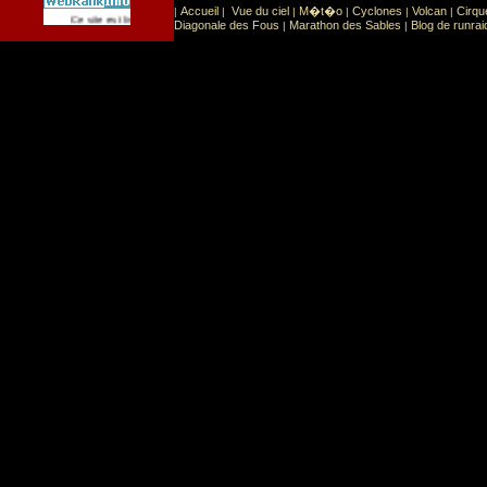
Accueil
Vue du ciel
M�t�o
Cyclones
Volcan
Cirqu
|
|
|
|
|
|
Sport
Sports extr�mes
Ce site est list� dans la cat�gorie
:
Diagonale des Fous
Marathon des Sables
Blog de runrai
|
|