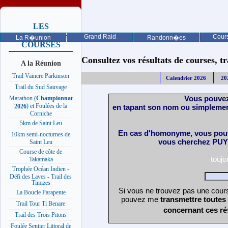
LES
PROCHAINES
Grand Raid
Cours
La R�union
Randonn�es
COURSES
Consultez vos résultats de courses, trai
A la Réunion
Trail Vaincre Parkinson
Calendrier 2026
20
Trail du Sud Sauvage
Vous pouvez
Marathon (
Championnat
) et Foulées de la
en tapant son nom ou simplemen
2026
Corniche
5km de Saint Leu
En cas d'homonyme, vous pouv
10km semi-nocturnes de
vous cherchez PUY 
Saint Leu
Course de côte de
touj
Takamaka
Trophée Océan Indien -
Défi des Laves - Trail des
Timizes
Si vous ne trouvez pas une cours
La Boucle Parapente
pouvez me
transmettre toutes
Trail Tour Ti Benare
concernant ces ré
Trail des Trois Pitons
Foulée Sentier Littoral de