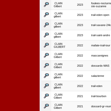
CLAIN
foulees-nocturn
2023
Gilbert
ste-suzanne
CLAIN
2023
trail-eden-open
gilbert
CLAIN
2023
trail-savane-24
gilbert
CLAIN
2023
trail-saint-andre
gilbert
CLAIN
2022
mafate-trail-tour
GILBERT
CLAIN
2022
mascareignes
Gilbert
CLAIN
2022
dossards-MAS
Gilbert
CLAIN
2022
salazienne
gilbert
CLAIN
2022
trail-eden
gilbert
CLAIN
2021
trail-bourbon
Gilbert
CLAIN
2021
dossard-gr-reun
Gilbert