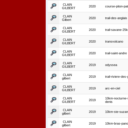
CLAIN
2020
course-piton-pa
GILBERT
CLAIN
2020
trail-des-anglais
Gilbert
CLAIN
2020
trail-savane-25
GILBERT
CLAIN
2020
transvolcano
GILBERT
CLAIN
2020
trail-saint-andre
GILBERT
CLAIN
2019
odyssea
GILBERT
CLAIN
2019
trail-riviere-des-
gilbert
CLAIN
2019
arc-en-ciel
GILBERT
CLAIN
10km-nocturne-
2019
GILBERT
denis
CLAIN
2019
10km-ste-suza
gilbert
CLAIN
2019
10km-bras-pan
gilbert