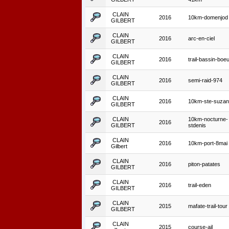
CLAIN
2016
10km-domenjod
GILBERT
CLAIN
2016
arc-en-ciel
GILBERT
CLAIN
2016
trail-bassin-boeu
GILBERT
CLAIN
2016
semi-raid-974
GILBERT
CLAIN
2016
10km-ste-suza
GILBERT
CLAIN
10km-nocturne-
2016
GILBERT
stdenis
CLAIN
2016
10km-port-8mai
Gilbert
CLAIN
2016
piton-patates
GILBERT
CLAIN
2016
trail-eden
GILBERT
CLAIN
2015
mafate-trail-tour
GILBERT
CLAIN
2015
course-ail