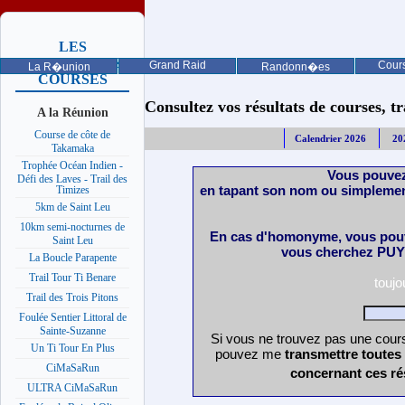
LES
PROCHAINES
Grand Raid
Cours
La R�union
Randonn�es
COURSES
Consultez vos résultats de courses, trai
A la Réunion
Course de côte de
Calendrier 2026
20
Takamaka
Trophée Océan Indien -
Vous pouvez
Défi des Laves - Trail des
en tapant son nom ou simplemen
Timizes
5km de Saint Leu
10km semi-nocturnes de
En cas d'homonyme, vous pouv
Saint Leu
vous cherchez PUY 
La Boucle Parapente
Trail Tour Ti Benare
touj
Trail des Trois Pitons
Foulée Sentier Littoral de
Sainte-Suzanne
Si vous ne trouvez pas une cours
Un Ti Tour En Plus
pouvez me
transmettre toutes
CiMaSaRun
concernant ces ré
ULTRA CiMaSaRun