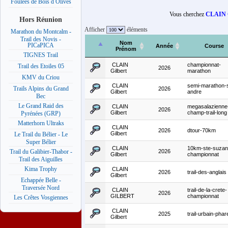
Foulées de Bois d Olives
Vous cherchez
CLAIN
Hors Réunion
Afficher
éléments
Marathon du Montcalm -
Trail des Novis -
Nom
PICaPICA
Année
Course
Prénom
TIGNES Trail
CLAIN
championnat-
Trail des Etoiles 05
2026
Gilbert
marathon
KMV du Criou
CLAIN
semi-marathon-s
Trails Alpins du Grand
2026
Gilbert
andre
Bec
Le Grand Raid des
CLAIN
megasalazienne
2026
Gilbert
champ-trail-long
Pyrénées (GRP)
Matterhorn Ultraks
CLAIN
2026
dtour-70km
Gilbert
Le Trail du Bélier - Le
Super Bélier
CLAIN
10km-ste-suzan
2026
Trail du Galibier-Thabor -
Gilbert
championnat
Trail des Aiguilles
Kima Trophy
CLAIN
2026
trail-des-anglais
Gilbert
Echappée Belle -
Traversée Nord
CLAIN
trail-de-la-crete-
2026
GILBERT
championnat
Les Crêtes Vosgiennes
CLAIN
2025
trail-urbain-phar
Gilbert