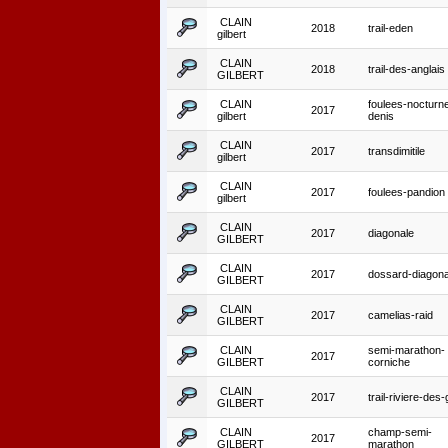
CLAIN
2018
trail-eden
gilbert
CLAIN
2018
trail-des-anglais
GILBERT
CLAIN
foulees-nocturne
2017
gilbert
denis
CLAIN
2017
transdimitile
gilbert
CLAIN
2017
foulees-pandion
gilbert
CLAIN
2017
diagonale
GILBERT
CLAIN
2017
dossard-diagona
GILBERT
CLAIN
2017
camelias-raid
GILBERT
CLAIN
semi-marathon-
2017
GILBERT
corniche
CLAIN
2017
trail-riviere-des-
GILBERT
CLAIN
champ-semi-
2017
GILBERT
marathon