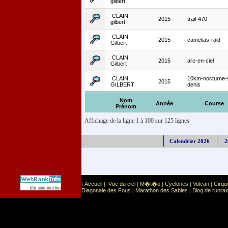
gilbert
CLAIN
2015
trail-470
gilbert
CLAIN
2015
camelias-raid
Gilbert
CLAIN
2015
arc-en-ciel
Gilbert
CLAIN
10km-nocturne-
2015
GILBERT
denis
Nom
Année
Course
Prénom
Affichage de la ligne 1 à 100 sur 125 lignes
Calendrier 2026
2
Accueil
Vue du ciel
M�t�o
Cyclones
Volcan
Cirqu
|
|
|
|
|
|
Sport
Sports extr�mes
Ce site est list� dans la cat�gorie
:
Diagonale des Fous
Marathon des Sables
Blog de runrai
|
|