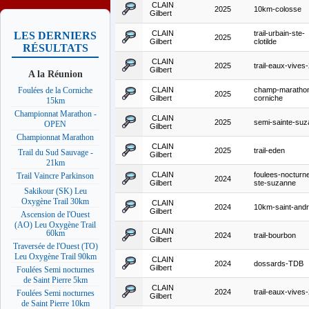
CLAIN
2025
10km-colosse
Gilbert
CLAIN
trail-urbain-ste-
LES DERNIERS
2025
Gilbert
clotilde
RÉSULTATS
CLAIN
2025
trail-eaux-vive
Gilbert
A la Réunion
CLAIN
champ-maratho
Foulées de la Corniche
2025
Gilbert
corniche
15km
Championnat Marathon -
CLAIN
2025
semi-sainte-su
OPEN
Gilbert
Championnat Marathon
CLAIN
2025
trail-eden
Trail du Sud Sauvage -
Gilbert
21km
CLAIN
foulees-nocturn
Trail Vaincre Parkinson
2024
Gilbert
ste-suzanne
Sakikour (SK) Leu
Oxygène Trail 30km
CLAIN
2024
10km-saint-and
Gilbert
Ascension de l'Ouest
(AO) Leu Oxygène Trail
CLAIN
60km
2024
trail-bourbon
Gilbert
Traversée de l'Ouest (TO)
Leu Oxygène Trail 90km
CLAIN
2024
dossards-TDB
Gilbert
Foulées Semi nocturnes
de Saint Pierre 5km
CLAIN
2024
trail-eaux-vive
Foulées Semi nocturnes
Gilbert
de Saint Pierre 10km