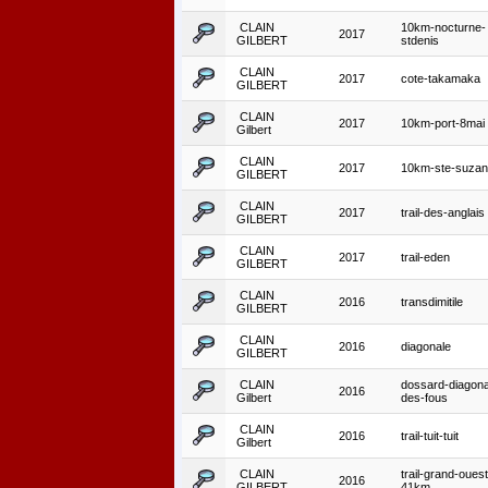
CLAIN
10km-nocturne-
2017
GILBERT
stdenis
CLAIN
2017
cote-takamaka
GILBERT
CLAIN
2017
10km-port-8mai
Gilbert
CLAIN
2017
10km-ste-suza
GILBERT
CLAIN
2017
trail-des-anglais
GILBERT
CLAIN
2017
trail-eden
GILBERT
CLAIN
2016
transdimitile
GILBERT
CLAIN
2016
diagonale
GILBERT
CLAIN
dossard-diagona
2016
Gilbert
des-fous
CLAIN
2016
trail-tuit-tuit
Gilbert
CLAIN
trail-grand-ouest
2016
GILBERT
41km