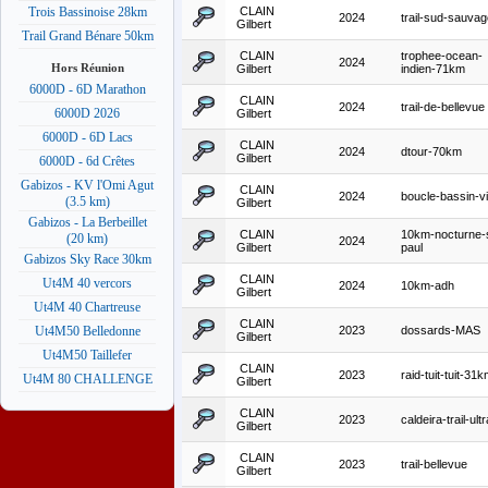
CLAIN
Trois Bassinoise 28km
2024
trail-sud-sauvag
Gilbert
Trail Grand Bénare 50km
CLAIN
trophee-ocean-
2024
Hors Réunion
Gilbert
indien-71km
6000D - 6D Marathon
CLAIN
2024
trail-de-bellevue
6000D 2026
Gilbert
6000D - 6D Lacs
CLAIN
2024
dtour-70km
Gilbert
6000D - 6d Crêtes
Gabizos - KV l'Omi Agut
CLAIN
2024
boucle-bassin-vi
(3.5 km)
Gilbert
Gabizos - La Berbeillet
CLAIN
10km-nocturne-
(20 km)
2024
Gilbert
paul
Gabizos Sky Race 30km
CLAIN
Ut4M 40 vercors
2024
10km-adh
Gilbert
Ut4M 40 Chartreuse
CLAIN
2023
dossards-MAS
Ut4M50 Belledonne
Gilbert
Ut4M50 Taillefer
CLAIN
2023
raid-tuit-tuit-31
Ut4M 80 CHALLENGE
Gilbert
CLAIN
2023
caldeira-trail-ultr
Gilbert
CLAIN
2023
trail-bellevue
Gilbert