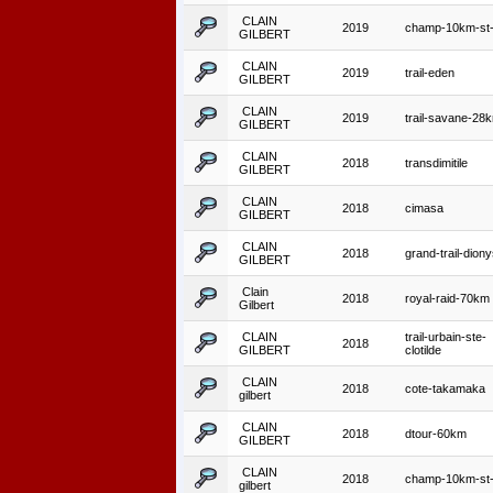
CLAIN
2019
champ-10km-st-
GILBERT
CLAIN
2019
trail-eden
GILBERT
CLAIN
2019
trail-savane-28
GILBERT
CLAIN
2018
transdimitile
GILBERT
CLAIN
2018
cimasa
GILBERT
CLAIN
2018
grand-trail-dion
GILBERT
Clain
2018
royal-raid-70km
Gilbert
CLAIN
trail-urbain-ste-
2018
GILBERT
clotilde
CLAIN
2018
cote-takamaka
gilbert
CLAIN
2018
dtour-60km
GILBERT
CLAIN
2018
champ-10km-st-
gilbert