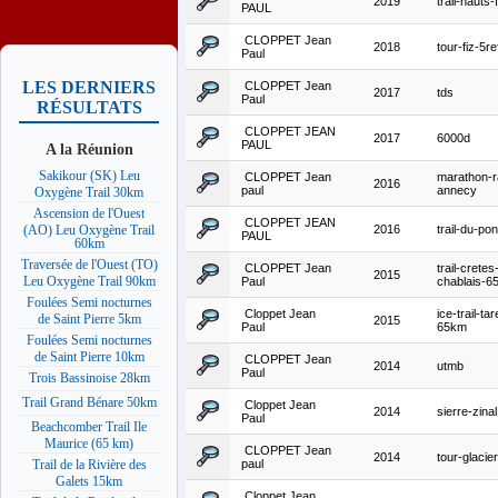
2019
trail-hauts-
PAUL
CLOPPET Jean
2018
tour-fiz-5r
Paul
LES DERNIERS
CLOPPET Jean
2017
tds
Paul
RÉSULTATS
CLOPPET JEAN
2017
6000d
PAUL
A la Réunion
Sakikour (SK) Leu
CLOPPET Jean
marathon-r
2016
paul
annecy
Oxygène Trail 30km
Ascension de l'Ouest
CLOPPET JEAN
2016
trail-du-po
(AO) Leu Oxygène Trail
PAUL
60km
Traversée de l'Ouest (TO)
CLOPPET Jean
trail-cretes
2015
Leu Oxygène Trail 90km
Paul
chablais-6
Foulées Semi nocturnes
Cloppet Jean
ice-trail-ta
de Saint Pierre 5km
2015
Paul
65km
Foulées Semi nocturnes
de Saint Pierre 10km
CLOPPET Jean
2014
utmb
Paul
Trois Bassinoise 28km
Trail Grand Bénare 50km
Cloppet Jean
2014
sierre-zinal
Paul
Beachcomber Trail Ile
Maurice (65 km)
CLOPPET Jean
2014
tour-glacie
paul
Trail de la Rivière des
Galets 15km
Cloppet Jean