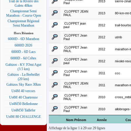
Trail de la Rivière des
2013
sierre-zinal
Paul
Galets 40km
Championnat Semi
CLOPPET JEAN
2013
80-km-mt-b
PAUL
Marathon - Course Open
Championnat Régional
CLOPPET jean
2012
trail-bourb
Semi Marathon
paul
Hors Réunion
CLOPPET Jean
2012
utmb
6000D - 6D Marathon
Paul
6000D 2026
CLOPPET Jean
2012
marathon-m
PAUL
6000D - 6D Lacs
6000D - 6d Crêtes
CLOPPET Jean
2012
nivolet-re
paul
Gabizos - KV l'Omi Agut
(3.5 km)
CLOPPET Jean
2011
ccc
Gabizos - La Berbeillet
Paul
(20 km)
CLOPPET JEAN
Gabizos Sky Race 30km
2011
marathon-m
PAUL
Ut4M 40 vercors
CLOPPET Jean
2010
cross_mtb
Ut4M 40 Chartreuse
PAUL
Ut4M50 Belledonne
CLOPPET Jean
2010
allobroges
Ut4M50 Taillefer
Paul
Ut4M 80 CHALLENGE
Nom Prénom
Année
Cou
Affichage de la ligne 1 à 29 sur 29 lignes