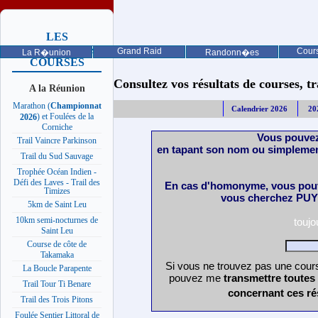
LES
PROCHAINES
Grand Raid
Cours
La R�union
Randonn�es
COURSES
Consultez vos résultats de courses, trai
A la Réunion
Marathon (
Championnat
Calendrier 2026
20
) et Foulées de la
2026
Corniche
Vous pouvez
Trail Vaincre Parkinson
en tapant son nom ou simplemen
Trail du Sud Sauvage
Trophée Océan Indien -
Défi des Laves - Trail des
En cas d'homonyme, vous pouv
Timizes
vous cherchez PUY 
5km de Saint Leu
10km semi-nocturnes de
touj
Saint Leu
Course de côte de
Takamaka
Si vous ne trouvez pas une cours
La Boucle Parapente
pouvez me
transmettre toutes
Trail Tour Ti Benare
concernant ces ré
Trail des Trois Pitons
Foulée Sentier Littoral de