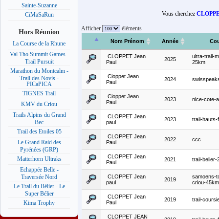
Sainte-Suzanne
Vous cherchez
CLOPPET
CiMaSaRun
Afficher
éléments
Hors Réunion
Nom Prénom
Année
Cou
La Course de la Rhune
Val Tho Summit Games -
CLOPPET Jean
ultra-trail-
2025
Trail Pursuit
Paul
25km
Marathon du Montcalm -
Cloppet Jean
Trail des Novis -
2024
swisspeak
Paul
PICaPICA
TIGNES Trail
Cloppet Jean
2023
nice-cote-
Paul
KMV du Criou
Trails Alpins du Grand
CLOPPET Jean
2023
trail-hauts
Bec
paul
Trail des Etoiles 05
CLOPPET Jean
2022
ccc
Le Grand Raid des
Paul
Pyrénées (GRP)
CLOPPET Jean
Matterhorn Ultraks
2021
trail-belie
Paul
Echappée Belle -
CLOPPET Jean
samoens-to
Traversée Nord
2019
paul
criou-45km
Le Trail du Bélier - Le
Super Bélier
CLOPPET Jean
2019
trail-cours
Paul
Kima Trophy
CLOPPET JEAN