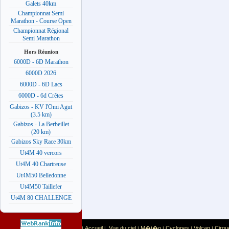
Galets 40km
Championnat Semi
Marathon - Course Open
Championnat Régional
Semi Marathon
Hors Réunion
6000D - 6D Marathon
6000D 2026
6000D - 6D Lacs
6000D - 6d Crêtes
Gabizos - KV l'Omi Agut
(3.5 km)
Gabizos - La Berbeillet
(20 km)
Gabizos Sky Race 30km
Ut4M 40 vercors
Ut4M 40 Chartreuse
Ut4M50 Belledonne
Ut4M50 Taillefer
Ut4M 80 CHALLENGE
Accueil
Vue du ciel
M�t�o
Cyclones
Volcan
Cirqu
|
|
|
|
|
|