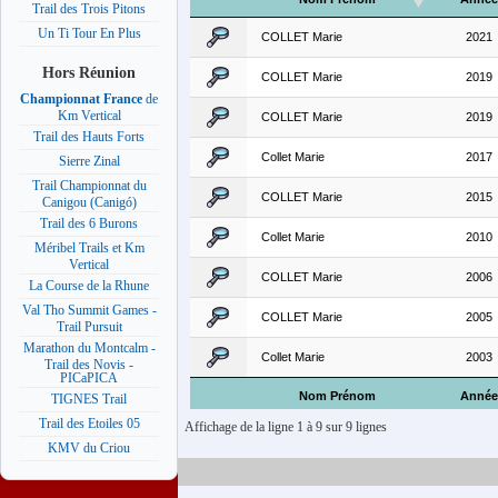
Trail des Trois Pitons
Un Ti Tour En Plus
COLLET Marie
2021
Hors Réunion
COLLET Marie
2019
Championnat France
de
Km Vertical
COLLET Marie
2019
Trail des Hauts Forts
Collet Marie
2017
Sierre Zinal
Trail Championnat du
COLLET Marie
2015
Canigou (Canigó)
Trail des 6 Burons
Collet Marie
2010
Méribel Trails et Km
Vertical
COLLET Marie
2006
La Course de la Rhune
Val Tho Summit Games -
COLLET Marie
2005
Trail Pursuit
Marathon du Montcalm -
Collet Marie
2003
Trail des Novis -
PICaPICA
Nom Prénom
Année
TIGNES Trail
Trail des Etoiles 05
Affichage de la ligne 1 à 9 sur 9 lignes
KMV du Criou