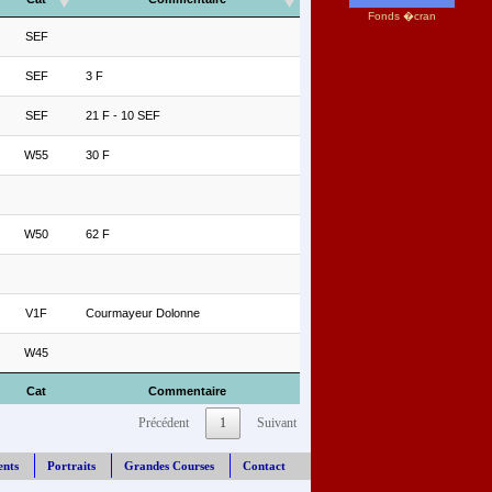
Fonds �cran
SEF
SEF
3 F
SEF
21 F - 10 SEF
W55
30 F
W50
62 F
V1F
Courmayeur Dolonne
W45
Cat
Commentaire
Précédent
1
Suivant
ents
Portraits
Grandes Courses
Contact