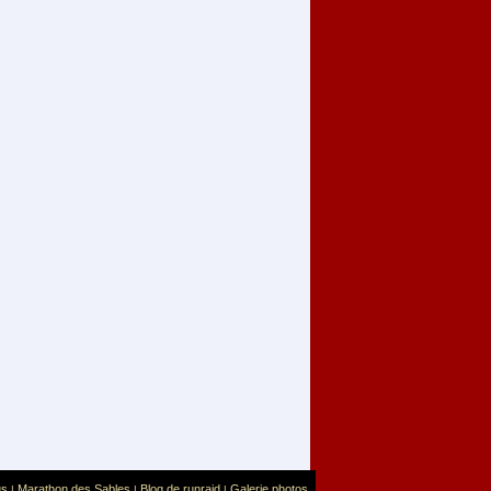
us
Marathon des Sables
Blog de runraid
Galerie photos
|
|
|