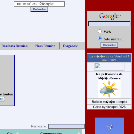
Web
Site runraid
Résultats Réunion
Hors Réunion
Diagonale
La m�t�o de ce
Vendredi 7
Aout 2026
les pr�visions de
M�t�o France
e toutes
Bulletin m�t�o complet
Carte cyclonique 2026
Rechercher
Cat
Commentaire