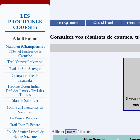
LES
PROCHAINES
Grand Raid
La R�union
Rando
COURSES
Consultez vos résultats de courses, trai
A la Réunion
Marathon (
Championnat
) et Foulées de la
2026
Corniche
Trail Vaincre Parkinson
Trail du Sud Sauvage
Course de côte de
Takamaka
Trophée Océan Indien -
Défi des Laves - Trail des
Timizes
Si vous n
5km de Saint Leu
vos 
10km semi-nocturnes de
Saint Leu
La Boucle Parapente
Trail Tour Ti Benare
Afficher
éléments
Foulée Sentier Littoral de
Sainte-Suzanne
Nom Prénom
Année