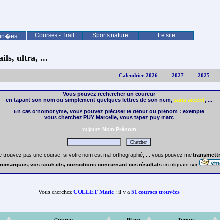
Courses - Trail
Sports nature
Le site
nn�es
ls, ultra, ...
Calendrier 2026
2027
2025
Vous pouvez rechercher un coureur
en tapant son nom ou simplement quelques lettres de son nom,
sans accent
, ...
En cas d'homonyme, vous pouvez préciser le début du prénom : exemple
vous cherchez PUY Marcelle, vous tapez puy marc
toujours
Nom Prénom
e trouvez pas une course, si votre nom est mal orthographié, ... vous pouvez me
transmettr
remarques, vos souhaits, corrections concernant ces résultats
en cliquant sur
Vous cherchez
COLLET Marie
: il y a
51 courses trouvées
Course
Place
Temps