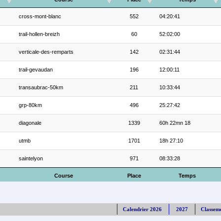
cross-mont-blanc
552
04:20:41
trail-hollen-breizh
60
52:02:00
verticale-des-remparts
142
02:31:44
trail-gevaudan
196
12:00:11
transaubrac-50km
211
10:33:44
grp-80km
496
25:27:42
diagonale
1339
60h 22mn 18
utmb
1701
18h 27:10
saintelyon
971
08:33:28
Course
Place
Temps
Calendrier 2026
2027
Classem