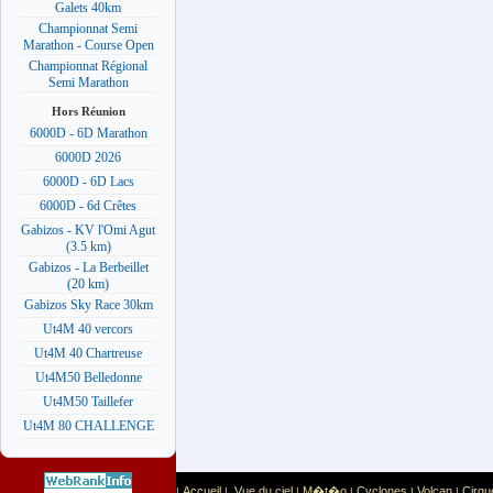
Galets 40km
Championnat Semi
Marathon - Course Open
Championnat Régional
Semi Marathon
Hors Réunion
6000D - 6D Marathon
6000D 2026
6000D - 6D Lacs
6000D - 6d Crêtes
Gabizos - KV l'Omi Agut
(3.5 km)
Gabizos - La Berbeillet
(20 km)
Gabizos Sky Race 30km
Ut4M 40 vercors
Ut4M 40 Chartreuse
Ut4M50 Belledonne
Ut4M50 Taillefer
Ut4M 80 CHALLENGE
Accueil
Vue du ciel
M�t�o
Cyclones
Volcan
Cirqu
|
|
|
|
|
|