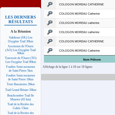
COLOGON MOREAU CATHERINE
COLOGON MOREAU Catherine
LES DERNIERS
RÉSULTATS
COLOGON MOREAU catherine
A la Réunion
COLOGON MOREAU catherine
Sakikour (SK) Leu
Oxygène Trail 30km
COLOGON MOREAU CATHERINE
Ascension de l'Ouest
(AO) Leu Oxygène Trail
COLOGON MOREAU Catherine
60km
Traversée de l'Ouest (TO)
Nom Prénom
Leu Oxygène Trail 90km
Affichage de la ligne 1 à 18 sur 18 lignes
Foulées Semi nocturnes
de Saint Pierre 5km
Foulées Semi nocturnes
de Saint Pierre 10km
Trois Bassinoise 28km
Trail Grand Bénare 50km
Beachcomber Trail Ile
Maurice (65 km)
Trail de la Rivière des
Galets 15km
Trail de la Rivière des