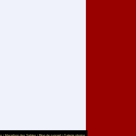
us
Marathon des Sables
Blog de runraid
Galerie photos
|
|
|