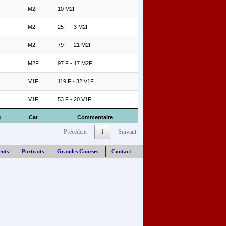
M2F
10 M2F
M2F
25 F - 3 M2F
M2F
79 F - 21 M2F
M2F
97 F - 17 M2F
V1F
119 F - 32 V1F
V1F
53 F - 20 V1F
s
Cat
Commentaire
Précédent
1
Suivant
ents
Portraits
Grandes Courses
Contact