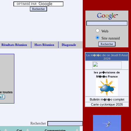
Web
Site runraid
Résultats Réunion
Hors Réunion
Diagonale
La m�t�o de ce
Jeudi 6 Aout
2026
les pr�visions de
M�t�o France
e toutes
Bulletin m�t�o complet
Carte cyclonique 2026
Rechercher
s
Cat
Commentaire