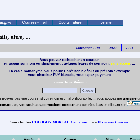
Courses - Trail
Sports nature
Le site
nn�es
ls, ultra, ...
Calendrier 2026
2027
2025
Vous pouvez rechercher un coureur
en tapant son nom ou simplement quelques lettres de son nom,
sans accent
, ...
En cas d'homonyme, vous pouvez préciser le début du prénom : exemple
vous cherchez PUY Marcelle, vous tapez puy marc
toujours
Nom Prénom
e trouvez pas une course, si votre nom est mal orthographié, ... vous pouvez me
transmettr
remarques, vos souhaits, corrections concernant ces résultats
en cliquant sur
Vous cherchez
COLOGON MOREAU Catherine
: il y a
18 courses trouvées
Année
Course
Place
Temp