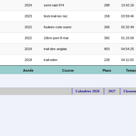
2024
semi-raid-974
288
13:42:16
2023
festi-trail-tec-tec
158
03:59:46
2022
foulees-cote-ouest
266
02:32:49
2022
10km-port-8-mai
392
01:15:00
2019
trail-des-anglais
903
04:54:25
2018
trail-eden
228
04:11:03
Année
Course
Place
Temp
Calendrier 2026
2027
Classem