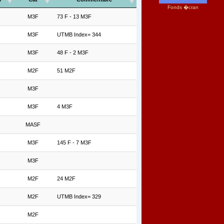
Fonds �cran
M3F
73 F - 13 M3F
M3F
UTMB Index= 344
M3F
48 F - 2 M3F
M2F
51 M2F
M3F
M3F
4 M3F
MASF
M3F
145 F - 7 M3F
M3F
M2F
24 M2F
M2F
UTMB Index= 329
M2F