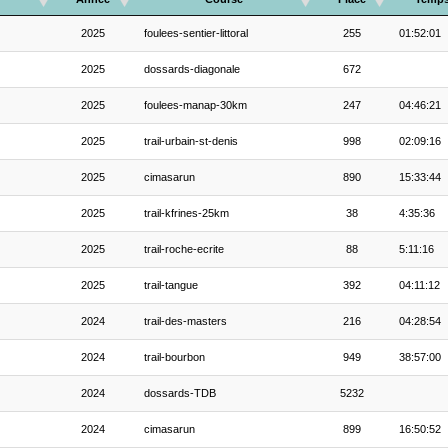
2025
foulees-sentier-littoral
255
01:52:01
2025
dossards-diagonale
672
2025
foulees-manap-30km
247
04:46:21
2025
trail-urbain-st-denis
998
02:09:16
2025
cimasarun
890
15:33:44
2025
trail-kfrines-25km
38
4:35:36
2025
trail-roche-ecrite
88
5:11:16
2025
trail-tangue
392
04:11:12
2024
trail-des-masters
216
04:28:54
2024
trail-bourbon
949
38:57:00
2024
dossards-TDB
5232
2024
cimasarun
899
16:50:52