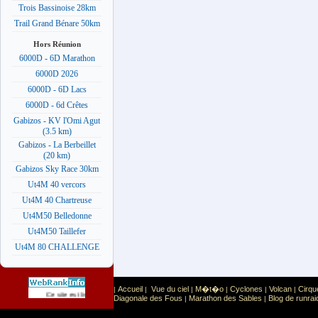
Trois Bassinoise 28km
Trail Grand Bénare 50km
Hors Réunion
6000D - 6D Marathon
6000D 2026
6000D - 6D Lacs
6000D - 6d Crêtes
Gabizos - KV l'Omi Agut
(3.5 km)
Gabizos - La Berbeillet
(20 km)
Gabizos Sky Race 30km
Ut4M 40 vercors
Ut4M 40 Chartreuse
Ut4M50 Belledonne
Ut4M50 Taillefer
Ut4M 80 CHALLENGE
Accueil
Vue du ciel
M�t�o
Cyclones
Volcan
Cirqu
|
|
|
|
|
|
Sport
Sports extr�mes
Ce site est list� dans la cat�gorie
:
Diagonale des Fous
Marathon des Sables
Blog de runrai
|
|