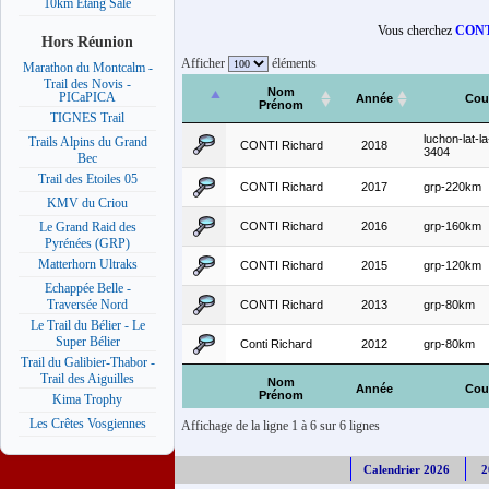
10km Etang Salé
Vous cherchez
CONT
Hors Réunion
Afficher
éléments
Marathon du Montcalm -
Trail des Novis -
Nom
PICaPICA
Année
Cou
Prénom
TIGNES Trail
luchon-lat-la
Trails Alpins du Grand
CONTI Richard
2018
3404
Bec
Trail des Etoiles 05
CONTI Richard
2017
grp-220km
KMV du Criou
CONTI Richard
2016
grp-160km
Le Grand Raid des
Pyrénées (GRP)
Matterhorn Ultraks
CONTI Richard
2015
grp-120km
Echappée Belle -
Traversée Nord
CONTI Richard
2013
grp-80km
Le Trail du Bélier - Le
Super Bélier
Conti Richard
2012
grp-80km
Trail du Galibier-Thabor -
Trail des Aiguilles
Nom
Année
Cou
Prénom
Kima Trophy
Les Crêtes Vosgiennes
Affichage de la ligne 1 à 6 sur 6 lignes
Calendrier 2026
2