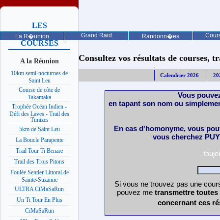
LES
PROCHAINES
Grand Raid
Cours
La R�union
Randonn�es
COURSES
Consultez vos résultats de courses, trai
A la Réunion
10km semi-nocturnes de
Calendrier 2026
20
Saint Leu
Course de côte de
Vous pouvez
Takamaka
en tapant son nom ou simplemen
Trophée Océan Indien -
Défi des Laves - Trail des
Timizes
En cas d'homonyme, vous pouv
5km de Saint Leu
vous cherchez PUY 
La Boucle Parapente
Trail Tour Ti Benare
touj
Trail des Trois Pitons
Foulée Sentier Littoral de
Sainte-Suzanne
Si vous ne trouvez pas une cours
ULTRA CiMaSaRun
pouvez me
transmettre toutes
Un Ti Tour En Plus
concernant ces ré
CiMaSaRun