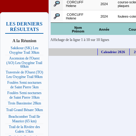
CORCUFF
course-scle
2024
Helene
plaques
CORCUFF
2024
foulees-cot
Helene
LES DERNIERS
Nom
RÉSULTATS
Année
Cou
Prénom
Affichage de la ligne 1 à 10 sur 10 lignes
A la Réunion
Sakikour (SK) Leu
Calendrier 2026
2
Oxygène Trail 30km
Ascension de l'Ouest
(AO) Leu Oxygène Trail
60km
Traversée de l'Ouest (TO)
Leu Oxygène Trail 90km
Foulées Semi nocturnes
de Saint Pierre 5km
Foulées Semi nocturnes
de Saint Pierre 10km
Trois Bassinoise 28km
Trail Grand Bénare 50km
Beachcomber Trail Ile
Maurice (65 km)
Trail de la Rivière des
Galets 15km