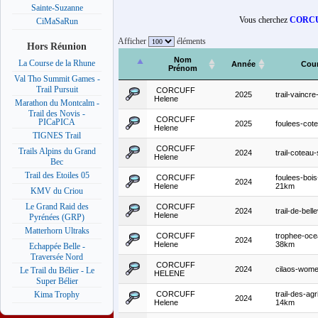
Sainte-Suzanne
Vous cherchez
CORCU
CiMaSaRun
Afficher
éléments
Hors Réunion
Nom
La Course de la Rhune
Année
Cou
Prénom
Val Tho Summit Games -
Trail Pursuit
CORCUFF
2025
trail-vaincr
Helene
Marathon du Montcalm -
Trail des Novis -
CORCUFF
PICaPICA
2025
foulees-cot
Helene
TIGNES Trail
CORCUFF
Trails Alpins du Grand
2024
trail-coteau
Helene
Bec
Trail des Etoiles 05
CORCUFF
foulees-bois
2024
Helene
21km
KMV du Criou
Le Grand Raid des
CORCUFF
2024
trail-de-bell
Helene
Pyrénées (GRP)
Matterhorn Ultraks
CORCUFF
trophee-oce
2024
Helene
38km
Echappée Belle -
Traversée Nord
CORCUFF
2024
cilaos-women
Le Trail du Bélier - Le
HELENE
Super Bélier
CORCUFF
trail-des-agr
Kima Trophy
2024
Helene
14km