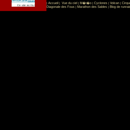
Accueil
Vue du ciel
M�t�o
Cyclones
Volcan
Cirqu
|
|
|
|
|
|
Sport
Sports extr�mes
Ce site est list� dans la cat�gorie
:
Diagonale des Fous
Marathon des Sables
Blog de runrai
|
|