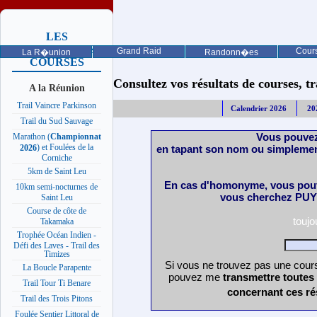
LES
PROCHAINES
Grand Raid
Cours
La R�union
Randonn�es
COURSES
Consultez vos résultats de courses, trai
A la Réunion
Trail Vaincre Parkinson
Calendrier 2026
20
Trail du Sud Sauvage
Vous pouvez
Marathon (
Championnat
) et Foulées de la
en tapant son nom ou simplemen
2026
Corniche
5km de Saint Leu
En cas d'homonyme, vous pouv
10km semi-nocturnes de
vous cherchez PUY 
Saint Leu
Course de côte de
touj
Takamaka
Trophée Océan Indien -
Défi des Laves - Trail des
Timizes
Si vous ne trouvez pas une cours
La Boucle Parapente
pouvez me
transmettre toutes
Trail Tour Ti Benare
concernant ces ré
Trail des Trois Pitons
Foulée Sentier Littoral de