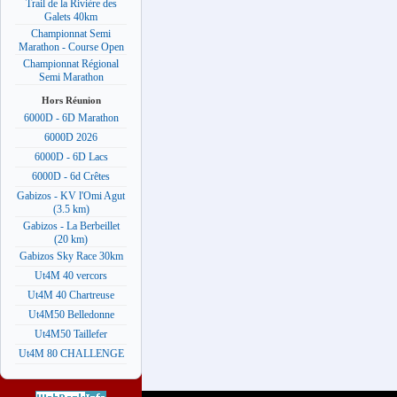
Trail de la Rivière des
Galets 40km
Championnat Semi
Marathon - Course Open
Championnat Régional
Semi Marathon
Hors Réunion
6000D - 6D Marathon
6000D 2026
6000D - 6D Lacs
6000D - 6d Crêtes
Gabizos - KV l'Omi Agut
(3.5 km)
Gabizos - La Berbeillet
(20 km)
Gabizos Sky Race 30km
Ut4M 40 vercors
Ut4M 40 Chartreuse
Ut4M50 Belledonne
Ut4M50 Taillefer
Ut4M 80 CHALLENGE