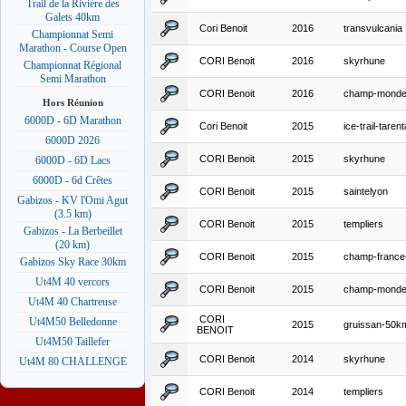
Trail de la Rivière des
Galets 40km
Cori Benoit
2016
transvulcania
Championnat Semi
Marathon - Course Open
CORI Benoit
2016
skyrhune
Championnat Régional
Semi Marathon
CORI Benoit
2016
champ-monde-
Hors Réunion
6000D - 6D Marathon
Cori Benoit
2015
ice-trail-tare
6000D 2026
CORI Benoit
2015
skyrhune
6000D - 6D Lacs
6000D - 6d Crêtes
CORI Benoit
2015
saintelyon
Gabizos - KV l'Omi Agut
(3.5 km)
CORI Benoit
2015
templiers
Gabizos - La Berbeillet
(20 km)
CORI Benoit
2015
champ-france-t
Gabizos Sky Race 30km
Ut4M 40 vercors
CORI Benoit
2015
champ-monde-
Ut4M 40 Chartreuse
CORI
Ut4M50 Belledonne
2015
gruissan-50k
BENOIT
Ut4M50 Taillefer
CORI Benoit
2014
skyrhune
Ut4M 80 CHALLENGE
CORI Benoit
2014
templiers