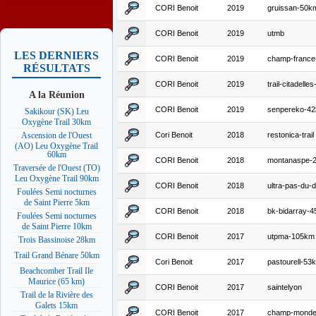
CORI Benoit
2019
gruissan-50k
CORI Benoit
2019
utmb
LES DERNIERS
CORI Benoit
2019
champ-france-t
RÉSULTATS
CORI Benoit
2019
trail-citadell
A la Réunion
CORI Benoit
2019
senpereko-4
Sakikour (SK) Leu
Oxygène Trail 30km
Cori Benoit
2018
restonica-trail
Ascension de l'Ouest
(AO) Leu Oxygène Trail
60km
CORI Benoit
2018
montanaspe-
Traversée de l'Ouest (TO)
Leu Oxygène Trail 90km
CORI Benoit
2018
ultra-pas-du-d
Foulées Semi nocturnes
de Saint Pierre 5km
CORI Benoit
2018
bk-bidarray-
Foulées Semi nocturnes
de Saint Pierre 10km
CORI Benoit
2017
utpma-105km
Trois Bassinoise 28km
Trail Grand Bénare 50km
Cori Benoit
2017
pastourell-53
Beachcomber Trail Ile
Maurice (65 km)
CORI Benoit
2017
saintelyon
Trail de la Rivière des
Galets 15km
CORI Benoit
2017
champ-monde-