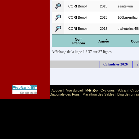
CORI Benoit
2013
saintelyon
CORI Benoit
2013
100km-millau
CORI Benoit
2013
trail-etoiles-58
Nom
Année
Cour
Prénom
Affichage de la ligne 1 à 37 sur 37 lignes
Calendrier 2026
2
Accueil
Vue du ciel
M�t�o
Cyclones
Volcan
Cirqu
|
|
|
|
|
|
Sport
Sports extr�mes
Ce site est list� dans la cat�gorie
:
Diagonale des Fous
Marathon des Sables
Blog de runrai
|
|