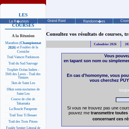
LES
PROCHAINES
Grand Raid
Cours
La R�union
Randonn�es
COURSES
Consultez vos résultats de courses, trai
A la Réunion
Marathon (
Championnat
Calendrier 2026
20
) et Foulées de la
2026
Corniche
Vous pouvez
Trail Vaincre Parkinson
en tapant son nom ou simplemen
Trail du Sud Sauvage
Trophée Océan Indien -
Défi des Laves - Trail des
En cas d'homonyme, vous pouv
Timizes
vous cherchez PUY 
5km de Saint Leu
10km semi-nocturnes de
touj
Saint Leu
Course de côte de
Takamaka
Si vous ne trouvez pas une cours
La Boucle Parapente
pouvez me
transmettre toutes
Trail Tour Ti Benare
concernant ces ré
Trail des Trois Pitons
Foulée Sentier Littoral de