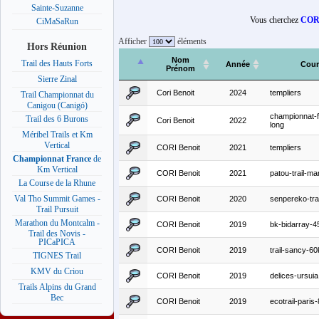
Sainte-Suzanne
Vous cherchez
CORI
CiMaSaRun
Afficher
éléments
Hors Réunion
Nom
Trail des Hauts Forts
Année
Cour
Prénom
Sierre Zinal
Cori Benoit
2024
templiers
Trail Championnat du
Canigou (Canigó)
championnat-fr
Trail des 6 Burons
Cori Benoit
2022
long
Méribel Trails et Km
Vertical
CORI Benoit
2021
templiers
Championnat France
de
Km Vertical
CORI Benoit
2021
patou-trail-ma
La Course de la Rhune
Val Tho Summit Games -
CORI Benoit
2020
senpereko-trai
Trail Pursuit
Marathon du Montcalm -
CORI Benoit
2019
bk-bidarray-
Trail des Novis -
PICaPICA
CORI Benoit
2019
trail-sancy-6
TIGNES Trail
KMV du Criou
CORI Benoit
2019
delices-ursuia
Trails Alpins du Grand
Bec
CORI Benoit
2019
ecotrail-pari