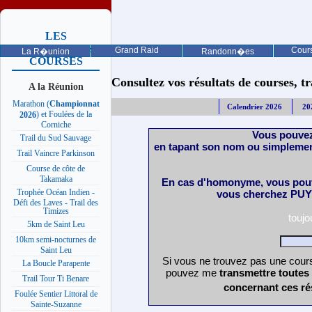
LES
PROCHAINES
Grand Raid
Cours
La R�union
Randonn�es
COURSES
Consultez vos résultats de courses, trai
A la Réunion
Marathon (
Championnat
Calendrier 2026
20
) et Foulées de la
2026
Corniche
Vous pouvez
Trail du Sud Sauvage
en tapant son nom ou simplemen
Trail Vaincre Parkinson
Course de côte de
Takamaka
En cas d'homonyme, vous pouv
Trophée Océan Indien -
vous cherchez PUY 
Défi des Laves - Trail des
Timizes
touj
5km de Saint Leu
10km semi-nocturnes de
Saint Leu
Si vous ne trouvez pas une cours
La Boucle Parapente
pouvez me
transmettre toutes
Trail Tour Ti Benare
concernant ces ré
Foulée Sentier Littoral de
Sainte-Suzanne