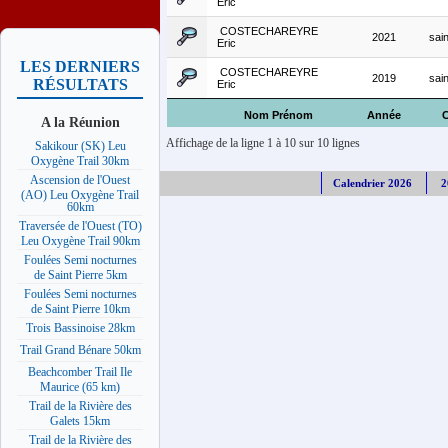
Eric
COSTECHAREYRE
2021
sai
Eric
LES DERNIERS
COSTECHAREYRE
2019
sai
RÉSULTATS
Eric
Nom Prénom
Année
C
A la Réunion
Affichage de la ligne 1 à 10 sur 10 lignes
Sakikour (SK) Leu
Oxygène Trail 30km
Ascension de l'Ouest
Calendrier 2026
2
(AO) Leu Oxygène Trail
60km
Traversée de l'Ouest (TO)
Leu Oxygène Trail 90km
Foulées Semi nocturnes
de Saint Pierre 5km
Foulées Semi nocturnes
de Saint Pierre 10km
Trois Bassinoise 28km
Trail Grand Bénare 50km
Beachcomber Trail Ile
Maurice (65 km)
Trail de la Rivière des
Galets 15km
Trail de la Rivière des