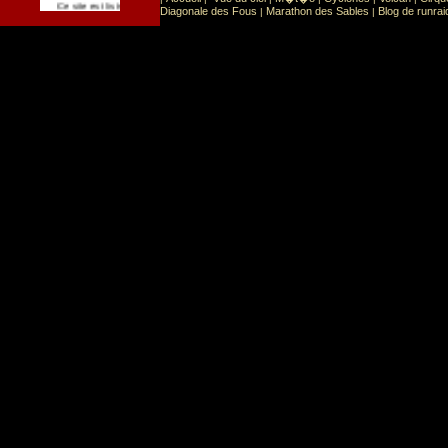
Sport
Sports extr�mes
Ce site est list� dans la cat�gorie
:
Diagonale des Fous
Marathon des Sables
Blog de runrai
|
|