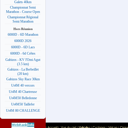
Galets 40km
Championnat Semi
Marathon - Course Open
Championnat Régional
Semi Marathon
Hors Réunion
6000D - 6D Marathon
6000D 2026
6000D - 6D Lacs
6000D - 6d Crêtes
Gabizos - KV l'Omi Agut
(3.5 km)
Gabizos - La Berbeillet
(20 km)
Gabizos Sky Race 30km
Ut4M 40 vercors
Ut4M 40 Chartreuse
Ut4M50 Belledonne
Ut4M50 Taillefer
Ut4M 80 CHALLENGE
Accueil
Vue du ciel
M�t�o
Cyclones
Volcan
Cirqu
|
|
|
|
|
|