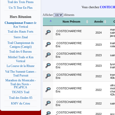
Trail des Trois Pitons
Vous cherchez
COSTECH
Un Ti Tour En Plus
Afficher
éléments
Hors Réunion
Nom Prénom
Année
C
Championnat France
de
Km Vertical
mara
COSTECHAREYRE
Trail des Hauts Forts
2024
sain
Eric
jac
Sierre Zinal
Trail Championnat du
COSTECHAREYRE
trai
2023
Eric
rot
Canigou (Canigó)
Trail des 6 Burons
COSTECHAREYRE
2023
sai
Eric
Méribel Trails et Km
Vertical
COSTECHAREYRE
lyo
2023
La Course de la Rhune
Eric
tra
Val Tho Summit Games -
COSTECHAREYRE
tran
Trail Pursuit
2022
Eric
40
Marathon du Montcalm -
Trail des Novis -
ultr
PICaPICA
COSTECHAREYRE
mot
2022
Eric
cha
TIGNES Trail
42
Trail des Etoiles 05
COSTECHAREYRE
KMV du Criou
2022
sai
Eric
COSTECHAREYRE
2022
occ