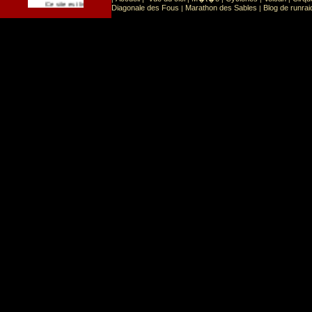
Sport
Sports extr�mes
Ce site est list� dans la cat�gorie
:
Diagonale des Fous
Marathon des Sables
Blog de runrai
|
|