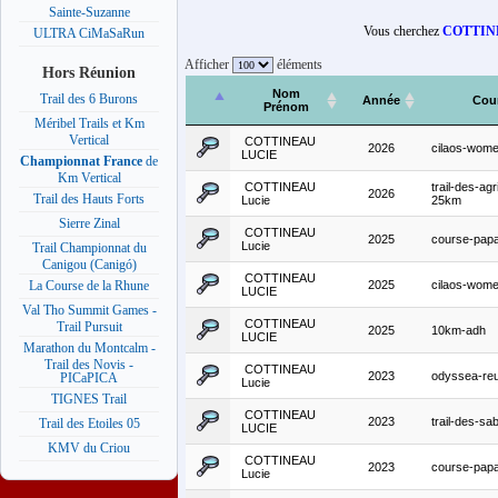
Sainte-Suzanne
Vous cherchez
COTTIN
ULTRA CiMaSaRun
Afficher
éléments
Hors Réunion
Nom
Trail des 6 Burons
Année
Cou
Prénom
Méribel Trails et Km
Vertical
COTTINEAU
2026
cilaos-women
LUCIE
Championnat France
de
Km Vertical
COTTINEAU
trail-des-agr
2026
Trail des Hauts Forts
Lucie
25km
Sierre Zinal
COTTINEAU
2025
course-pap
Lucie
Trail Championnat du
Canigou (Canigó)
COTTINEAU
2025
cilaos-women
La Course de la Rhune
LUCIE
Val Tho Summit Games -
COTTINEAU
Trail Pursuit
2025
10km-adh
LUCIE
Marathon du Montcalm -
Trail des Novis -
COTTINEAU
2023
odyssea-re
PICaPICA
Lucie
TIGNES Trail
COTTINEAU
2023
trail-des-s
Trail des Etoiles 05
LUCIE
KMV du Criou
COTTINEAU
2023
course-pap
Lucie