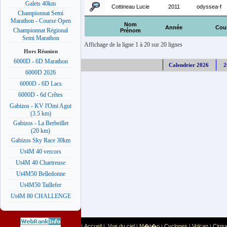
Galets 40km
Cottineau Lucie
2011
odyssea-f
Championnat Semi
Marathon - Course Open
Nom
Année
Cou
Championnat Régional
Prénom
Semi Marathon
Affichage de la ligne 1 à 20 sur 20 lignes
Hors Réunion
6000D - 6D Marathon
Calendrier 2026
2
6000D 2026
6000D - 6D Lacs
6000D - 6d Crêtes
Gabizos - KV l'Omi Agut
(3.5 km)
Gabizos - La Berbeillet
(20 km)
Gabizos Sky Race 30km
Ut4M 40 vercors
Ut4M 40 Chartreuse
Ut4M50 Belledonne
Ut4M50 Taillefer
Ut4M 80 CHALLENGE
Accueil
Vue du ciel
M�t�o
Cyclones
Volcan
Cirqu
|
|
|
|
|
|