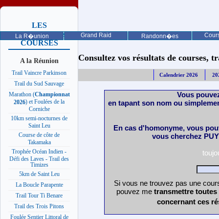
LES
PROCHAINES
Grand Raid
Cours
La R�union
Randonn�es
COURSES
Consultez vos résultats de courses, trai
A la Réunion
Trail Vaincre Parkinson
Calendrier 2026
20
Trail du Sud Sauvage
Vous pouvez
Marathon (
Championnat
) et Foulées de la
en tapant son nom ou simplemen
2026
Corniche
10km semi-nocturnes de
Saint Leu
En cas d'homonyme, vous pouv
Course de côte de
vous cherchez PUY 
Takamaka
Trophée Océan Indien -
touj
Défi des Laves - Trail des
Timizes
5km de Saint Leu
Si vous ne trouvez pas une cours
La Boucle Parapente
pouvez me
transmettre toutes
Trail Tour Ti Benare
concernant ces ré
Trail des Trois Pitons
Foulée Sentier Littoral de