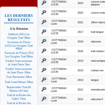
COTTINEAU
course-scle
2023
LUCIE
plaques
COTTINEAU
2022
course-scle
LUCIE
LES DERNIERS
RÉSULTATS
COTTINEAU
2021
10km-odys
Lucie
A la Réunion
COTTINEAU
2017
trail-tangue
LUCIE
Sakikour (SK) Leu
Oxygène Trail 30km
COTTINEAU
2016
odyssea
Ascension de l'Ouest
Lucie
(AO) Leu Oxygène Trail
60km
COTTINEAU
2016
trail-coteau
LUCIE
Traversée de l'Ouest (TO)
Leu Oxygène Trail 90km
COTTINEAU
2013
mascareigne
Foulées Semi nocturnes
LUCIE
de Saint Pierre 5km
Foulées Semi nocturnes
COTTINEAU
2013
coteau-sec
LUCIE
de Saint Pierre 10km
Trois Bassinoise 28km
COTTINEAU
2013
tangue
Lucie
Trail Grand Bénare 50km
Beachcomber Trail Ile
COTTINEAU
2012
entredeuxie
Maurice (65 km)
Lucie
Trail de la Rivière des
COTTINEAU
Galets 15km
2012
odyssea-F
Lucie
Trail de la Rivière des