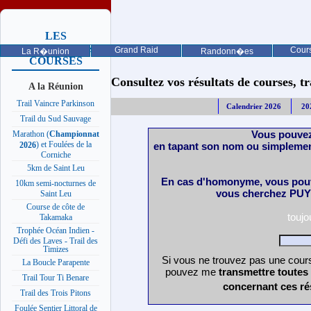
LES
PROCHAINES
Grand Raid
Cours
La R�union
Randonn�es
COURSES
Consultez vos résultats de courses, trai
A la Réunion
Trail Vaincre Parkinson
Calendrier 2026
20
Trail du Sud Sauvage
Vous pouvez
Marathon (
Championnat
) et Foulées de la
en tapant son nom ou simplemen
2026
Corniche
5km de Saint Leu
En cas d'homonyme, vous pouv
10km semi-nocturnes de
vous cherchez PUY 
Saint Leu
Course de côte de
touj
Takamaka
Trophée Océan Indien -
Défi des Laves - Trail des
Timizes
Si vous ne trouvez pas une cours
La Boucle Parapente
pouvez me
transmettre toutes
Trail Tour Ti Benare
concernant ces ré
Trail des Trois Pitons
Foulée Sentier Littoral de