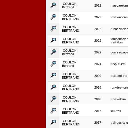
COULON
2022
mascareign
Bertrand
COULON
2022
trail-vaincr
BERTRAND
COULON
2022
3-bassinois
BERTRAND
COULON
tamponnaise
2022
BERTRAND
trail-7km
COULON
2022
course-pap
Bertrand
COULON
2021
tusp-15km
Bertrand
COULON
2020
trail-and-the
BERTRAND
COULON
2018
run-des-tort
BERTRAND
COULON
2018
trail-volcan
BERTRAND
COULON
2017
leu-trail
BERTRAND
COULON
2017
trail-des-ang
BERTRAND