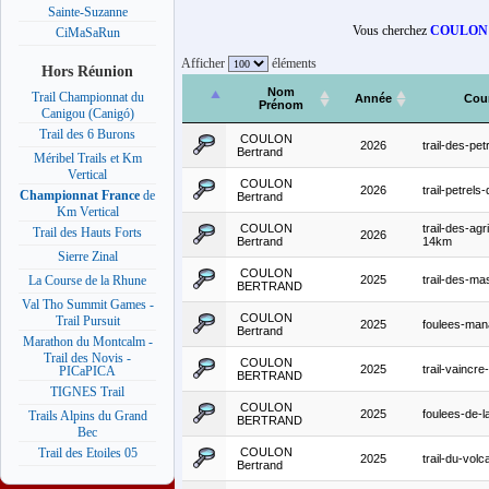
Sainte-Suzanne
Vous cherchez
COULON
CiMaSaRun
Afficher
éléments
Hors Réunion
Nom
Trail Championnat du
Année
Cou
Prénom
Canigou (Canigó)
Trail des 6 Burons
COULON
2026
trail-des-pet
Bertrand
Méribel Trails et Km
Vertical
COULON
2026
trail-petrel
Championnat France
de
Bertrand
Km Vertical
COULON
trail-des-agr
Trail des Hauts Forts
2026
Bertrand
14km
Sierre Zinal
COULON
2025
trail-des-ma
La Course de la Rhune
BERTRAND
Val Tho Summit Games -
COULON
Trail Pursuit
2025
foulees-ma
Bertrand
Marathon du Montcalm -
Trail des Novis -
COULON
2025
trail-vaincr
PICaPICA
BERTRAND
TIGNES Trail
COULON
2025
foulees-de-l
Trails Alpins du Grand
BERTRAND
Bec
COULON
Trail des Etoiles 05
2025
trail-du-volc
Bertrand