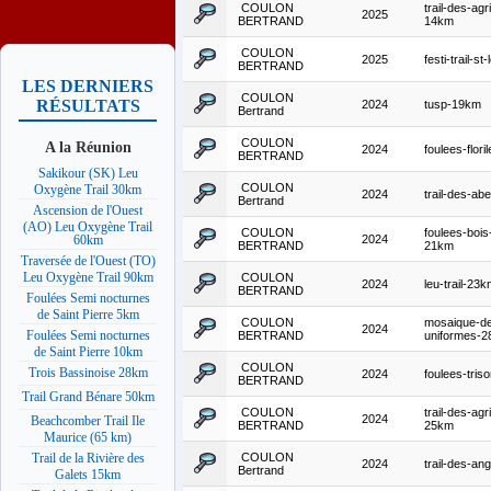
COULON
trail-des-agr
2025
BERTRAND
14km
COULON
2025
festi-trail-st-
BERTRAND
LES DERNIERS
COULON
RÉSULTATS
2024
tusp-19km
Bertrand
COULON
A la Réunion
2024
foulees-flori
BERTRAND
Sakikour (SK) Leu
COULON
Oxygène Trail 30km
2024
trail-des-abe
Bertrand
Ascension de l'Ouest
(AO) Leu Oxygène Trail
COULON
foulees-bois
2024
60km
BERTRAND
21km
Traversée de l'Ouest (TO)
Leu Oxygène Trail 90km
COULON
2024
leu-trail-23
BERTRAND
Foulées Semi nocturnes
de Saint Pierre 5km
COULON
mosaique-d
2024
Foulées Semi nocturnes
BERTRAND
uniformes-
de Saint Pierre 10km
COULON
Trois Bassinoise 28km
2024
foulees-tris
BERTRAND
Trail Grand Bénare 50km
COULON
trail-des-agr
2024
Beachcomber Trail Ile
BERTRAND
25km
Maurice (65 km)
COULON
Trail de la Rivière des
2024
trail-des-ang
Bertrand
Galets 15km