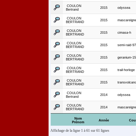
COULON
2015
odyssea
Bertrand
COULON
2015
mascareign
BERTRAND
COULON
2015
cimasa-h
BERTRAND
COULON
2015
semi-raid-9
BERTRAND
COULON
2015
geranium-1
BERTRAND
COULON
2015
trail-horloge
BERTRAND
COULON
2015
transvolcan
BERTRAND
COULON
2014
odyssea
Bertrand
COULON
2014
mascareign
BERTRAND
Nom
Année
Cou
Prénom
Affichage de la ligne 1 à 61 sur 61 lignes