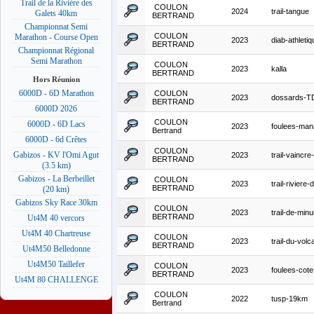
Trail de la Rivière des
COULON
2024
trail-tangue
Galets 40km
BERTRAND
Championnat Semi
COULON
Marathon - Course Open
2023
diab-athletiq
BERTRAND
Championnat Régional
Semi Marathon
COULON
2023
kalla
BERTRAND
Hors Réunion
6000D - 6D Marathon
COULON
2023
dossards-T
BERTRAND
6000D 2026
COULON
6000D - 6D Lacs
2023
foulees-ma
Bertrand
6000D - 6d Crêtes
COULON
Gabizos - KV l'Omi Agut
2023
trail-vaincr
BERTRAND
(3.5 km)
Gabizos - La Berbeillet
COULON
2023
trail-riviere
BERTRAND
(20 km)
Gabizos Sky Race 30km
COULON
2023
trail-de-minui
BERTRAND
Ut4M 40 vercors
Ut4M 40 Chartreuse
COULON
2023
trail-du-volc
BERTRAND
Ut4M50 Belledonne
Ut4M50 Taillefer
COULON
2023
foulees-cote
BERTRAND
Ut4M 80 CHALLENGE
COULON
2022
tusp-19km
Bertrand