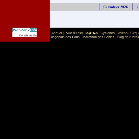
Calendrier 2026
2
Accueil
Vue du ciel
M�t�o
Cyclones
Volcan
Cirqu
|
|
|
|
|
|
Sport
Sports extr�mes
Ce site est list� dans la cat�gorie
:
Diagonale des Fous
Marathon des Sables
Blog de runrai
|
|